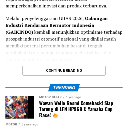
memperkenalkan inovasi dan produk terbarunya.
serta kemampuan beradaptasi terhadap perubahan
kondisi lintasan selama akhir pekan balapan.
Melalui penyelenggaraan GIIAS 2026,
Gabungan
Industri Kendaraan Bermotor Indonesia
Selain itu, para pembalap luar negeri kini juga telah
(GAIKINDO)
kembali menunjukkan optimisme terhadap
beberapa kali tampil di Mandalika sehingga tingkat
prospek industri otomotif nasional yang dinilai masih
adaptasi mereka terhadap karakter sirkuit semakin baik.
memiliki potensi pertumbuhan besar di tengah
Hal inilah yang membuat persaingan pada putaran
perubahan tren menuju kendaraan elektrifikasi dan
keempat ARRC 2026 diprediksi berlangsung semakin
teknologi mobilitas masa depan.
ketat.
CONTINUE READING
Director of Mobility Solution Bosch Indonesia, Bernard
TRENDING
Simanjuntak, menjelaskan bahwa perkembangan
teknologi otomotif kini tidak lagi hanya berfokus pada
MOTOR BALAP
1 year ago
Wawan Wello Resmi Comeback! Siap
penambahan fitur, tetapi bagaimana sistem tersebut
Tarung di LFN HP969 & Yamaha Cup
mampu memberikan bantuan yang tepat pada waktu
Race!
yang tepat.
MOTOR
3 years ago