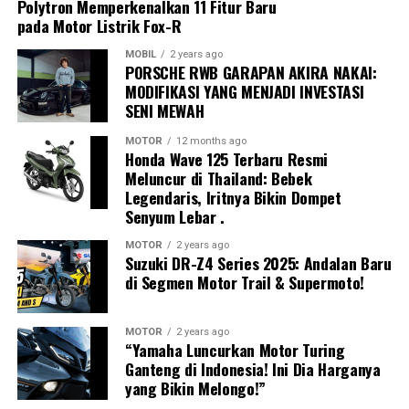
Polytron Memperkenalkan 11 Fitur Baru
Menurutnya, meningkatnya kompleksitas lalu lintas
pada Motor Listrik Fox-R
membuat teknologi keselamatan aktif menjadi
kebutuhan penting untuk mendukung pengemudi dalam
MOBIL
2 years ago
Exclusive Media Day juga menjadi kesempatan bagi
PORSCHE RWB GARAPAN AKIRA NAKAI:
berbagai kondisi berkendara.
MODIFIKASI YANG MENJADI INVESTASI
media untuk melihat lebih dekat berbagai peluncuran
SENI MEWAH
Konsep ini juga sejalan dengan target Perserikatan
kendaraan baru, teknologi terkini, hingga strategi para
Bangsa-Bangsa (PBB) yang mendorong peningkatan
pabrikan dalam menghadapi persaingan industri
MOTOR
12 months ago
standar keselamatan kendaraan secara global pada
Honda Wave 125 Terbaru Resmi
otomotif yang semakin kompetitif.
Meluncur di Thailand: Bebek
tahun 2030. Di Indonesia, upaya tersebut turut
Legendaris, Iritnya Bikin Dompet
GIIAS Jadi Barometer Industri
diperkuat melalui
Rencana Umum Nasional
Senyum Lebar .
Keselamatan (RUNK)
yang menempatkan keselamatan
Otomotif Nasional
kendaraan sebagai salah satu pilar utama transportasi
MOTOR
2 years ago
Suzuki DR-Z4 Series 2025: Andalan Baru
nasional.
Sebagai salah satu pameran otomotif terbesar di Asia
di Segmen Motor Trail & Supermoto!
Tenggara, GIIAS tidak hanya menjadi ajang peluncuran
Edukasi Keselamatan dan Program
produk baru, tetapi juga menjadi indikator
MOTOR
2 years ago
Sosial Bosch
perkembangan industri otomotif Indonesia.
“Yamaha Luncurkan Motor Turing
Ganteng di Indonesia! Ini Dia Harganya
Berbagai merek otomotif global memanfaatkan
yang Bikin Melongo!”
Selain memperagakan teknologi keselamatan modern,
momentum ini untuk memperkenalkan kendaraan