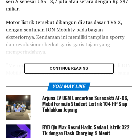
seri A sebesar US$ 18,7 juta atau setara dengan Rp 297
miliar.
Motor listrik tersebut dibangun di atas dasar TVS X,
dengan sentuhan ION Mobility pada bagian
eksteriornya. Kendaraan ini memiliki tampilan sporty
dan revolusioner berkat garis-garis tajam yang
memperindahnya.
“Merupakan suatu kehormatan bagi saya dan tim di ION
CONTINUE READING
Mobility untuk mendapatkan kesempatan bekerja sama
dengan TVS Motor dalam mengembangkan segmen
YOU MAY LIKE
motorsport yang diawali TVS X sebagai titik awal
Project Dynamo,” ujar Founder dan CEO ION Mobility,
Arjuna EV UGM Luncurkan Surasakti AF-06,
James Chan di ICE BSD, Tangerang Selatan, Rabu
Mobil Formula Student Listrik 104 HP Siap
Taklukkan Jepang
(25/10).
BYD Qin Max Resmi Hadir, Sedan Listrik 322
Sharad Mohan, President and Group Strategy TVS
Tk dengan Flash Charging 9 Menit