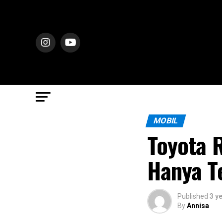
MOBIL
Toyota R
Hanya T
Published
3 y
By
Annisa