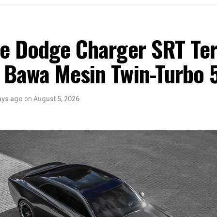
 kendaraan di sekitar, sedangkan sensor ultrasonik men
at kendaraan, terutama saat parkir atau bermanuver.
pe Dodge Charger SRT Te
tersebut kemudian diteruskan ke tahap
Think
. Pada pros
daraan mengolah seluruh informasi dalam hitungan mil
 Bawa Mesin Twin-Turbo 
kondisi lalu lintas, memprediksi potensi tabrakan, ser
ng tepat sebelum pengemudi sempat bereaksi.
endeteksi risiko benturan yang tinggi, maka tahap
ays ago
on
August 5, 2026
Act
ak
logi
Integrated Power Brake
. Sistem ini membantu 
reman secara otomatis sebagai bentuk asistensi kepada
sebut tidak mengambil alih kendali kendaraan, melain
ecepatan sehingga dampak kecelakaan dapat diminimal
an Aktif Menjadi Standar Kendaraan M