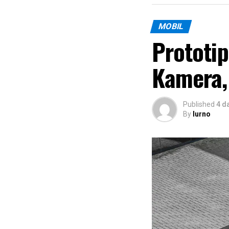
dan kecepatan
pada area dek
MOBIL
Prototi
Seluruh data 
komputasi ken
Kamera,
menganalisis 
tindakan pali
Jika sistem m
Published
4 d
By
lurno
melalui tekno
tekanan penge
Teknologi ter
mengurangi k
Keselamat