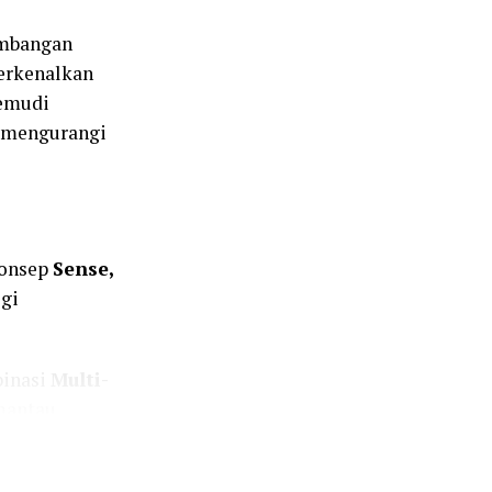
embangan
erkenalkan
gemudi
a mengurangi
konsep
Sense,
ogi
binasi
Multi-
mantau
a jalan,
ghitung jarak