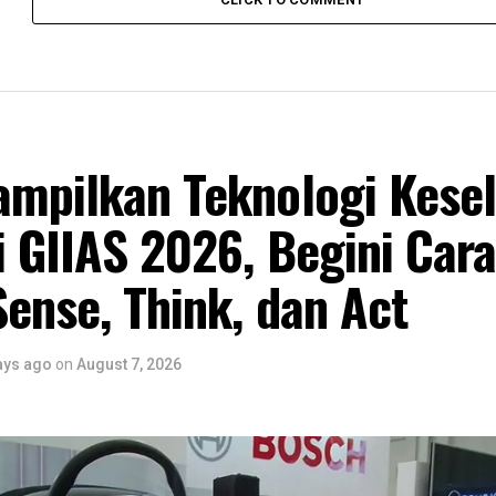
ampilkan Teknologi Kese
i GIIAS 2026, Begini Cara
ense, Think, dan Act
ays ago
on
August 7, 2026