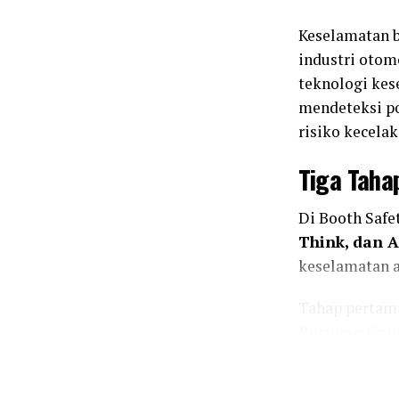
Keselamatan b
industri otom
teknologi ke
mendeteksi po
risiko kecelak
Tiga Taha
Di Booth Saf
Think, dan A
keselamatan a
Tahap pertam
Purpose Ca
lingkungan se
kendaraan, pe