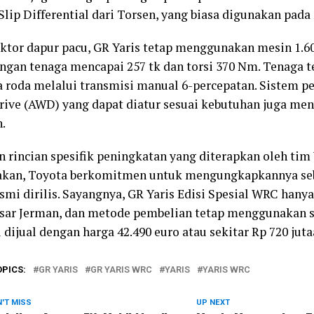
Slip Differential dari Torsen, yang biasa digunakan pada 
ktor dapur pacu, GR Yaris tetap menggunakan mesin 1.600 
engan tenaga mencapai 257 tk dan torsi 370 Nm. Tenaga 
 roda melalui transmisi manual 6-percepatan. Sistem p
ive (AWD) yang dapat diatur sesuai kebutuhan juga menj
.
 rincian spesifik peningkatan yang diterapkan oleh tim
akan, Toyota berkomitmen untuk mengungkapkannya se
esmi dirilis. Sayangnya, GR Yaris Edisi Spesial WRC hanya
sar Jerman, dan metode pembelian tetap menggunakan s
 dijual dengan harga 42.490 euro atau sekitar Rp 720 juta
OPICS:
GR YARIS
GR YARIS WRC
YARIS
YARIS WRC
'T MISS
UP NEXT