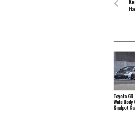
Ke
Ha
Toyota GR 
Wide Body 
Knalpot Ga