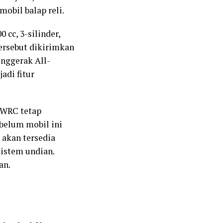
mobil balap reli.
cc, 3-silinder,
tersebut dikirimkan
enggerak All-
adi fitur
 WRC tetap
belum mobil ini
 akan tersedia
istem undian.
an.