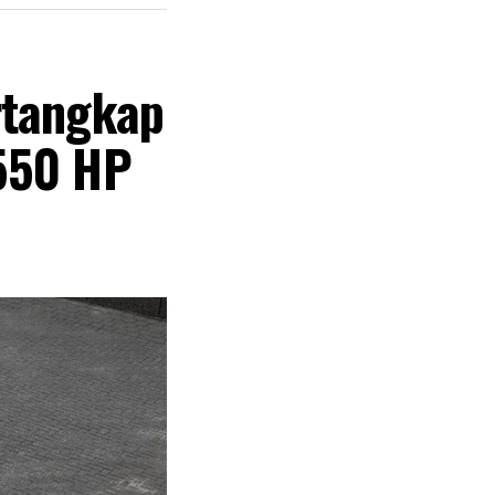
deteksi objek
rtangkap
es ini, sistem
idetik untuk
550 HP
ta menentukan
an bekerja
memberikan
 pengemudi.
kan membantu
kan.
asa Depan