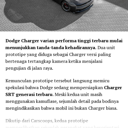
Jika sistem mendeteksi risiko benturan yang tinggi,
maka tahap
Act
akan bekerja melalui teknologi
Integrated Power Brake
. Sistem ini membantu
memberikan tekanan pengereman secara otomatis
sebagai bentuk asistensi kepada pengemudi. Teknologi
Dodge Charger varian performa tinggi terbaru mulai
tersebut tidak mengambil alih kendali kendaraan,
menunjukkan tanda-tanda kehadirannya.
Dua unit
melainkan membantu mengurangi kecepatan sehingga
prototipe yang diduga sebagai Charger versi paling
dampak kecelakaan dapat diminimalkan.
bertenaga tertangkap kamera ketika menjalani
Keselamatan Aktif Menjadi Standar
pengujian di jalan raya.
Kendaraan Masa Depan
Kemunculan prototipe tersebut langsung memicu
spekulasi bahwa Dodge sedang mempersiapkan
Charger
SRT generasi terbaru
. Meski kedua unit masih
menggunakan kamuflase, sejumlah detail pada bodinya
mengindikasikan bahwa mobil ini bukan Charger biasa.
Dikutip dari Carscoops, kedua prototipe
memperlihatkan sejumlah perangkat yang berorientasi