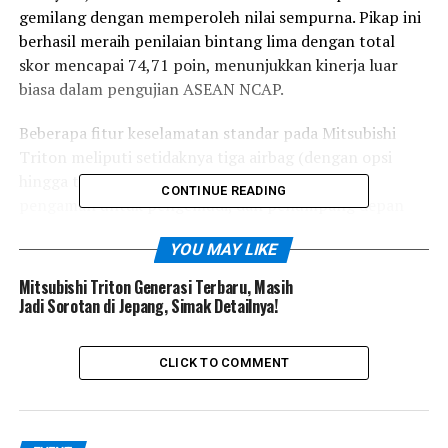
gemilang dengan memperoleh nilai sempurna. Pikap ini
berhasil meraih penilaian bintang lima dengan total
skor mencapai 74,71 poin, menunjukkan kinerja luar
biasa dalam pengujian ASEAN NCAP.
Beberapa fitur keselamatan standar pada Mitsubishi
Triton meliputi setidaknya tiga airbag (dengan opsi
hingga tujuh), ABS, ESC, sistem pengingat sabuk
CONTINUE READING
pengaman untuk pengemudi, dan penumpang depan
(opsional untuk penumpang belakang), serta
YOU MAY LIKE
perlindungan pejalan kaki.
Mitsubishi Triton Generasi Terbaru, Masih
Terdapat juga teknologi bantuan keselamatan, baik
Jadi Sorotan di Jepang, Simak Detailnya!
sebagai standar maupun opsional, seperti pengereman
darurat otonom, lane departure warning, forward
CLICK TO COMMENT
collision warning, blind spot monitoring, dan automatic
high beam.
Dalam kategori perlindungan penumpang dewasa,