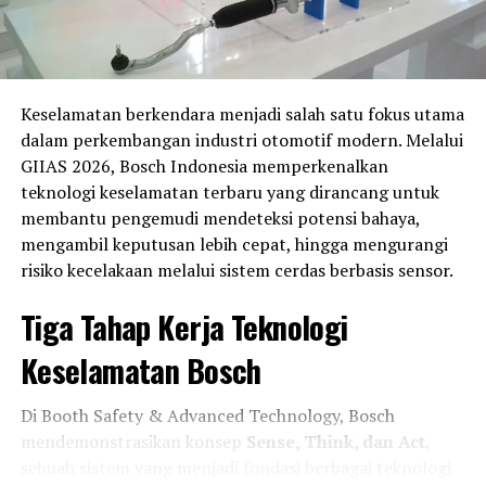
EVALUASI KESELAMATAN MITSUBISHI TRITON
MITSUBISHI TRITON
UP NEXT
GIICOMVEC 2024: Pameran Unggulan Kendaraan
Komersial pada Bulan Maret
Keselamatan berkendara menjadi salah satu fokus utama
dalam perkembangan industri otomotif modern. Melalui
DON'T MISS
Charles Leclerc Akan Memperpanjang Kontraknya di
GIIAS 2026, Bosch Indonesia memperkenalkan
Ferrari dengan Gaji Rp 839 Miliar
teknologi keselamatan terbaru yang dirancang untuk
membantu pengemudi mendeteksi potensi bahaya,
mengambil keputusan lebih cepat, hingga mengurangi
risiko kecelakaan melalui sistem cerdas berbasis sensor.
Tiga Tahap Kerja Teknologi
Keselamatan Bosch
Di Booth Safety & Advanced Technology, Bosch
mendemonstrasikan konsep
Sense, Think, dan Act
,
sebuah sistem yang menjadi fondasi berbagai teknologi