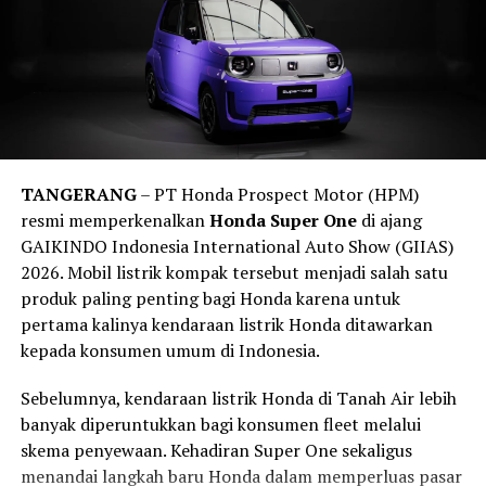
Bangsa-Bangsa (PBB) yang mendorong peningkatan
standar keselamatan kendaraan secara global pada
tahun 2030. Di Indonesia, upaya tersebut turut
diperkuat melalui
Rencana Umum Nasional
Prototipe tersebut juga terlihat menggunakan pelek
Keselamatan (RUNK)
yang menempatkan keselamatan
berdiameter besar yang dipadukan dengan sistem
kendaraan sebagai salah satu pilar utama transportasi
pengereman berperforma tinggi. Kombinasi ini
nasional.
mengindikasikan bahwa Dodge tidak hanya mengejar
TANGERANG
– PT Honda Prospect Motor (HPM)
Edukasi Keselamatan dan Program
angka tenaga, tetapi juga meningkatkan kemampuan
resmi memperkenalkan
Honda Super One
di ajang
handling dan pengereman.
GAIKINDO Indonesia International Auto Show (GIIAS)
Sosial Bosch
2026. Mobil listrik kompak tersebut menjadi salah satu
Menariknya, salah satu unit terlihat membawa
Racepak
produk paling penting bagi Honda karena untuk
Selain memperagakan teknologi keselamatan modern,
data logger
. Perangkat tersebut digunakan untuk
pertama kalinya kendaraan listrik Honda ditawarkan
Bosch juga mengedukasi pengunjung mengenai
merekam berbagai parameter kendaraan selama proses
kepada konsumen umum di Indonesia.
pentingnya melakukan perawatan kendaraan secara
pengujian.
berkala agar seluruh sistem keselamatan tetap bekerja
Sebelumnya, kendaraan listrik Honda di Tanah Air lebih
secara optimal.
Kehadiran alat tersebut memperkuat dugaan bahwa
banyak diperuntukkan bagi konsumen fleet melalui
prototipe Charger ini sedang menjalani pengembangan
skema penyewaan. Kehadiran Super One sekaligus
Bosch turut menghadirkan berbagai produk aftermarket
serius, termasuk pengujian performa dan kemungkinan
menandai langkah baru Honda dalam memperluas pasar