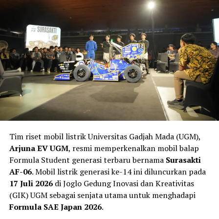
kendaraan baru, teknologi terkini, hingga strategi para
pabrikan dalam menghadapi persaingan industri
otomotif yang semakin kompetitif.
GIIAS Jadi Barometer Industri
Otomotif Nasional
Sebagai salah satu pameran otomotif terbesar di Asia
Tenggara, GIIAS tidak hanya menjadi ajang peluncuran
produk baru, tetapi juga menjadi indikator
perkembangan industri otomotif Indonesia.
Tim riset mobil listrik Universitas Gadjah Mada (UGM),
Arjuna EV UGM
, resmi memperkenalkan mobil balap
Berbagai merek otomotif global memanfaatkan
Formula Student generasi terbaru bernama
Surasakti
momentum ini untuk memperkenalkan kendaraan
AF-06
. Mobil listrik generasi ke-14 ini diluncurkan pada
terbaru, baik di segmen mobil penumpang, kendaraan
17 Juli 2026
di Joglo Gedung Inovasi dan Kreativitas
listrik, sepeda motor, kendaraan komersial, maupun
(GIK) UGM sebagai senjata utama untuk menghadapi
teknologi pendukung industri otomotif.
Formula SAE Japan 2026
.