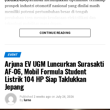
prospek industri otomotif nasional yang dinilai masih
memiliki potensi pertumbuhan besar di tengah
perubahan tren menuju kendaraan elektrifikasi dan
teknologi mobilitas masa depan.
CONTINUE READING
EVENT
Arjuna EV UGM Luncurkan Surasakti
AF-06, Mobil Formula Student
Listrik 104 HP Siap Taklukkan
Jepang
Published
2 weeks ago
on
July 24, 2026
Exclusive Media Day juga menjadi kesempatan bagi
By
lurno
media untuk melihat lebih dekat berbagai peluncuran