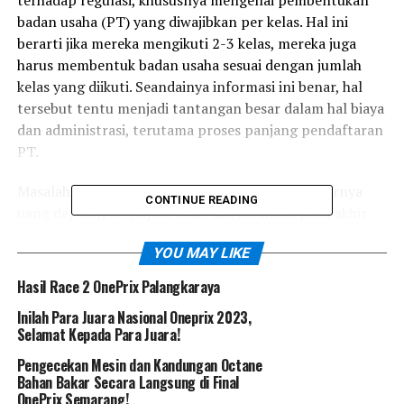
terhadap regulasi, khususnya mengenai pembentukan
badan usaha (PT) yang diwajibkan per kelas. Hal ini
berarti jika mereka mengikuti 2-3 kelas, mereka juga
harus membentuk badan usaha sesuai dengan jumlah
kelas yang diikuti. Seandainya informasi ini benar, hal
tersebut tentu menjadi tantangan besar dalam hal biaya
dan administrasi, terutama proses panjang pendaftaran
PT.
Masalah lainnya adalah keberatan terhadap besarnya
CONTINUE READING
uang deposit, meskipun akan dikembalikan pada akhir
tahun. Sebelumnya, mereka juga harus membayar uang
YOU MAY LIKE
pendaftaran per kelas dan biaya lainnya yang tidak
sedikit. Beberapa tim bahkan menyebut bahwa mereka
Hasil Race 2 OnePrix Palangkaraya
harus mengeluarkan sejumlah besar uang, mencapai
Inilah Para Juara Nasional Oneprix 2023,
400-500 juta atau bahkan lebih, untuk memenuhi
Selamat Kepada Para Juara!
kewajiban tersebut hingga bulan Juni mendatang.
Pengecekan Mesin dan Kandungan Octane
Bahan Bakar Secara Langsung di Final
Beberapa tim, seperti Yamaha BAF Akai Jaya MBKW2
OnePrix Semarang!