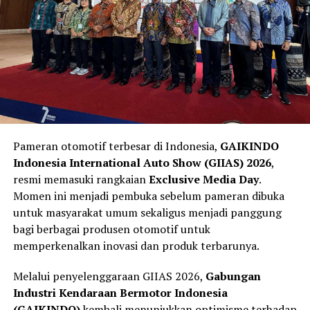
RELATED TOPICS:
ONEPRIX
UP NEXT
Jadwal Lengkap Seri Gold Series IDW Racertees
Ekitoyama 2024: Digelar dalam 5 Seri
DON'T MISS
Menghadapi Tantangan Berat, Jorge Lorenzo
Menyuarakan Harapan untuk Kemenangan Jorge Martin
di MotoGP 2024
Pameran otomotif terbesar di Indonesia,
GAIKINDO
Indonesia International Auto Show (GIIAS) 2026
,
resmi memasuki rangkaian
Exclusive Media Day
.
Momen ini menjadi pembuka sebelum pameran dibuka
untuk masyarakat umum sekaligus menjadi panggung
bagi berbagai produsen otomotif untuk
memperkenalkan inovasi dan produk terbarunya.
Melalui penyelenggaraan GIIAS 2026,
Gabungan
Industri Kendaraan Bermotor Indonesia
(GAIKINDO)
kembali menunjukkan optimisme terhadap