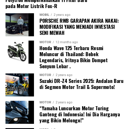
pada Motor Listrik Fox-R
kejujuran, serta keteguhan dalam menghadapi
tantangan.
MOBIL
2 years ago
PORSCHE RWB GARAPAN AKIRA NAKAI:
Desain visual tersebut merupakan hasil kolaborasi
MODIFIKASI YANG MENJADI INVESTASI
dengan mahasiswa Desain Komunikasi Visual Universitas
SENI MEWAH
Esa Unggul, Gabriel Joseph.
Putaran ketiga MRS 2026 mempertandingkan enam
MOTOR
12 months ago
kelas yang terdiri atas empat kelas Kejuaraan Nasional
Honda Wave 125 Terbaru Resmi
Tim Arjuna EV mengusung filosofi pengembangan:
Meluncur di Thailand: Bebek
dan dua kelas pendukung.
Legendaris, Iritnya Bikin Dompet
Senyum Lebar .
20% Art
Kelas Kejurnas meliputi:
40% Engineering
MOTOR
2 years ago
Suzuki DR-Z4 Series 2025: Andalan Baru
National Sport 150 (NS150)
40% Teamwork
di Segmen Motor Trail & Supermoto!
National Sport 250 (NS250)
Konsep tersebut menjadi identitas baru yang
Supersport 600 (SS600)
memadukan unsur budaya Indonesia dengan teknologi
MOTOR
2 years ago
“Yamaha Luncurkan Motor Turing
Indonesia Junior Talent Cup U-15 (IJTC)
balap modern.
Ganteng di Indonesia! Ini Dia Harganya
yang Bikin Melongo!”
Sedangkan kelas pendukung terdiri dari:
Target Harumkan Nama Indonesia