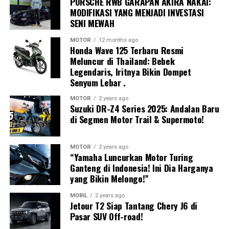
PORSCHE RWB GARAPAN AKIRA NAKAI:
Monitoring System
.
MODIFIKASI YANG MENJADI INVESTASI
Selain menjadi ajang promosi produk baru, GIIAS juga
SENI MEWAH
diharapkan mampu mendorong peningkatan penjualan
Spesifikasi utamanya meliputi:
kendaraan, mempercepat adopsi teknologi ramah
MOTOR
12 months ago
Honda Wave 125 Terbaru Resmi
lingkungan, serta memperkuat investasi sektor otomotif
Daya maksimum:
104,6 hp
Meluncur di Thailand: Bebek
di Indonesia.
Legendaris, Iritnya Bikin Dompet
Torsi maksimum:
900 Nm
Senyum Lebar .
Optimisme tersebut didukung semakin banyaknya
Bobot kendaraan:
298 kg
pilihan kendaraan elektrifikasi, teknologi keselamatan
MOTOR
2 years ago
Akselerasi 0–100 km/jam:
Suzuki DR-Z4 Series 2025: Andalan Baru
4,3 detik
modern, hingga inovasi digital yang mulai diterapkan
di Segmen Motor Trail & Supermoto!
berbagai produsen.
Aerodynamic Downforce:
350 Newton
Ajang Peluncuran Kendaraan dan
Dengan kombinasi tenaga besar dan bobot yang ringan,
MOTOR
2 years ago
“Yamaha Luncurkan Motor Turing
Surasakti AF-06 diproyeksikan mampu meningkatkan
Teknologi Baru
Ganteng di Indonesia! Ini Dia Harganya
performa pada berbagai dynamic event Formula SAE
yang Bikin Melongo!”
Japan, mulai dari acceleration, skidpad, autocross,
Selama penyelenggaraan GIIAS 2026, pengunjung akan
hingga endurance.
MOBIL
2 years ago
disuguhkan berbagai peluncuran kendaraan baru dari
Jetour T2 Siap Tantang Chery J6 di
Livery Wayang dengan Filosofi
Pasar SUV Off-road!
sejumlah pabrikan ternama.