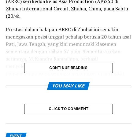
(ARRC) seri kedua kelas Asia Production (AP)250 di
Zhuhai International Circuit, Zhuhai, China, pada Sabtu
(20/4).
Prestasi dalam balapan ARRC di Zhuhai ini semakin
menegaskan posisi unggul pebalap berusia 20 tahun asal
Pati, Jawa Tengah, yang kini memuncaki klasemen
sementara dengan raihan 57 poin. Sementara rekan
setimnya, M. Kiandra Ramadhipa, berhasil
menyelesaikan balapan di posisi keenam, turut
CONTINUE READING
menambah poinnya sehingga bertengger di peringkat
ketujuh dengan 31 poin.
YOU MAY LIKE
Di kelas SuperSports (SS)600, Mohammad Adenanta
Putra dan Rheza Danica Ahrens finis di posisi keempat
dan keenam masing-masing. Adenanta kini menduduki
CLICK TO COMMENT
peringkat kedua dalam klasemen dengan 49 poin,
sementara Rheza masih bertahan di urutan keenam
dengan 29 poin.
EVENT