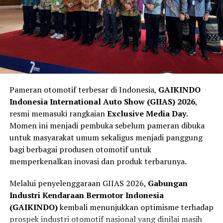
RELATED TOPICS:
ARRC CHINA
HERJUN ATNA FIRDAUS
Jika sistem mendeteksi risiko benturan yang tinggi,
maka tahap
Act
akan bekerja melalui teknologi
UP NEXT
Marquez Mengkritik Kinerja Honda, Ancaman Terhadap
Integrated Power Brake
. Sistem ini membantu
Kesehatan Mental dan Pensiun Dini
memberikan tekanan pengereman secara otomatis
sebagai bentuk asistensi kepada pengemudi. Teknologi
DON'T MISS
Kemenangan Pertama Max Verstappen di Shanghai:
tersebut tidak mengambil alih kendali kendaraan,
Hasil Balapan F1 GP China 2024
melainkan membantu mengurangi kecepatan sehingga
Pameran otomotif terbesar di Indonesia,
GAIKINDO
dampak kecelakaan dapat diminimalkan.
Indonesia International Auto Show (GIIAS) 2026
,
resmi memasuki rangkaian
Exclusive Media Day
.
Keselamatan Aktif Menjadi Standar
Momen ini menjadi pembuka sebelum pameran dibuka
Kendaraan Masa Depan
untuk masyarakat umum sekaligus menjadi panggung
bagi berbagai produsen otomotif untuk
memperkenalkan inovasi dan produk terbarunya.
Melalui penyelenggaraan GIIAS 2026,
Gabungan
Industri Kendaraan Bermotor Indonesia
(GAIKINDO)
kembali menunjukkan optimisme terhadap
prospek industri otomotif nasional yang dinilai masih