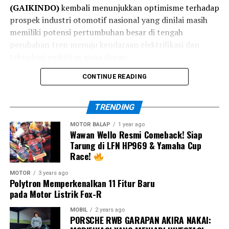
(GAIKINDO)
kembali menunjukkan optimisme terhadap
beberapa kali tampil di Mandalika sehingga tingkat
prospek industri otomotif nasional yang dinilai masih
adaptasi mereka terhadap karakter sirkuit semakin baik.
memiliki potensi pertumbuhan besar di tengah
Hal inilah yang membuat persaingan pada putaran
perubahan tren menuju kendaraan elektrifikasi dan
keempat ARRC 2026 diprediksi berlangsung semakin
teknologi mobilitas masa depan.
ketat.
CONTINUE READING
Director of Mobility Solution Bosch Indonesia, Bernard
TRENDING
Simanjuntak, menjelaskan bahwa perkembangan
teknologi otomotif kini tidak lagi hanya berfokus pada
MOTOR BALAP
1 year ago
Wawan Wello Resmi Comeback! Siap
penambahan fitur, tetapi bagaimana sistem tersebut
Tarung di LFN HP969 & Yamaha Cup
mampu memberikan bantuan yang tepat pada waktu
Race!
yang tepat.
MOTOR
3 years ago
Polytron Memperkenalkan 11 Fitur Baru
Menurutnya, meningkatnya kompleksitas lalu lintas
pada Motor Listrik Fox-R
membuat teknologi keselamatan aktif menjadi
kebutuhan penting untuk mendukung pengemudi dalam
MOBIL
2 years ago
Exclusive Media Day juga menjadi kesempatan bagi
PORSCHE RWB GARAPAN AKIRA NAKAI:
berbagai kondisi berkendara.