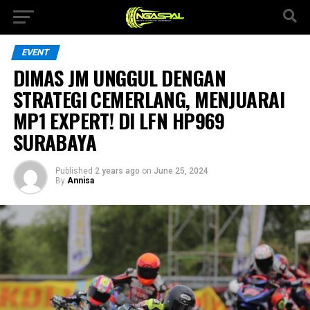
EVENT
DIMAS JM UNGGUL DENGAN
STRATEGI CEMERLANG, MENJUARAI
MP1 EXPERT! DI LFN HP969
SURABAYA
Published
2 years ago
on
June 25, 2024
By
Annisa