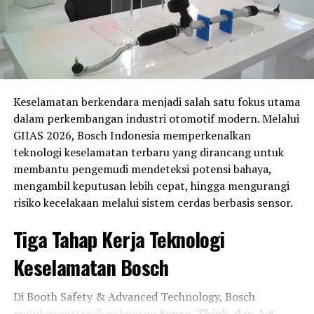
Safatulah
. Sementara di kelas
TVS Asia
, terdapat
Savion Sabu
dan
Fadhil Algasani
yang siap bersaing
memperebutkan podium.
Persaingan di kelas
Asia Production 250 (AP250)
juga
dipastikan berlangsung sengit. Indonesia menurunkan
Keselamatan berkendara menjadi salah satu fokus utama
11 pembalap
, termasuk
Fahmi Basam, Galang Hendra
dalam perkembangan industri otomotif modern. Melalui
Pratama, Candra Hermawan
, serta
Irfan Ardiansyah
GIIAS 2026, Bosch Indonesia memperkenalkan
yang tampil melalui jalur wildcard usai tampil impresif
teknologi keselamatan terbaru yang dirancang untuk
di Mandalika Racing Series 2026. Wakil tuan rumah NTB,
membantu pengemudi mendeteksi potensi bahaya,
Aldiaz Aqsal Ismaya
, juga siap memanfaatkan
mengambil keputusan lebih cepat, hingga mengurangi
dukungan publik lokal.
risiko kecelakaan melalui sistem cerdas berbasis sensor.
Di kelas
Supersport 600 (SS600)
, harapan Indonesia
Tiga Tahap Kerja Teknologi
berada di pundak
Muhammad Faerozi
,
Wahyu
Nugroho
,
Herjun Atna Firdaus
,
Fadillah Arbi
Keselamatan Bosch
Aditama
, serta
Felix Putra Mulya
.
Di Booth Safety & Advanced Technology, Bosch
Sementara itu, kelas premier
Asia Superbike 1000
mendemonstrasikan konsep
Sense, Think, dan Act
,