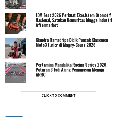
mengakhiri balapan lebih awal akibat terlibat kecelakaan
atau mengalami kerusakan mesin, menunjukkan betapa
JDM Fest 2026 Perkuat Ekosistem Otomotif
ketat dan menantangnya kompetisi di sirkuit GBT
Nasional, Satukan Komunitas hingga Industri
Surabaya kali ini.
Aftermarket
RELATED TOPICS:
Kiandra Ramadhipa Bidik Puncak Klasemen
EVENT LFN HP969 ROAD RACE CHAMPIONSHIP
RACE
Moto3 Junior di Magny-Cours 2026
ROAD RACE
UP NEXT
LFN HP969 SURABAYA: RH57 X YUKIDO LANJUTKAN
Pertamina Mandalika Racing Series 2026
TRADISI JUARA!
Putaran 3 Jadi Ajang Pemanasan Menuju
ARRC
DON'T MISS
KESERUAN PENUH DI NITE RACE LFN HP969
CHAMPIONSHIP SURABAYA: HASIL LENGKAP!
CLICK TO COMMENT