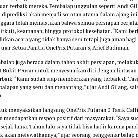
n terbaik mereka. Pembalap unggulan seperti Andi Gil
 diprediksi akan menjadi sorotan utama dalam ajang ini
ggara telah memastikan bahwa semua persiapan berjalan 
sirkuit, keamanan, hingga protokol kesehatan. “Kami b
rkan acara yang tidak hanya seru tetapi juga aman bag
” ujar Ketua Panitia OnePrix Putaran 3, Arief Budiman.
balap juga berada dalam tahap akhir persiapan, melakuka
it Bukit Peusar untuk menyesuaikan diri dengan lintasan
rbaik. “Kami sudah siap memberikan yang terbaik di Tasi
balapan yang seru dan menantang,” ujar Andi Gilang, sa
.
tuk menyaksikan langsung OnePrix Putaran 3 Tasik Calli
an mendapatkan respon positif dari masyarakat. “Saya s
 sejak lama. Tahun lalu saya tidak bisa hadir karena pand
ak akan melewatkannya,” ujar seorang penggemar balap 