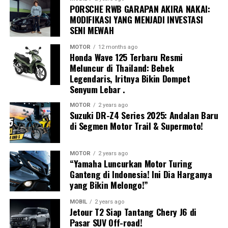
Exclusive Media Day juga menjadi kesempatan bagi
PORSCHE RWB GARAPAN AKIRA NAKAI:
berbagai kondisi berkendara.
MODIFIKASI YANG MENJADI INVESTASI
media untuk melihat lebih dekat berbagai peluncuran
SENI MEWAH
Konsep ini juga sejalan dengan target Perserikatan
kendaraan baru, teknologi terkini, hingga strategi para
Bangsa-Bangsa (PBB) yang mendorong peningkatan
pabrikan dalam menghadapi persaingan industri
MOTOR
12 months ago
standar keselamatan kendaraan secara global pada
Honda Wave 125 Terbaru Resmi
otomotif yang semakin kompetitif.
Meluncur di Thailand: Bebek
tahun 2030. Di Indonesia, upaya tersebut turut
Legendaris, Iritnya Bikin Dompet
GIIAS Jadi Barometer Industri
diperkuat melalui
Rencana Umum Nasional
Senyum Lebar .
Keselamatan (RUNK)
yang menempatkan keselamatan
Otomotif Nasional
kendaraan sebagai salah satu pilar utama transportasi
MOTOR
2 years ago
Suzuki DR-Z4 Series 2025: Andalan Baru
nasional.
Sebagai salah satu pameran otomotif terbesar di Asia
di Segmen Motor Trail & Supermoto!
Tenggara, GIIAS tidak hanya menjadi ajang peluncuran
Edukasi Keselamatan dan Program
produk baru, tetapi juga menjadi indikator
MOTOR
2 years ago
Sosial Bosch
perkembangan industri otomotif Indonesia.
“Yamaha Luncurkan Motor Turing
Ganteng di Indonesia! Ini Dia Harganya
Berbagai merek otomotif global memanfaatkan
yang Bikin Melongo!”
Selain memperagakan teknologi keselamatan modern,
momentum ini untuk memperkenalkan kendaraan
Bosch juga mengedukasi pengunjung mengenai
MOBIL
2 years ago
terbaru, baik di segmen mobil penumpang, kendaraan
pentingnya melakukan perawatan kendaraan secara
Jetour T2 Siap Tantang Chery J6 di
listrik, sepeda motor, kendaraan komersial, maupun
berkala agar seluruh sistem keselamatan tetap bekerja
Pasar SUV Off-road!