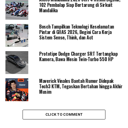
102 Pembalap Siap Bertarung di Sirkuit
Mandalika
Dalam balapan yang penuh aksi tersebut, Andi Gilang
Bosch Tampilkan Teknologi Keselamatan
mampu tampil konsisten dan menaklukkan lintasan
Pintar di GIIAS 2026, Begini Cara Kerja
Mandalika dengan kecepatan dan ketepatan yang
Sistem Sense, Think, dan Act
mengagumkan. Kemenangan ini melanjutkan tren
positif pembalap Indonesia di ARRC Mandalika, di mana
Prototipe Dodge Charger SRT Tertangkap
podium hampir selalu diisi oleh pembalap Tanah Air,
Kamera, Bawa Mesin Twin-Turbo 550 HP
kecuali di kelas TVS. Bahkan, tiga dari mereka berhasil
menjadi juara di kelas masing-masing.
Maverick Vinales Bantah Rumor Didepak
Bagi Andi Gilang, kemenangan ini bukan hanya sekadar
Tech3 KTM, Tegaskan Bertahan hingga Akhir
trofi, melainkan pembuktian sebagai pembalap tuan
Musim
rumah yang tangguh dan kompetitif. Selain itu,
kemenangan ini membuka peluang lebih besar bagi Andi
untuk meraih gelar juara umum tahun ini. Para
CLICK TO COMMENT
penggemar balap motor di Indonesia tentu berharap
Andi bisa kembali menunjukkan performa terbaiknya di