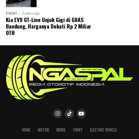
teknologi pendukung industri otomotif.
secara optimal.
EVENT
3 years ago
Kehadiran puluhan merek dunia menunjukkan bahwa
Bosch turut menghadirkan berbagai produk aftermarket
Kia EV9 GT-Line Unjuk Gigi di GIIAS
Indonesia masih menjadi salah satu pasar strategis di
seperti
wiper, busi, filter, lampu, klakson
, hingga
Bandung, Harganya Dekati Rp 2 Miliar
kawasan Asia.
komponen otomotif lainnya yang berperan mendukung
OTR
keselamatan berkendara sehari-hari.
GAIKINDO Yakin Pasar Otomotif
Tak hanya itu, Bosch juga menggelar program sosial
Terus Bertumbuh
selama GIIAS 2026. Setiap pembelian satu pasang
Bosch Advantage
maupun
Clear Advantage Wiper
akan dikonversikan menjadi donasi untuk mendukung
peremajaan
100 unit ambulans
di berbagai daerah di
Indonesia sebagai bentuk kontribusi terhadap
peningkatan layanan keselamatan masyarakat.
HOME
MOTOR
MOBIL
EVENT
ELECTRIC VEHICLE