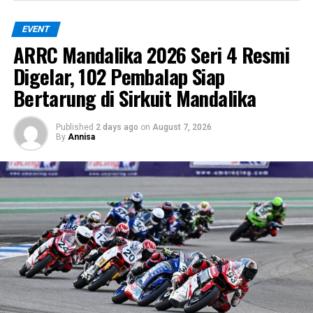
Race 2 esok hari dan kembali naik podium tertinggi.
EVENT
Dengan semangat dan determinasi yang tinggi, Andi
ARRC Mandalika 2026 Seri 4 Resmi
Gilang siap menghadapi tantangan berikutnya di sirkuit
Digelar, 102 Pembalap Siap
Mandalika, membawa harapan besar untuk Indonesia di
ajang balap motor internasional.
Bertarung di Sirkuit Mandalika
Published
2 days ago
on
August 7, 2026
By
Annisa