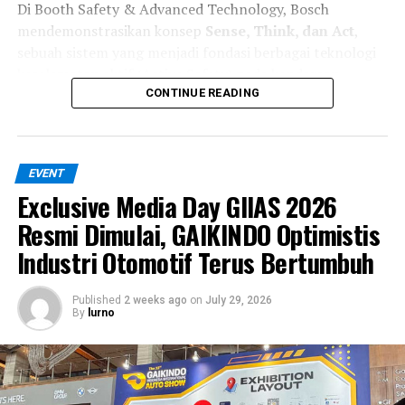
Di Booth Safety & Advanced Technology, Bosch
Sementara itu, kelas premier
Asia Superbike 1000
mendemonstrasikan konsep
Sense, Think, dan Act
,
(ASB1000)
hanya diwakili oleh
Muhammad Adenanta
sebuah sistem yang menjadi fondasi berbagai teknologi
Putra
dari Astra Honda Racing Team. Sedangkan
Andi
keselamatan aktif (Active Safety) pada kendaraan
Farid Izdihar
dipastikan absen karena masih menjalani
modern.
CONTINUE READING
proses pemulihan cedera.
Tahap pertama adalah
Sense
, di mana kendaraan
Mandalika Jadi Ujian Sesungguhnya
memanfaatkan kombinasi
Multi-Purpose Camera
,
EVENT
Radar Sensor
, dan
Ultrasonic Sensor
untuk memantau
Bagi Pembalap Indonesia
Exclusive Media Day GIIAS 2026
lingkungan sekitar secara real-time. Kamera berfungsi
mengenali marka jalan, kendaraan, pejalan kaki, maupun
Resmi Dimulai, GAIKINDO Optimistis
Pengamat otomotif nasional,
Priandhi Satria
, menilai
objek lain di depan mobil. Radar menghitung jarak dan
putaran Mandalika menjadi momentum penting bagi
Industri Otomotif Terus Bertumbuh
kecepatan kendaraan di sekitar, sedangkan sensor
pembalap Indonesia untuk membuktikan kualitas
ultrasonik mendeteksi objek pada area dekat kendaraan,
mereka di level Asia.
Published
2 weeks ago
on
July 29, 2026
terutama saat parkir atau bermanuver.
By
lurno
Seluruh data tersebut kemudian diteruskan ke tahap
Think
. Pada proses ini, sistem komputasi kendaraan
mengolah seluruh informasi dalam hitungan milidetik