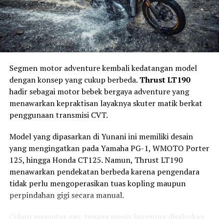
dilengkapi
Daytime Running Light atau DRL
,
sementara desain lampu belakang tetap
mempertahankan bentuk membulat agar tidak
kehilangan nuansa klasik.
Panel instrumennya mengombinasikan
speedometer
Segmen motor adventure kembali kedatangan model
analog dengan layar digital
. Kombinasi tersebut
dengan konsep yang cukup berbeda.
Thrust LT190
memungkinkan pengendara mendapatkan informasi
hadir sebagai motor bebek bergaya adventure yang
berkendara yang lebih lengkap tanpa menghilangkan
menawarkan kepraktisan layaknya skuter matik berkat
atmosfer retro.
penggunaan transmisi CVT.
Suzuki juga menyematkan
port USB
yang dapat
Model yang dipasarkan di Yunani ini memiliki desain
digunakan untuk mengisi daya smartphone selama
yang mengingatkan pada Yamaha PG-1, WMOTO Porter
perjalanan. Fitur sederhana ini menjadi nilai tambah
125, hingga Honda CT125. Namun, Thrust LT190
untuk penggunaan harian, terutama bagi pengendara
menawarkan pendekatan berbeda karena pengendara
yang mengandalkan smartphone untuk navigasi.
tidak perlu mengoperasikan tuas kopling maupun
perpindahan gigi secara manual.
Mesin 162 cc, Fokus Torsi Putaran
Bawah
Cukup memutar gas, tenaga mesin langsung disalurkan