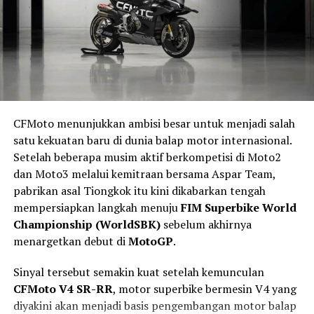
memiliki tinggi jok hanya
760 mm
dengan bobot kosong
plate aluminium
sebagai pelindung bagian bawah
sekitar
128 kg
.
mesin. Area garpu depan juga mendapatkan pelindung
tambahan untuk membantu mengurangi risiko benturan
Dimensinya juga tergolong kompak, dengan panjang
saat melewati medan yang lebih menantang.
2.005 mm, lebar 770 mm, tinggi 1.090 mm, dan
wheelbase 1.280 mm. Ground clearance mencapai
178
mm
, sehingga cukup menunjang penggunaan di jalan
perkotaan maupun ketika melewati permukaan jalan
CFMoto menunjukkan ambisi besar untuk menjadi salah
yang tidak rata.
satu kekuatan baru di dunia balap motor internasional.
Setelah beberapa musim aktif berkompetisi di Moto2
Kombinasi bobot ringan dan jok yang relatif rendah
dan Moto3 melalui kemitraan bersama Aspar Team,
membuat motor ini lebih mudah dikendalikan, terutama
pabrikan asal Tiongkok itu kini dikabarkan tengah
ketika harus berhenti, bermanuver di lalu lintas padat,
mempersiapkan langkah menuju
FIM Superbike World
maupun saat parkir.
Championship (WorldSBK)
sebelum akhirnya
menargetkan debut di
MotoGP
.
Kaki-Kaki Bergaya Klasik
Sinyal tersebut semakin kuat setelah kemunculan
Untuk sektor suspensi, Suzuki GN160 menggunakan
CFMoto V4 SR-RR
, motor superbike bermesin V4 yang
Mesin 190 cc dengan Tenaga 19 HP
fork teleskopik di depan dan suspensi ganda
diyakini akan menjadi basis pengembangan motor balap
hidrolik di belakang
.