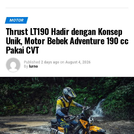
MOTOR
Thrust LT190 Hadir dengan Konsep
Unik, Motor Bebek Adventure 190 cc
Pakai CVT
Published
2 days ago
on
August 4, 2026
By
lurno
Lampu LED dan Panel Instrumen Semi-
Digital
Sektor pencahayaan Suzuki GN160 sudah menggunakan
teknologi LED. Lampu depan berbentuk bulat juga