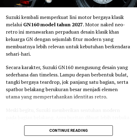
Suzuki kembali memperkuat lini motor bergaya klasik
melalui
GN160 model tahun 2027
. Motor naked neo-
retro ini menawarkan perpaduan desain klasik khas
keluarga GN dengan sejumlah fitur modern yang
membuatnya lebih relevan untuk kebutuhan berkendara
sehari-hari.
Secara karakter, Suzuki GN160 mengusung desain yang
sederhana dan timeless. Lampu depan berbentuk bulat,
tangki bergaya teardrop, jok panjang satu bagian, serta
spatbor belakang berukuran besar menjadi elemen
utama yang mempertahankan identitas retro.
Meski begitu, Suzuki memberikan sentuhan modern
pada bagian belakang. Area buritan dibuat lebih terbuka
sehingga rangka dan suspensi belakang ganda terlihat
CONTINUE READING
jelas dan memberikan kesan klasik yang lebih kuat.