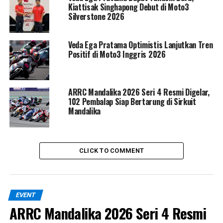
Kiattisak Singhapong Debut di Moto3
Silverstone 2026
Veda Ega Pratama Optimistis Lanjutkan Tren
Tan juga menyinggung kemungkinan Citroen
Positif di Moto3 Inggris 2026
menggunakan baterai hasil produksi dalam negeri di
masa depan, sebagai bagian dari peningkatan
penggunaan komponen lokal. “Tahap awal mungkin
ARRC Mandalika 2026 Seri 4 Resmi Digelar,
belum signifikan, tapi di tahap berikutnya, lokalisasi
102 Pembalap Siap Bertarung di Sirkuit
komponen seperti baterai akan menjadi prioritas,”
Mandalika
tutupnya.
RELATED TOPICS:
CITROEN
MEDIA OTOMOTIF INDONESIA
CLICK TO COMMENT
NGASPAL TV
UP NEXT
Waspadai Penggunaan Oli Transmisi Matic Longlife di
Indonesia, Ini Alasannya!
EVENT
DON'T MISS
ARRC Mandalika 2026 Seri 4 Resmi
TERUNGKAP! JUMLAH KRU TIM MOTOGP VR46 DI SETIAP