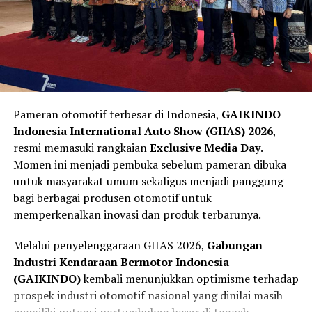
Jika sistem mendeteksi risiko benturan yang tinggi,
maka tahap
Act
akan bekerja melalui teknologi
Integrated Power Brake
. Sistem ini membantu
memberikan tekanan pengereman secara otomatis
Menurutnya, tampil di kandang sendiri memang
sebagai bentuk asistensi kepada pengemudi. Teknologi
memberikan keuntungan berupa pemahaman karakter
tersebut tidak mengambil alih kendali kendaraan,
lintasan, racing line, titik pengereman, hingga kondisi
melainkan membantu mengurangi kecepatan sehingga
Pameran otomotif terbesar di Indonesia,
GAIKINDO
cuaca tropis yang sudah sangat dikenal oleh pembalap
dampak kecelakaan dapat diminimalkan.
Indonesia International Auto Show (GIIAS) 2026
,
nasional.
resmi memasuki rangkaian
Exclusive Media Day
.
Keselamatan Aktif Menjadi Standar
Momen ini menjadi pembuka sebelum pameran dibuka
Namun, keuntungan tersebut tidak otomatis menjamin
Kendaraan Masa Depan
untuk masyarakat umum sekaligus menjadi panggung
hasil maksimal. Persaingan tetap ditentukan oleh
bagi berbagai produsen otomotif untuk
kesiapan motor, strategi tim, konsistensi pembalap,
memperkenalkan inovasi dan produk terbarunya.
serta kemampuan beradaptasi terhadap perubahan
kondisi lintasan selama akhir pekan balapan.
Melalui penyelenggaraan GIIAS 2026,
Gabungan
Industri Kendaraan Bermotor Indonesia
Selain itu, para pembalap luar negeri kini juga telah
(GAIKINDO)
kembali menunjukkan optimisme terhadap
beberapa kali tampil di Mandalika sehingga tingkat
prospek industri otomotif nasional yang dinilai masih
adaptasi mereka terhadap karakter sirkuit semakin baik.