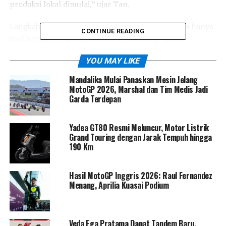
produksi lokal dimulai,” ujar Tan.
Langkah Citroen untuk memproduksi lokal bukan hanya
CONTINUE READING
soal harga, tetapi juga untuk mendukung upaya
pemerintah dalam menarik investasi dan menciptakan
YOU MAY LIKE
lapangan kerja di Indonesia. “Pemerintah meminta agar
komponen lokal mencapai 40% pada tahun pertama
Mandalika Mulai Panaskan Mesin Jelang
produksi. Ini mencakup penggunaan tenaga kerja lokal
MotoGP 2026, Marshal dan Tim Medis Jadi
Garda Terdepan
100% di pabrik, serta komponen dan desain lokal,”
tambahnya.
Yadea GT80 Resmi Meluncur, Motor Listrik
Grand Touring dengan Jarak Tempuh hingga
190 Km
Hasil MotoGP Inggris 2026: Raul Fernandez
Menang, Aprilia Kuasai Podium
Veda Ega Pratama Dapat Tandem Baru,