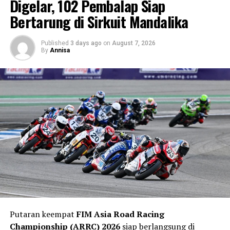
Digelar, 102 Pembalap Siap
SERI BALAPAN
Bertarung di Sirkuit Mandalika
Published
3 days ago
on
August 7, 2026
By
Annisa
Putaran keempat
FIM Asia Road Racing
Championship (ARRC) 2026
siap berlangsung di