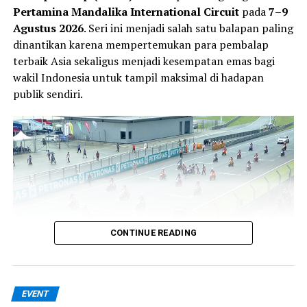
Pertamina Mandalika International Circuit
pada
7–9
Agustus 2026
. Seri ini menjadi salah satu balapan paling
dinantikan karena mempertemukan para pembalap
terbaik Asia sekaligus menjadi kesempatan emas bagi
wakil Indonesia untuk tampil maksimal di hadapan
publik sendiri.
CONTINUE READING
Sebanyak
102 pembalap
dipastikan ambil bagian pada
EVENT
seri Mandalika kali ini. Dari jumlah tersebut,
32