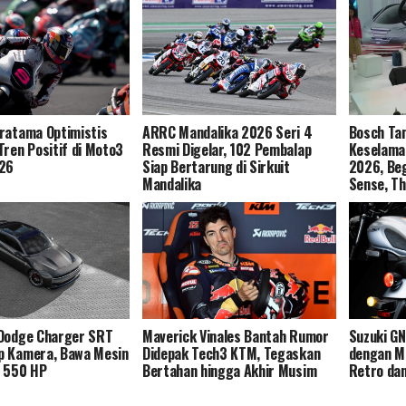
ratama Optimistis
ARRC Mandalika 2026 Seri 4
Bosch Tam
Tren Positif di Moto3
Resmi Digelar, 102 Pembalap
Keselamat
026
Siap Bertarung di Sirkuit
2026, Beg
Mandalika
Sense, Th
 Dodge Charger SRT
Maverick Vinales Bantah Rumor
Suzuki G
p Kamera, Bawa Mesin
Didepak Tech3 KTM, Tegaskan
dengan Me
o 550 HP
Bertahan hingga Akhir Musim
Retro dan