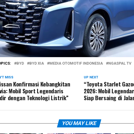
OPICS:
BYD
BYD XIA
MEDIA OTOMOTIF INDONESIA
NGASPAL TV
'T MISS
UP NEXT
issan Konfirmasi Kebangkitan
“Toyota Starlet Gazo
lvia: Mobil Sport Legendaris
2026: Mobil Legendar
dir dengan Teknologi Listrik”
Siap Bersaing di Jala
YOU MAY LIKE