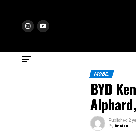
MOBIL
BYD Ken
Alphard,
Published
2 y
By
Annisa