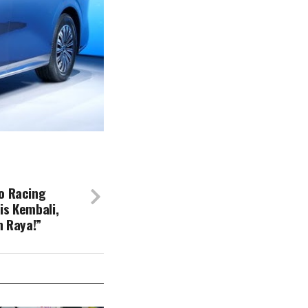
o Racing
is Kembali,
n Raya!”