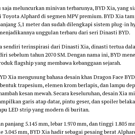
 saja meluncurkan minivan terbarunya, BYD Xia, yang 
i Toyota Alphard di segmen MPV premium. BYD Xia ta
anjang 5,1 meter dan sudah dilengkapi sistem plug-in h
menjadikannya unggulan terbaru dari seri Dinasti BYD.
 sendiri terinspirasi dari Dinasti Xia, dinasti tertua da
diri sebelum tahun 2070 SM. Dengan nama ini, BYD men
roduk flagship yang membawa kebanggaan sejarah.
YD Xia mengusung bahasa desain khas Dragon Face BYD,
rbentuk trapesium, elemen krom berlapis, dan lampu d
ambah kesan mewah. Secara keseluruhan, desain Xia m
mpilkan garis atap datar, pintu geser, dan spoiler belak
mpu LED strip yang modern di buritan.
n panjang 5.145 mm, lebar 1.970 mm, dan tinggi 1.805 
e 3.045 mm, BYD Xia hadir sebagai pesaing berat Alphard