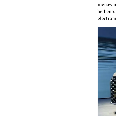
menawark
berbentu
electrom