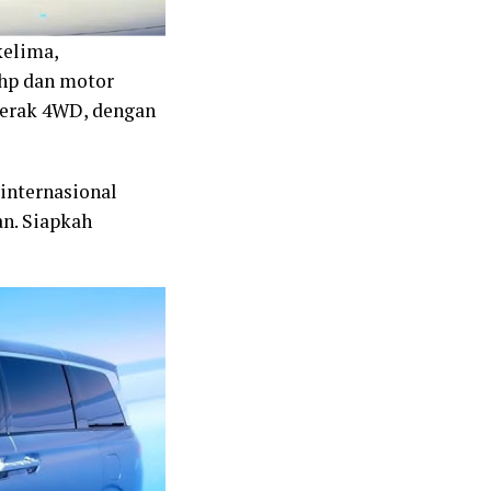
kelima,
 hp dan motor
gerak 4WD, dengan
 internasional
an. Siapkah