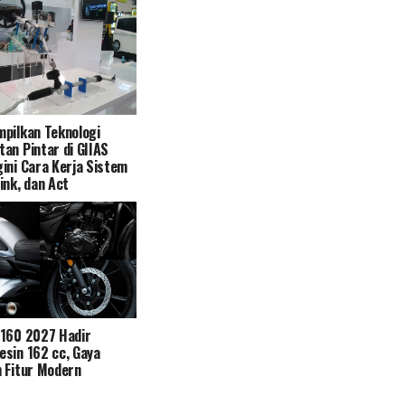
pilkan Teknologi
an Pintar di GIIAS
ini Cara Kerja Sistem
ink, dan Act
N160 2027 Hadir
sin 162 cc, Gaya
 Fitur Modern