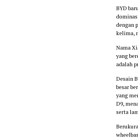
BYD baru
dominas
dengan p
kelima, 
Nama Xia
yang ber
adalah p
Desain B
besar be
yang men
D9, mena
serta la
Berukura
wheelbas