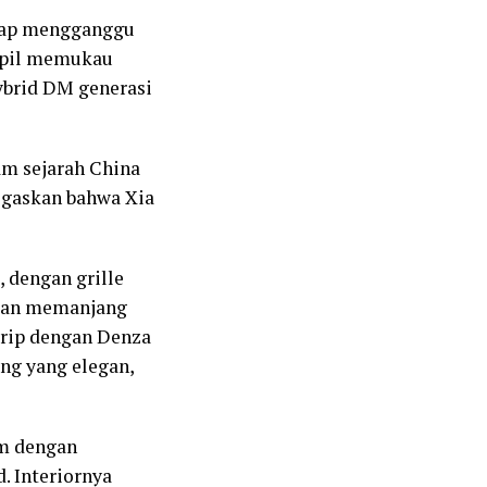
siap mengganggu
mpil memukau
ybrid DM generasi
lam sejarah China
egaskan bahwa Xia
 dengan grille
epan memanjang
irip dengan Denza
ang yang elegan,
mm dengan
. Interiornya