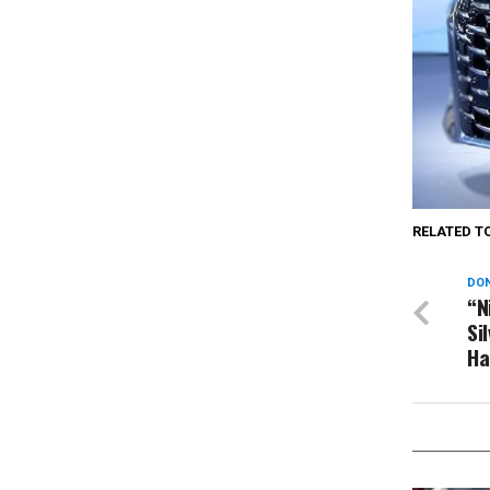
RELATED T
DON
“N
Si
Ha