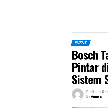
EVENT
Bosch T
Pintar d
Sistem S
Published
5 h
By
Annisa