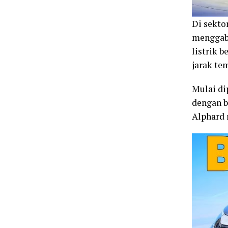
Di sekto
menggabu
listrik 
jarak te
Mulai di
dengan b
Alphard 