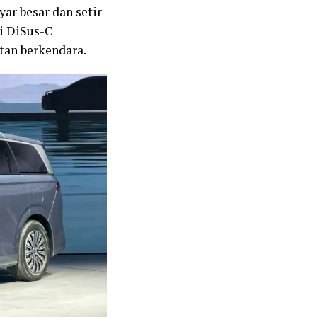
ar besar dan setir
si DiSus-C
an berkendara.