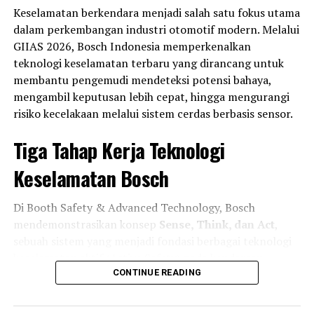
Keselamatan berkendara menjadi salah satu fokus utama
dalam perkembangan industri otomotif modern. Melalui
GIIAS 2026, Bosch Indonesia memperkenalkan
RELATED TOPICS:
HONDA
JAPAN
teknologi keselamatan terbaru yang dirancang untuk
MEDIA OTOMOTIF INDONESIA
N-SERIES
NGASPAL TV
membantu pengemudi mendeteksi potensi bahaya,
UP NEXT
mengambil keputusan lebih cepat, hingga mengurangi
“Toyota Hilux Rangga SUV: Kabin Luas dan Fitur
risiko kecelakaan melalui sistem cerdas berbasis sensor.
Premium dengan Harga Kompetitif”
Tiga Tahap Kerja Teknologi
DON'T MISS
Toyota bZ3X: Mobil Listrik SUV Perdana dengan Fitur
Futuristik dan Harga Menarik
Keselamatan Bosch
Di Booth Safety & Advanced Technology, Bosch
mendemonstrasikan konsep
Sense, Think, dan Act
,
sebuah sistem yang menjadi fondasi berbagai teknologi
keselamatan aktif (Active Safety) pada kendaraan
modern.
CONTINUE READING
Tahap pertama adalah
Sense
, di mana kendaraan