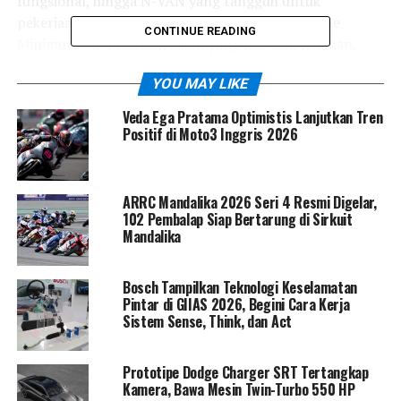
fungsional, hingga N-VAN yang tangguh untuk
pekerjaan berat. Filosofi “Man Maximum, Machine
CONTINUE READING
Minimum” memastikan kabin yang luas dan nyaman,
meskipun memiliki dimensi eksterior yang kompak.
YOU MAY LIKE
Inovasi Tanpa Henti
Veda Ega Pratama Optimistis Lanjutkan Tren
Positif di Moto3 Inggris 2026
Honda terus berinovasi untuk meningkatkan nilai
tambah N-Series. Integrasi teknologi Honda SENSING
memberikan lapisan keamanan ekstra, sementara fitur
ARRC Mandalika 2026 Seri 4 Resmi Digelar,
konektivitas modern memungkinkan pengendara tetap
102 Pembalap Siap Bertarung di Sirkuit
terhubung selama perjalanan. Dengan peluncuran
Mandalika
generasi ketiga N-BOX, Honda semakin memanjakan
konsumen dengan desain yang lebih futuristik dan fitur
Bosch Tampilkan Teknologi Keselamatan
yang lebih canggih.
Pintar di GIIAS 2026, Begini Cara Kerja
Sistem Sense, Think, dan Act
Menuju Era Elektrifikasi
Prototipe Dodge Charger SRT Tertangkap
Kamera, Bawa Mesin Twin-Turbo 550 HP