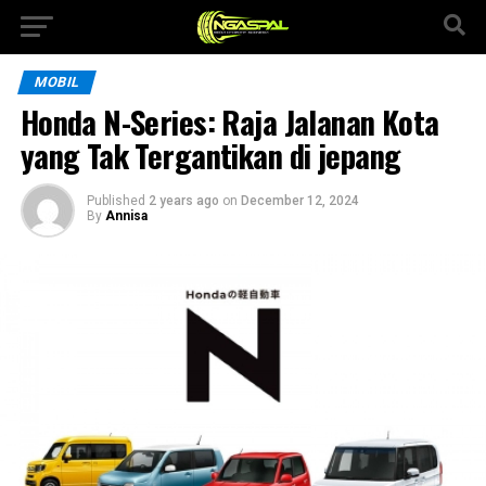
MOBIL
Honda N-Series: Raja Jalanan Kota
yang Tak Tergantikan di jepang
Published
2 years ago
on
December 12, 2024
By
Annisa