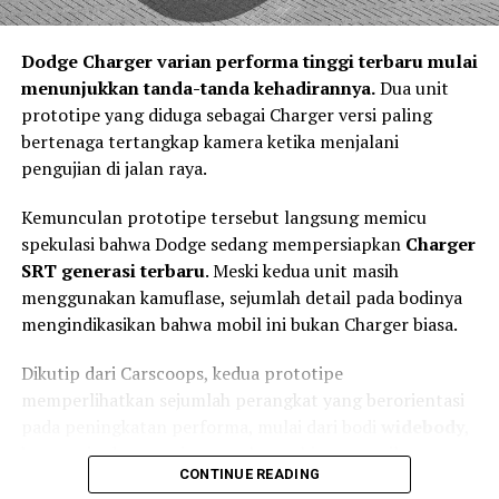
memberikan tekanan pengereman secara otomatis
sebagai bentuk asistensi kepada pengemudi. Teknologi
Dodge Charger varian performa tinggi terbaru mulai
tersebut tidak mengambil alih kendali kendaraan,
menunjukkan tanda-tanda kehadirannya.
Dua unit
melainkan membantu mengurangi kecepatan sehingga
prototipe yang diduga sebagai Charger versi paling
dampak kecelakaan dapat diminimalkan.
bertenaga tertangkap kamera ketika menjalani
Keselamatan Aktif Menjadi Standar
pengujian di jalan raya.
Kendaraan Masa Depan
Kemunculan prototipe tersebut langsung memicu
spekulasi bahwa Dodge sedang mempersiapkan
Charger
SRT generasi terbaru
. Meski kedua unit masih
menggunakan kamuflase, sejumlah detail pada bodinya
mengindikasikan bahwa mobil ini bukan Charger biasa.
Dikutip dari Carscoops, kedua prototipe
memperlihatkan sejumlah perangkat yang berorientasi
pada peningkatan performa, mulai dari bodi
widebody
,
kap mesin dengan air scoop besar, hingga spoiler
CONTINUE READING
belakang berukuran agresif.