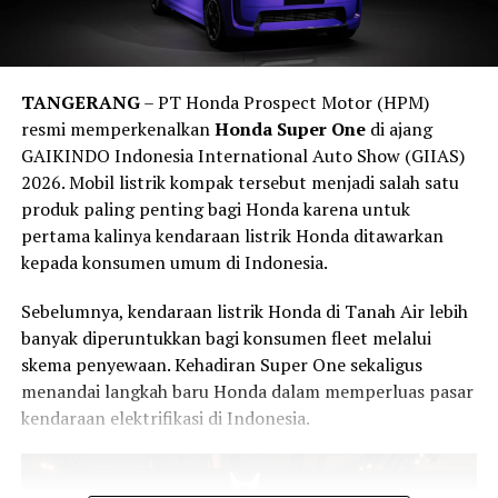
Prototipe tersebut juga terlihat menggunakan pelek
Keselamatan (RUNK)
yang menempatkan keselamatan
berdiameter besar yang dipadukan dengan sistem
kendaraan sebagai salah satu pilar utama transportasi
pengereman berperforma tinggi. Kombinasi ini
nasional.
mengindikasikan bahwa Dodge tidak hanya mengejar
TANGERANG
– PT Honda Prospect Motor (HPM)
Edukasi Keselamatan dan Program
angka tenaga, tetapi juga meningkatkan kemampuan
resmi memperkenalkan
Honda Super One
di ajang
handling dan pengereman.
GAIKINDO Indonesia International Auto Show (GIIAS)
Sosial Bosch
2026. Mobil listrik kompak tersebut menjadi salah satu
Menariknya, salah satu unit terlihat membawa
Racepak
produk paling penting bagi Honda karena untuk
Selain memperagakan teknologi keselamatan modern,
data logger
. Perangkat tersebut digunakan untuk
pertama kalinya kendaraan listrik Honda ditawarkan
Bosch juga mengedukasi pengunjung mengenai
merekam berbagai parameter kendaraan selama proses
kepada konsumen umum di Indonesia.
pentingnya melakukan perawatan kendaraan secara
pengujian.
berkala agar seluruh sistem keselamatan tetap bekerja
Sebelumnya, kendaraan listrik Honda di Tanah Air lebih
secara optimal.
Kehadiran alat tersebut memperkuat dugaan bahwa
banyak diperuntukkan bagi konsumen fleet melalui
prototipe Charger ini sedang menjalani pengembangan
skema penyewaan. Kehadiran Super One sekaligus
Bosch turut menghadirkan berbagai produk aftermarket
serius, termasuk pengujian performa dan kemungkinan
menandai langkah baru Honda dalam memperluas pasar
seperti
wiper, busi, filter, lampu, klakson
, hingga
pengujian di lintasan.
kendaraan elektrifikasi di Indonesia.
komponen otomotif lainnya yang berperan mendukung
Mesin Hurricane Twin-Turbo Jadi Senjata
keselamatan berkendara sehari-hari.