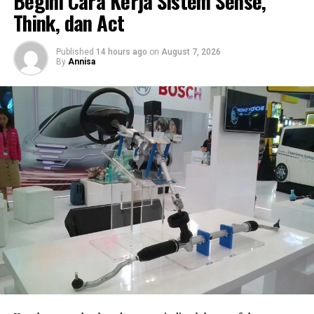
Begini Cara Kerja Sistem Sense,
Think, dan Act
RELATED TOPICS:
MEDIA OTOMOTIF INDONESIA
NGASPAL TV
TIPS
Published
14 hours ago
on
August 7, 2026
By
Annisa
UP NEXT
Kia Recall 23 Ribu EV9 SUV, Masalah Baut Jok Jadi
Sorotan!
DON'T MISS
Toyota Camry Glorious Edition: Sedan Hybrid Berkelas
dengan Tampilan Gahar!