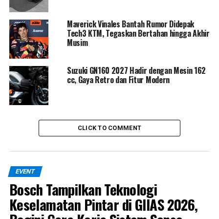
Lebih lanjut, Andy Setiawan, pemilik Setiawan Spooring
Maverick Vinales Bantah Rumor Didepak
Tech3 KTM, Tegaskan Bertahan hingga Akhir
Yogyakarta, bilang bahwa spooring juga bikin ban lebih
Musim
awet karena keausannya jadi merata.
Sudut roda yang
nggak presisi bikin ban cepat habis dan boros biaya,
bro!
Suzuki GN160 2027 Hadir dengan Mesin 162
cc, Gaya Retro dan Fitur Modern
Jadi, sebelum kembali ke rutinitas harian, pastikan
tungganganmu sudah nyaman dan siap diajak
berkendara lagi.
CLICK TO COMMENT
EVENT
Bosch Tampilkan Teknologi
Keselamatan Pintar di GIIAS 2026,