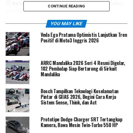
Balancing:
Bikin roda lebih seimbang, menghindari
CONTINUE READING
getaran dan pengendalian yang aneh.
Menurut Suparna, Kepala Bengkel Auto2000 Pramuka,
YOU MAY LIKE
“Kalau mobilmu mulai terasa bergetar, sulit
Veda Ega Pratama Optimistis Lanjutkan Tren
dikendalikan, atau berbelok nggak semulus biasanya,
Positif di Moto3 Inggris 2026
segera cek kaki-kaki dan lakukan spooring serta
balancing.”
ARRC Mandalika 2026 Seri 4 Resmi Digelar,
102 Pembalap Siap Bertarung di Sirkuit
Mandalika
Bosch Tampilkan Teknologi Keselamatan
Pintar di GIIAS 2026, Begini Cara Kerja
Sistem Sense, Think, dan Act
Prototipe Dodge Charger SRT Tertangkap
Kamera, Bawa Mesin Twin-Turbo 550 HP