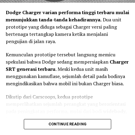
sebagai bentuk asistensi kepada pengemudi. Teknologi
Dodge Charger varian performa tinggi terbaru mulai
tersebut tidak mengambil alih kendali kendaraan,
menunjukkan tanda-tanda kehadirannya.
Dua unit
melainkan membantu mengurangi kecepatan sehingga
prototipe yang diduga sebagai Charger versi paling
dampak kecelakaan dapat diminimalkan.
bertenaga tertangkap kamera ketika menjalani
Keselamatan Aktif Menjadi Standar
pengujian di jalan raya.
Kendaraan Masa Depan
Kemunculan prototipe tersebut langsung memicu
spekulasi bahwa Dodge sedang mempersiapkan
Charger
SRT generasi terbaru
. Meski kedua unit masih
menggunakan kamuflase, sejumlah detail pada bodinya
mengindikasikan bahwa mobil ini bukan Charger biasa.
Dikutip dari Carscoops, kedua prototipe
memperlihatkan sejumlah perangkat yang berorientasi
pada peningkatan performa, mulai dari bodi
widebody
,
kap mesin dengan air scoop besar, hingga spoiler
CONTINUE READING
belakang berukuran agresif.