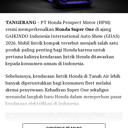
Prototipe tersebut juga terlihat menggunakan pelek
Keselamatan (RUNK)
yang menempatkan keselamatan
berdiameter besar yang dipadukan dengan sistem
kendaraan sebagai salah satu pilar utama transportasi
pengereman berperforma tinggi. Kombinasi ini
nasional.
mengindikasikan bahwa Dodge tidak hanya mengejar
TANGERANG
– PT Honda Prospect Motor (HPM)
Edukasi Keselamatan dan Program
angka tenaga, tetapi juga meningkatkan kemampuan
resmi memperkenalkan
Honda Super One
di ajang
handling dan pengereman.
GAIKINDO Indonesia International Auto Show (GIIAS)
Sosial Bosch
2026. Mobil listrik kompak tersebut menjadi salah satu
Menariknya, salah satu unit terlihat membawa
Racepak
produk paling penting bagi Honda karena untuk
Selain memperagakan teknologi keselamatan modern,
data logger
. Perangkat tersebut digunakan untuk
pertama kalinya kendaraan listrik Honda ditawarkan
Bosch juga mengedukasi pengunjung mengenai
merekam berbagai parameter kendaraan selama proses
kepada konsumen umum di Indonesia.
pentingnya melakukan perawatan kendaraan secara
pengujian.
berkala agar seluruh sistem keselamatan tetap bekerja
Sebelumnya, kendaraan listrik Honda di Tanah Air lebih
secara optimal.
Kehadiran alat tersebut memperkuat dugaan bahwa
banyak diperuntukkan bagi konsumen fleet melalui
prototipe Charger ini sedang menjalani pengembangan
skema penyewaan. Kehadiran Super One sekaligus
Bosch turut menghadirkan berbagai produk aftermarket
serius, termasuk pengujian performa dan kemungkinan
menandai langkah baru Honda dalam memperluas pasar
seperti
wiper, busi, filter, lampu, klakson
, hingga
pengujian di lintasan.
kendaraan elektrifikasi di Indonesia.
komponen otomotif lainnya yang berperan mendukung
Mesin Hurricane Twin-Turbo Jadi Senjata
keselamatan berkendara sehari-hari.
Tak hanya itu, Bosch juga menggelar program sosial
Dodge memang belum mengungkap spesifikasi resmi