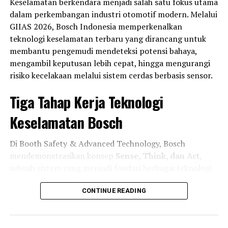
Keselamatan berkendara menjadi salah satu fokus utama
dalam perkembangan industri otomotif modern. Melalui
GIIAS 2026, Bosch Indonesia memperkenalkan
teknologi keselamatan terbaru yang dirancang untuk
membantu pengemudi mendeteksi potensi bahaya,
mengambil keputusan lebih cepat, hingga mengurangi
risiko kecelakaan melalui sistem cerdas berbasis sensor.
Tiga Tahap Kerja Teknologi
Keselamatan Bosch
Di Booth Safety & Advanced Technology, Bosch
mendemonstrasikan konsep
Sense, Think, dan Act
,
sebuah sistem yang menjadi fondasi berbagai teknologi
keselamatan aktif (Active Safety) pada kendaraan
modern.
CONTINUE READING
Tahap pertama adalah
Sense
, di mana kendaraan
memanfaatkan kombinasi
Multi-Purpose Camera
,