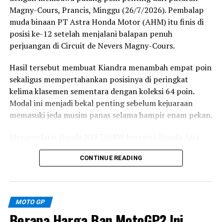
Karakter tersebut membuat Silverstone membutuhkan
Magny-Cours, Prancis, Minggu (26/7/2026). Pembalap
presisi tinggi dalam menentukan racing line dan
muda binaan PT Astra Honda Motor (AHM) itu finis di
menjaga momentum. Bagi Kiattisak, tantangannya
posisi ke-12 setelah menjalani balapan penuh
semakin besar karena ia harus beradaptasi dengan
perjuangan di Circuit de Nevers Magny-Cours.
motor Honda NSF250RW, lingkungan tim baru,
Hasil tersebut membuat Kiandra menambah empat poin
sekaligus atmosfer Kejuaraan Dunia Moto3 dalam waktu
sekaligus mempertahankan posisinya di peringkat
singkat.
kelima klasemen sementara dengan koleksi 64 poin.
Kiattisak mengaku tidak ingin memasang target
Modal ini menjadi bekal penting sebelum kejuaraan
berlebihan pada debutnya. Fokus utamanya adalah
memasuki jeda musim panas selama hampir enam pekan.
memahami karakter motor dan bekerja secara bertahap
Mengendarai Honda NSF250RW bersama Honda Asia-
di setiap sesi.
Dream Racing Team, Kiandra memulai balapan dari grid
CONTINUE READING
ke-12. Namun, start yang kurang sempurna membuat
“Ekspektasi saya adalah
motornya mengalami wheelie sehingga kehilangan
berkembang selangkah
banyak posisi dan tercecer hingga urutan ke-18 pada lap
demi selangkah di setiap
pertama.
MOTO GP
sesi, belajar sebanyak
Berapa Harga Ban MotoGP? Ini
Meski menghadapi situasi sulit, pembalap asal Sleman,