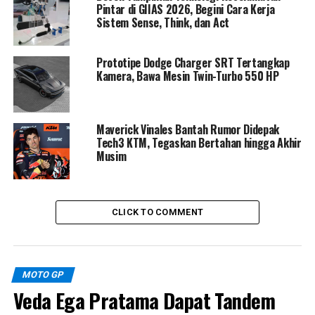
Pintar di GIIAS 2026, Begini Cara Kerja
Sistem Sense, Think, dan Act
Prototipe Dodge Charger SRT Tertangkap
Kamera, Bawa Mesin Twin-Turbo 550 HP
Maverick Vinales Bantah Rumor Didepak
Tech3 KTM, Tegaskan Bertahan hingga Akhir
Musim
Sementara itu, Aprilia telah menunjuk pebalap penguji
Lorenzo Savadori untuk menggantikan Martin
sementara, sambil menunggu pemulihan pasca
CLICK TO COMMENT
operasinya. Rivola menambahkan, “Martin dijadwalkan
keluar dari rumah sakit besok dan akan terbang ke Eropa
untuk operasi. Kabar baiknya, tes gegar otaknya negatif,
MOTO GP
jadi fokus utama kami sekarang adalah pemulihan
Veda Ega Pratama Dapat Tandem
optimal.” Tak hanya Martin, Raul Fernandez dari
Trackhouse juga mengalami patah tulang tangan kiri