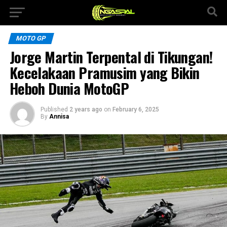
MOTO GP
Jorge Martin Terpental di Tikungan!
Kecelakaan Pramusim yang Bikin
Heboh Dunia MotoGP
Published
2 years ago
on
February 6, 2025
By
Annisa