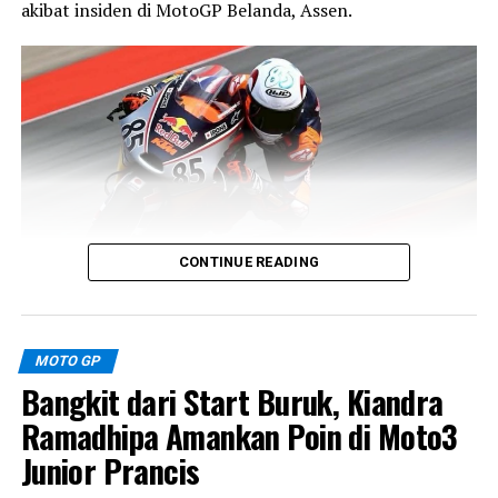
akibat insiden di MotoGP Belanda, Assen.
CONTINUE READING
Pembalap muda asal Thailand tersebut akan menjalani
debutnya di Moto3 World Championship sekaligus
MOTO GP
menjadi tandem baru bagi
Veda Ega Pratama
.
Bangkit dari Start Buruk, Kiandra
Sebelumnya, Kiattisak berkompetisi di FIM JuniorGP
World Championship dan Red Bull MotoGP Rookies Cup.
Ramadhipa Amankan Poin di Moto3
Pengalamannya di ajang balap pembinaan menjadi
Junior Prancis
modal untuk menghadapi tantangan baru di kelas Grand