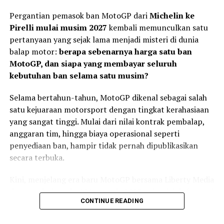
Pergantian pemasok ban MotoGP dari
Michelin ke
Pirelli mulai musim 2027
kembali memunculkan satu
Veda Bidik Performa Lebih
pertanyaan yang sejak lama menjadi misteri di dunia
Konsisten
balap motor:
berapa sebenarnya harga satu ban
MotoGP, dan siapa yang membayar seluruh
kebutuhan ban selama satu musim?
Di sisi lain, Veda memiliki target yang berbeda. Setelah
mengakhiri paruh pertama musim dengan finis
Selama bertahun-tahun, MotoGP dikenal sebagai salah
kedelapan di Jerman, pembalap #9 ingin
satu kejuaraan motorsport dengan tingkat kerahasiaan
mempertahankan tren positif sekaligus semakin
Usai balapan, Kiandra mengakui kesalahan saat start
yang sangat tinggi. Mulai dari nilai kontrak pembalap,
mendekati kelompok terdepan.
menjadi faktor utama yang memengaruhi hasil akhir.
anggaran tim, hingga biaya operasional seperti
penyediaan ban, hampir tidak pernah dipublikasikan
Veda menilai Silverstone merupakan sirkuit yang spesial
“Saya melakukan
secara terbuka.
karena karakter lintasannya yang panjang dan cepat. Ia
kesalahan saat start
bersama Honda Team Asia akan berusaha menemukan
Kini, menjelang era baru MotoGP bersama Liberty Media
sehingga motor mengalami
set-up motor terbaik sejak sesi pertama agar dapat
dan regulasi mesin 850 cc pada 2027, sejumlah informasi
tampil kompetitif hingga race day.
wheelie dan saya turun ke
CONTINUE READING
mulai terungkap.
posisi ke-18. Rombongan