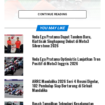
CONTINUE READING
YOU MAY LIKE
Veda Ega Pratama Dapat Tandem Baru,
Kiattisak Singhapong Debut di Moto3
CEO Aprilia, Massimo Rivola, menjelaskan bahwa data
Silverstone 2026
teknis menunjukkan tidak ada kesalahan dari sisi motor
maupun pengemudi. “Martin tidak memacu gas secara
Veda Ega Pratama Optimistis Lanjutkan Tren
agresif saat kecelakaan, sehingga insiden ini tampak
Positif di Moto3 Inggris 2026
murni karena faktor eksternal,” ujar Rivola. Ia juga
menyoroti penggunaan ban medium yang asimetris;
kecelakaan terjadi di kedua sisi, menandakan bahwa
ARRC Mandalika 2026 Seri 4 Resmi Digelar,
karakteristik ban mungkin belum optimal untuk kondisi
102 Pembalap Siap Bertarung di Sirkuit
ekstrem tersebut.
Mandalika
Bosch Tampilkan Teknologi Keselamatan