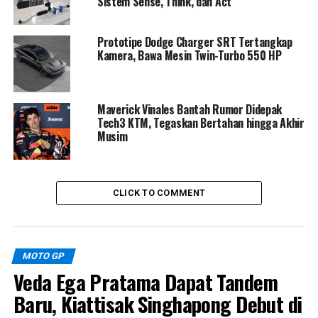
Sistem Sense, Think, dan Act
akan kembali mengandalkan Lorenzo Savadori sebagai
pengganti. Keputusan soal jadwal kepulangan Martin ke
Prototipe Dodge Charger SRT Tertangkap
lintasan akan terus dievaluasi dari minggu ke minggu,
Kamera, Bawa Mesin Twin-Turbo 550 HP
dengan mempertimbangkan kesehatan jangka
panjangnya sebagai pembalap utama Aprilia.
Maverick Vinales Bantah Rumor Didepak
Tech3 KTM, Tegaskan Bertahan hingga Akhir
Musim
CLICK TO COMMENT
MOTO GP
Veda Ega Pratama Dapat Tandem
Baru, Kiattisak Singhapong Debut di
RELATED TOPICS:
MEDIA OTOMOTIF INDONESIA
MOTO GP