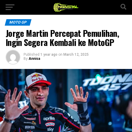
MOTO GP
Jorge Martin Percepat Pemulihan,
Ingin Segera Kembali ke MotoGP
Published
1 year ago
on
March 12, 2025
By
Annisa