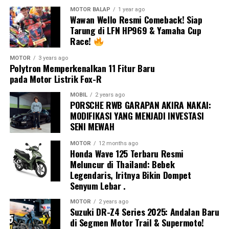
berkembang, tampil
jauh untuk dikejar,
MOTOR BALAP
1 year ago
kompetitif sepanjang akhir
Wawan Wello Resmi Comeback! Siap
sehingga saya memutuskan
Tarung di LFN HP969 & Yamaha Cup
pekan, dan bertarung lebih
Race!
bertarung di grup kedua
dekat di barisan depan.”
demi mengamankan poin.”
MOTOR
3 years ago
Polytron Memperkenalkan 11 Fitur Baru
pada Motor Listrik Fox-R
Team Manager Honda Team Asia, Hiroshi Aoyama, juga
berharap Veda mampu melanjutkan progresnya.
Ia juga menegaskan akan memanfaatkan jeda musim
MOBIL
2 years ago
PORSCHE RWB GARAPAN AKIRA NAKAI:
Sementara bagi Kiattisak, seri Silverstone menjadi
panas untuk meningkatkan performa sebelum seri
MODIFIKASI YANG MENJADI INVESTASI
kesempatan penting untuk mengumpulkan pengalaman
berikutnya.
SENI MEWAH
di panggung balap dunia.
Era Baru MotoGP: Michelin
“Ini bukan akhir pekan
MOTOR
12 months ago
Honda Wave 125 Terbaru Resmi
Dengan absennya Zen Mitani dan hadirnya Kiattisak
Digantikan Pirelli
terbaik, tapi banyak
Meluncur di Thailand: Bebek
Singhapong, perhatian publik Indonesia tentu akan
Legendaris, Iritnya Bikin Dompet
pelajaran yang kami dapat.
tertuju pada garasi Honda Team Asia.
Akankah Veda
MotoGP pertama kali menerapkan sistem
single tyre
Senyum Lebar .
kembali mencetak hasil positif, sementara Kiattisak
Saya akan memanfaatkan
supplier
pada musim 2009 ketika Bridgestone dipercaya
mampu memberikan kejutan dalam debutnya di
MOTOR
2 years ago
menjadi pemasok tunggal ban balap.
Suzuki DR-Z4 Series 2025: Andalan Baru
jeda musim panas untuk
Moto3?
di Segmen Motor Trail & Supermoto!