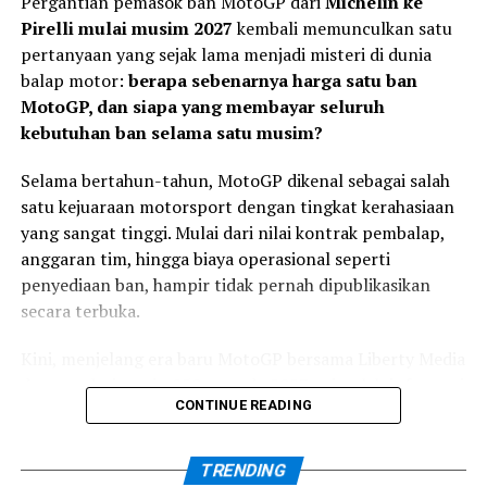
Pergantian pemasok ban MotoGP dari
Michelin ke
Pirelli mulai musim 2027
kembali memunculkan satu
Veda Bidik Performa Lebih
pertanyaan yang sejak lama menjadi misteri di dunia
Konsisten
balap motor:
berapa sebenarnya harga satu ban
MotoGP, dan siapa yang membayar seluruh
kebutuhan ban selama satu musim?
Di sisi lain, Veda memiliki target yang berbeda. Setelah
mengakhiri paruh pertama musim dengan finis
Selama bertahun-tahun, MotoGP dikenal sebagai salah
kedelapan di Jerman, pembalap #9 ingin
satu kejuaraan motorsport dengan tingkat kerahasiaan
mempertahankan tren positif sekaligus semakin
Usai balapan, Kiandra mengakui kesalahan saat start
yang sangat tinggi. Mulai dari nilai kontrak pembalap,
mendekati kelompok terdepan.
menjadi faktor utama yang memengaruhi hasil akhir.
anggaran tim, hingga biaya operasional seperti
penyediaan ban, hampir tidak pernah dipublikasikan
Veda menilai Silverstone merupakan sirkuit yang spesial
“Saya melakukan
secara terbuka.
karena karakter lintasannya yang panjang dan cepat. Ia
kesalahan saat start
bersama Honda Team Asia akan berusaha menemukan
Kini, menjelang era baru MotoGP bersama Liberty Media
sehingga motor mengalami
set-up motor terbaik sejak sesi pertama agar dapat
dan regulasi mesin 850 cc pada 2027, sejumlah informasi
tampil kompetitif hingga race day.
wheelie dan saya turun ke
CONTINUE READING
mulai terungkap.
posisi ke-18. Rombongan
“Target saya adalah terus
terdepan sudah terlalu
TRENDING