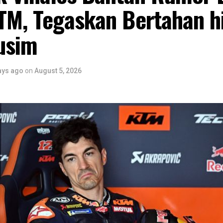
TM, Tegaskan Bertahan h
usim
ays ago
on
August 5, 2026