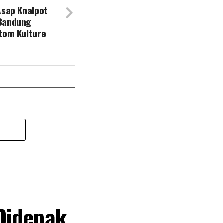
Asap Knalpot
 Bandung
tom Kulture
Didepak