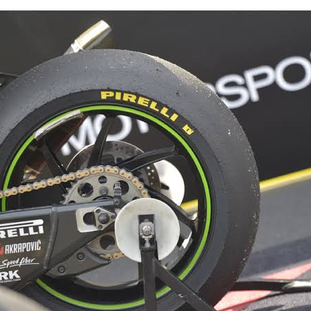
usim,” ujar Vinales.
aro Hanya Jadi Pengganti Sementara
les di seri berikutnya memang membuat Pol Espargaro 
empatan turun bersama Tech3 KTM.