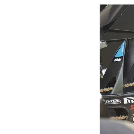
hingga akhir m
Pol Esparg
Absennya Vina
mendapat kes