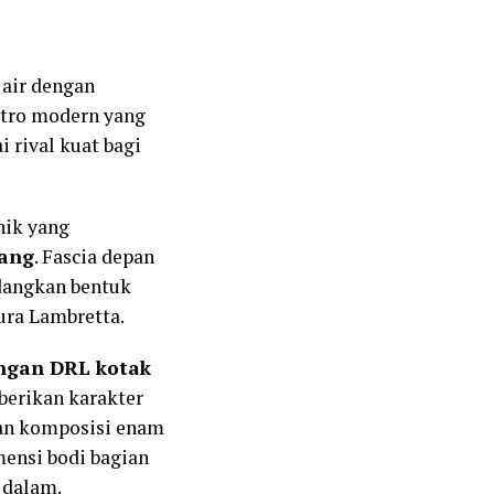
 air dengan
etro modern yang
i rival kuat bagi
nik yang
pang
. Fascia depan
dangkan bentuk
ura Lambretta.
ngan DRL kotak
berikan karakter
gan komposisi enam
mensi bodi bagian
 dalam.