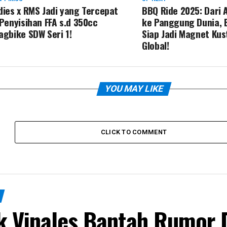
dies x RMS Jadi yang Tercepat
BBQ Ride 2025: Dari 
 Penyisihan FFA s.d 350cc
ke Panggung Dunia,
agbike SDW Seri 1!
Siap Jadi Magnet Kus
Global!
YOU MAY LIKE
CLICK TO COMMENT
k Vinales Bantah Rumor 