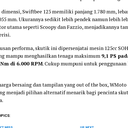
i dimensi, Swiftbee 125 memiliki panjang 1.780 mm, leb
.055 mm. Ukurannya sedikit lebih pendek namun lebih le
or utama seperti Scoopy dan Fazzio, menjadikannya t
risi.
usan performa, skutik ini dipersenjatai mesin 125cc SO
ang mampu menghasilkan tenaga maksimum
9,1 PS pa
 Nm di 6.000 RPM
. Cukup mumpuni untuk penggunaan h
arga bersaing dan tampilan yang out of the box, WMoto 
ng menjadi pilihan alternatif menarik bagi pencinta sku
a.
OPICS:
'T MISS
UP NEXT