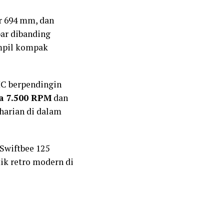
ar 694 mm, dan
bar dibanding
ampil kompak
HC berpendingin
da 7.500 RPM
dan
arian di dalam
Swiftbee 125
tik retro modern di