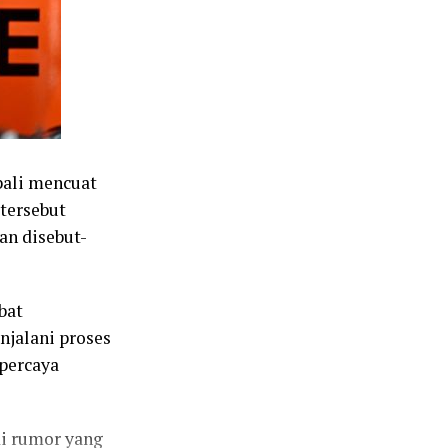
ali mencuat
tersebut
an disebut-
bat
jalani proses
ipercaya
i rumor yang