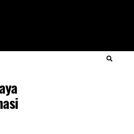
gaya
nasi