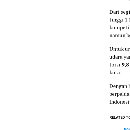
Dari seg
tinggi 1
kompetit
namun be
Untuk ur
udara y
torsi
9,8
kota.
Dengan h
berpelua
Indonesi
RELATED T
DON