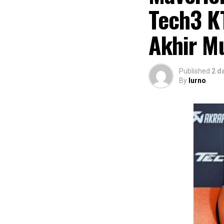
Tech3 K
Akhir M
Published
2 d
By
lurno