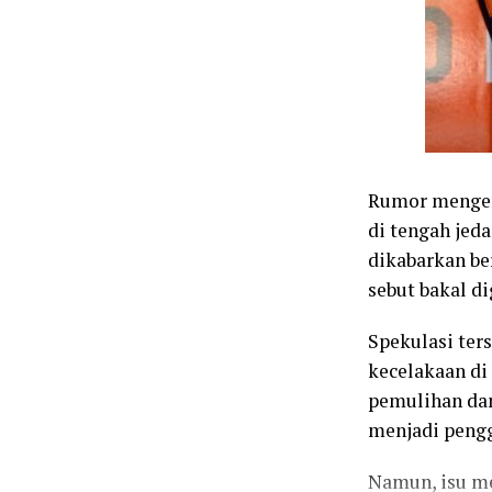
Rumor menge
di tengah jed
dikabarkan be
sebut bakal di
Spekulasi ter
kecelakaan di
pemulihan dan
menjadi pengg
Namun, isu m