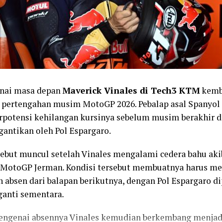
nai masa depan
Maverick Vinales di Tech3 KTM
kemb
a pertengahan musim MotoGP 2026. Pebalap asal Spanyol 
rpotensi kehilangan kursinya sebelum musim berakhir d
gantikan oleh Pol Espargaro.
sebut muncul setelah Vinales mengalami cedera bahu aki
 MotoGP Jerman. Kondisi tersebut membuatnya harus men
 absen dari balapan berikutnya, dengan Pol Espargaro d
anti sementara.
engenai absennya Vinales kemudian berkembang menjad