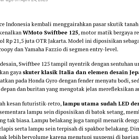
e Indonesia kembali menggairahkan pasar skutik tanah
kenalkan
WMoto Swiftbee 125
, motor matik bergaya r
ol Rp 21,5 juta OTR Jakarta. Model ini diposisikan sebaga
oopy dan Yamaha Fazzio di segmen entry-level.
i desain, Swiftbee 125 tampil nyentrik dengan sentuhan u
kan gaya
skuter klasik Italia dan elemen desain Je
tkan pada Honda Gyro dengan fender menyatu bodi, se
 depan dan buritan yang mengotak jelas merefleksikan a
 kesan futuristik-retro,
lampu utama sudah LED de
 sementara lampu sein diposisikan di batok setang, mem
ang tak biasa. Lampu belakang juga tampil menarik den
rlapis serta lampu sein terpisah di spakbor belakang. Di
pak lebih bervolume karena menutupi suspensi di bagian