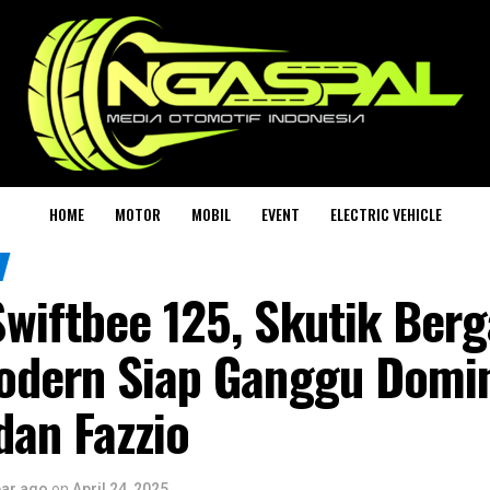
HOME
MOTOR
MOBIL
EVENT
ELECTRIC VEHICLE
wiftbee 125, Skutik Ber
odern Siap Ganggu Domi
dan Fazzio
ear ago
on
April 24, 2025