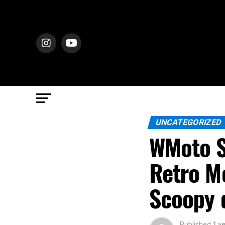
UNCATEGORIZED
WMoto S
Retro M
Scoopy 
Published
1 y