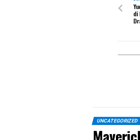
Yu
di
Dr
UNCATEGORIZED
Maveric