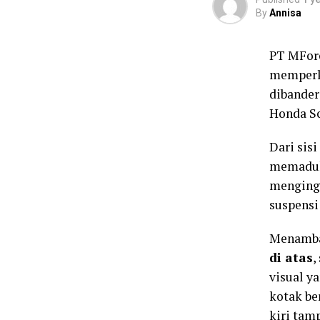
By
Annisa
PT MForc
memper
dibander
Honda Sc
Dari sis
memadu
menginga
suspensi
Menambah
di atas
,
visual y
kotak be
kiri tam