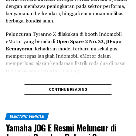
dengan membawa peningkatan pada sektor performa,
kenyamanan berkendara, hingga kemampuan melibas
berbagai kondisi jalan.
Peluncuran Tyranno X dilakukan di booth Indomobil
eMotor yang berada di
Open Space 2 No. 33, JIExpo
Kemayoran
. Kehadiran model terbaru ini sekaligus
mempertegas langkah Indomobil eMotor dalam
memperluas jajaran kendaraan listrik roda dua di pasar
Indonesia yang terus berkembang.
Lebih Siap untuk Mobilitas Harian
CONTINUE READING
dan Petualangan Ringan
Berbeda dari pendahulunya yang lebih berorientasi pada
ELECTRIC VEHICLE
penggunaan perkotaan, Tyranno X dikembangkan
Yamaha JOG E Resmi Meluncur di
sebagai motor listrik serbaguna yang mampu
mendukung mobilitas harian sekaligus aktivitas luar