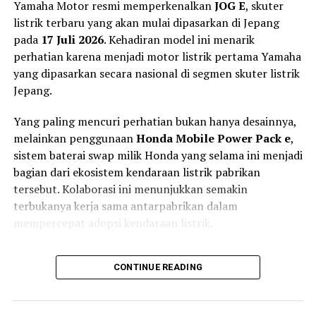
Yamaha Motor resmi memperkenalkan
JOG E
, skuter
listrik terbaru yang akan mulai dipasarkan di Jepang
pada
17 Juli 2026
. Kehadiran model ini menarik
perhatian karena menjadi motor listrik pertama Yamaha
yang dipasarkan secara nasional di segmen skuter listrik
Jepang.
Yang paling mencuri perhatian bukan hanya desainnya,
melainkan penggunaan
Honda Mobile Power Pack e
,
sistem baterai swap milik Honda yang selama ini menjadi
bagian dari ekosistem kendaraan listrik pabrikan
Torsi Instan 180 Nm dan Jarak
tersebut. Kolaborasi ini menunjukkan semakin
terbukanya kerja sama antarpabrikan dalam
Tempuh 160 Km
mempercepat adopsi kendaraan listrik.
Di sektor penggerak, Tyranno X dibekali motor listrik
Sebelumnya, Yamaha JOG E telah dipasarkan secara
berkekuatan
3 kW
dengan torsi maksimum mencapai
CONTINUE READING
terbatas di wilayah
Tokyo
dan
Osaka
sejak Desember
180 Nm
.
2025. Kini, Yamaha memperluas pemasarannya ke
seluruh Jepang sebagai bagian dari strategi elektrifikasi