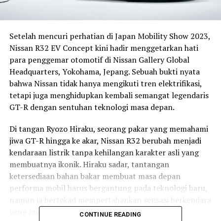
Setelah mencuri perhatian di Japan Mobility Show 2023,
Nissan R32 EV Concept kini hadir menggetarkan hati
para penggemar otomotif di Nissan Gallery Global
Headquarters, Yokohama, Jepang. Sebuah bukti nyata
bahwa Nissan tidak hanya mengikuti tren elektrifikasi,
tetapi juga menghidupkan kembali semangat legendaris
GT-R dengan sentuhan teknologi masa depan.
Di tangan Ryozo Hiraku, seorang pakar yang memahami
jiwa GT-R hingga ke akar, Nissan R32 berubah menjadi
kendaraan listrik tanpa kehilangan karakter asli yang
membuatnya ikonik. Hiraku sadar, tantangan
ketersediaan bahan bakar membuat masa depan
performa mobil harus bergantung pada teknologi baru,
namun ia bertekad mempertahankan sensasi berkendara
yang membara dan penuh emosi.
CONTINUE READING