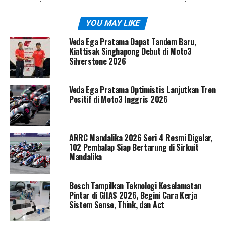
YOU MAY LIKE
Veda Ega Pratama Dapat Tandem Baru,
Kiattisak Singhapong Debut di Moto3
Silverstone 2026
Veda Ega Pratama Optimistis Lanjutkan Tren
Positif di Moto3 Inggris 2026
Secara visual, R32 EV nyaris tak bisa dibedakan dari versi
ARRC Mandalika 2026 Seri 4 Resmi Digelar,
klasik dengan mesin RB26DETT twin-turbo yang
102 Pembalap Siap Bertarung di Sirkuit
legendaris. Warna Gun Grey tetap menghiasi bodi
Mandalika
dengan dimensi panjang 4.545 mm, lebar 1.755 mm, dan
tinggi 1.340 mm yang ikonik. Namun, bobotnya
Bosch Tampilkan Teknologi Keselamatan
bertambah signifikan dari 1.430 kg menjadi 1.797 kg
Pintar di GIIAS 2026, Begini Cara Kerja
karena baterai dan perangkat listrik yang terpasang—
Sistem Sense, Think, dan Act
sebuah kompromi teknologi demi masa depan.