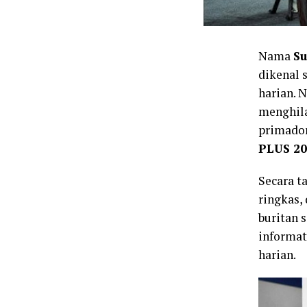
Nama
Su
dikenal 
harian. 
menghila
primado
PLUS 20
Secara t
ringkas,
buritan 
informat
harian.