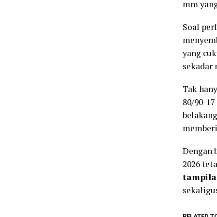
mm yang 
Soal per
menyembu
yang cuk
sekadar 
Tak hany
80/90-17
belakang
memberi 
Dengan 
2026 tet
tampila
sekaligu
RELATED T