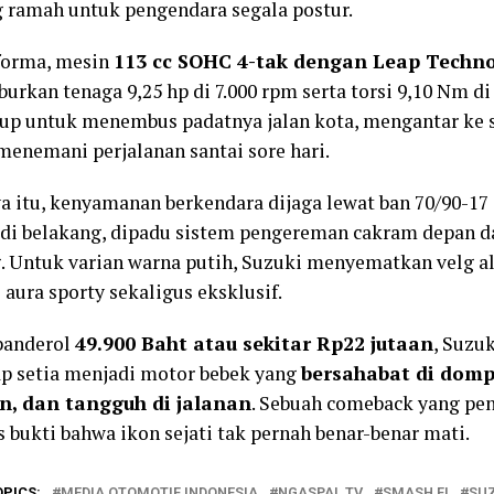
ramah untuk pengendara segala postur.
forma, mesin
113 cc SOHC 4-tak dengan Leap Techn
rkan tenaga 9,25 hp di 7.000 rpm serta torsi 9,10 Nm di
up untuk menembus padatnya jalan kota, mengantar ke s
menemani perjalanan santai sore hari.
a itu, kenyamanan berkendara dijaga lewat ban 70/90-17
 di belakang, dipadu sistem pengereman cakram depan d
. Untuk varian warna putih, Suzuki menyematkan velg a
aura sporty sekaligus eksklusif.
banderol
49.900 Baht atau sekitar Rp22 jutaan
, Suzu
ap setia menjadi motor bebek yang
bersahabat di domp
n, dan tangguh di jalanan
. Sebuah comeback yang pen
s bukti bahwa ikon sejati tak pernah benar-benar mati.
OPICS:
MEDIA OTOMOTIF INDONESIA
NGASPAL TV
SMASH FI
SUZ