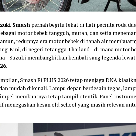
zuki Smash
pernah begitu lekat di hati pecinta roda du
sebagai motor bebek tangguh, murah, dan setia meneman
Namun, redupnya era motor bebek di tanah air membuatn
ng. Kini, di negeri tetangga Thailand—di mana motor be
na—Suzuki membangkitkan kembali sang legenda lewa
26
.
ampilan, Smash Fi PLUS 2026 tetap menjaga DNA klasikn
 dan mudah dikenali. Lampu depan berdesain tegas, lampu
simpel membuatnya tetap tampil otentik. Panel instrum
if menegaskan kesan old school yang masih relevan unt