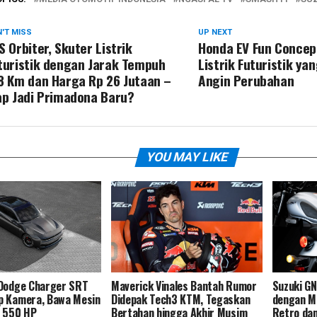
'T MISS
UP NEXT
S Orbiter, Skuter Listrik
Honda EV Fun Concep
turistik dengan Jarak Tempuh
Listrik Futuristik yan
8 Km dan Harga Rp 26 Jutaan –
Angin Perubahan
ap Jadi Primadona Baru?
YOU MAY LIKE
 Dodge Charger SRT
Maverick Vinales Bantah Rumor
Suzuki G
p Kamera, Bawa Mesin
Didepak Tech3 KTM, Tegaskan
dengan Me
o 550 HP
Bertahan hingga Akhir Musim
Retro dan