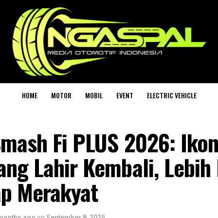
HOME
MOTOR
MOBIL
EVENT
ELECTRIC VEHICLE
Smash Fi PLUS 2026: Iko
ang Lahir Kembali, Lebih
ap Merakyat
months ago
on
September 8, 2025