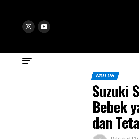
MOTOR
Suzuki 
Bebek y
dan Tet
Published
11 