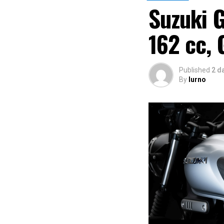
Suzuki 
162 cc, 
Published
2 d
By
lurno