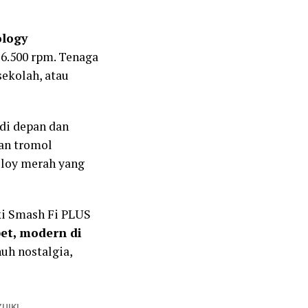
ology
 6.500 rpm. Tenaga
ekolah, atau
 di depan dan
an tromol
lloy merah yang
ki Smash Fi PLUS
et, modern di
uh nostalgia,
UIKI