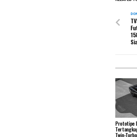
DON
TV
Fu
15
Si
Prototipe
Tertangka
Twin-Turb