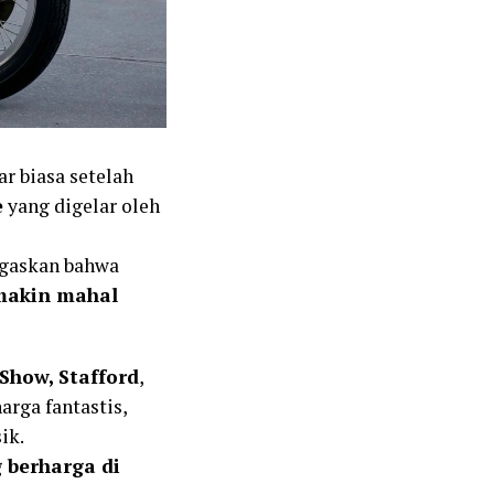
r biasa setelah
e
yang digelar oleh
negaskan bahwa
emakin mahal
Show, Stafford
,
arga fantastis,
ik.
 berharga di