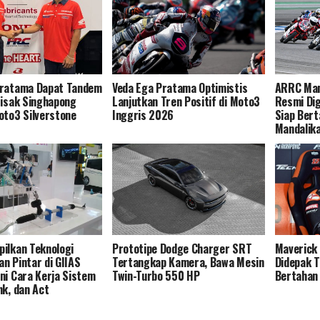
Pratama Dapat Tandem
Veda Ega Pratama Optimistis
ARRC Man
tisak Singhapong
Lanjutkan Tren Positif di Moto3
Resmi Dig
oto3 Silverstone
Inggris 2026
Siap Bert
Mandalik
ilkan Teknologi
Prototipe Dodge Charger SRT
Maverick
n Pintar di GIIAS
Tertangkap Kamera, Bawa Mesin
Didepak 
ni Cara Kerja Sistem
Twin-Turbo 550 HP
Bertahan
nk, dan Act