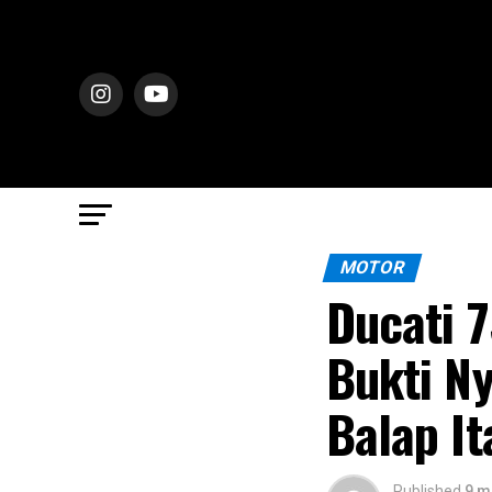
MOTOR
Ducati 7
Bukti N
Balap It
Published
9 m