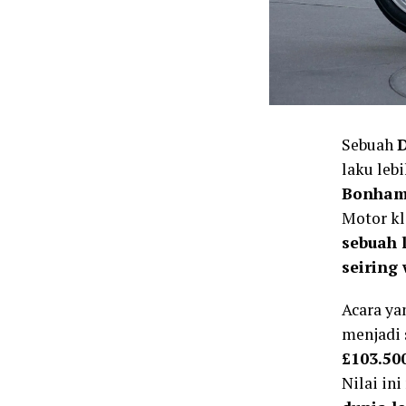
Sebuah
D
laku leb
Bonha
Motor kl
sebuah 
seiring
Acara ya
menjadi 
£103.50
Nilai in