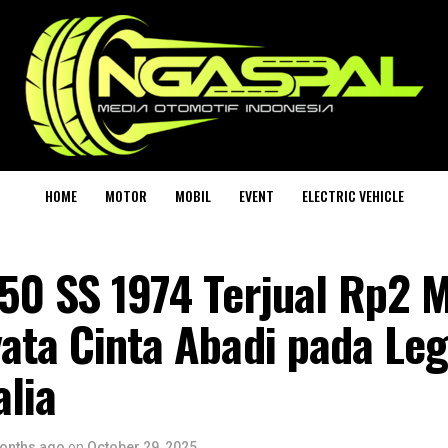
HOME
MOTOR
MOBIL
EVENT
ELECTRIC VEHICLE
50 SS 1974 Terjual Rp2 
yata Cinta Abadi pada Le
alia
onths ago
on
October 29, 2025