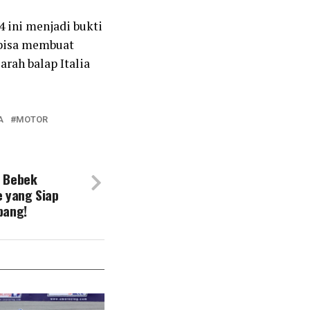
4 ini menjadi bukti
bisa membuat
rah balap Italia
A
MOTOR
, Bebek
e yang Siap
pang!