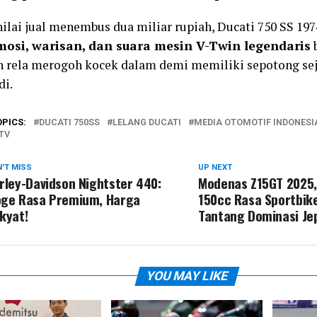
ilai jual menembus dua miliar rupiah, Ducati 750 SS 197
mosi, warisan, dan suara mesin V-Twin legendaris
n rela merogoh kocek dalam demi memiliki sepotong seja
di.
OPICS:
DUCATI 750SS
LELANG DUCATI
MEDIA OTOMOTIF INDONESI
TV
'T MISS
UP NEXT
rley-Davidson Nightster 440:
Modenas Z15GT 2025
ge Rasa Premium, Harga
150cc Rasa Sportbik
kyat!
Tantang Dominasi Je
YOU MAY LIKE