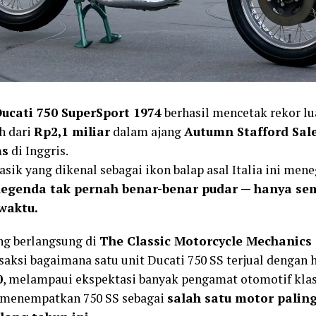
ucati 750 SuperSport 1974
berhasil mencetak rekor lua
ih dari
Rp2,1 miliar
dalam ajang
Autumn Stafford Sal
ms
di Inggris.
asik yang dikenal sebagai ikon balap asal Italia ini me
legenda tak pernah benar-benar pudar — hanya s
 waktu.
ng berlangsung di
The Classic Motorcycle Mechanics 
saksi bagaimana satu unit Ducati 750 SS terjual dengan h
0
, melampaui ekspektasi banyak pengamat otomotif klas
i menempatkan 750 SS sebagai
salah satu motor paling