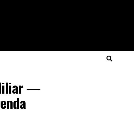
Miliar —
genda