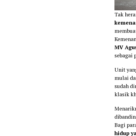
Tak hera
kemenan
membuat
Kemenang
MV Agus
sebagai 
Unit yan
mulai da
sudah di
klasik kh
Menarikn
dibandin
Bagi par
hidup y