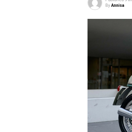
By
Annisa