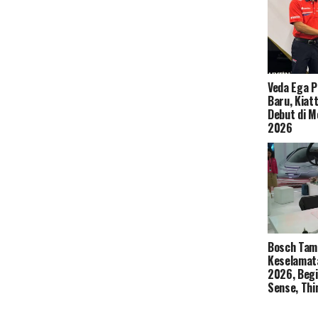
Veda Ega 
Baru, Kiat
Debut di M
2026
Bosch Tamp
Keselamata
2026, Begi
Sense, Thi