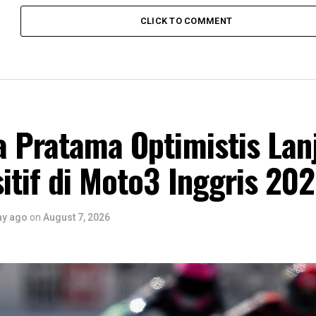
CLICK TO COMMENT
a Pratama Optimistis Lan
itif di Moto3 Inggris 20
ay ago
on
August 7, 2026