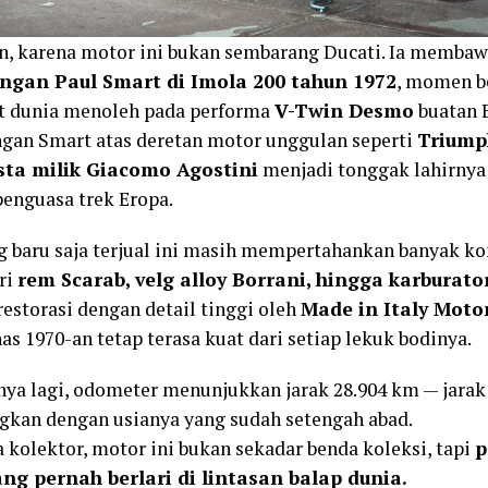
n, karena motor ini bukan sembarang Ducati. Ia memba
gan Paul Smart di Imola 200 tahun 1972
, momen b
 dunia menoleh pada performa
V-Twin Desmo
buatan 
an Smart atas deretan motor unggulan seperti
Triump
ta milik Giacomo Agostini
menjadi tonggak lahirnya 
penguasa trek Eropa.
g baru saja terjual ini masih mempertahankan banyak ko
ri
rem Scarab, velg alloy Borrani, hingga karburato
restorasi dengan detail tinggi oleh
Made in Italy Moto
as 1970-an tetap terasa kuat dari setiap lekuk bodinya.
ya lagi, odometer menunjukkan jarak 28.904 km — jarak 
gkan dengan usianya yang sudah setengah abad.
a kolektor, motor ini bukan sekadar benda koleksi, tapi
p
ang pernah berlari di lintasan balap dunia.