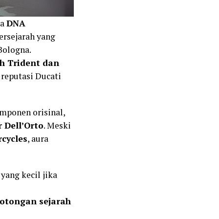
wa
DNA
ersejarah yang
Bologna.
h Trident dan
reputasi Ducati
mponen orisinal,
r Dell’Orto
. Meski
rcycles
, aura
yang kecil jika
otongan sejarah