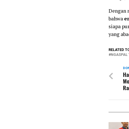
Dengan n
bahwa
e
siapa pu
yang aba
RELATED T
NGASPAL 
DON
Ha
Mo
Ra