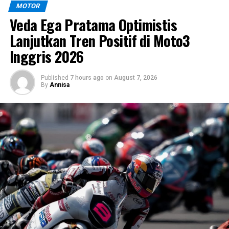
MOTOR
Veda Ega Pratama Optimistis
Lanjutkan Tren Positif di Moto3
Inggris 2026
Published
7 hours ago
on
August 7, 2026
By
Annisa
Mesin Bertenaga, Karakter yang
Dewasa
Di balik tubuh elegannya, tersimpan mesin
2 silinder
sejajar 562cc DOHC Euro 5+
, menghasilkan tenaga
47,6 PS di 7.500 rpm
dan torsi
55 Nm di 5.250 rpm
.
Tenaga yang halus tapi responsif ini disalurkan melalui