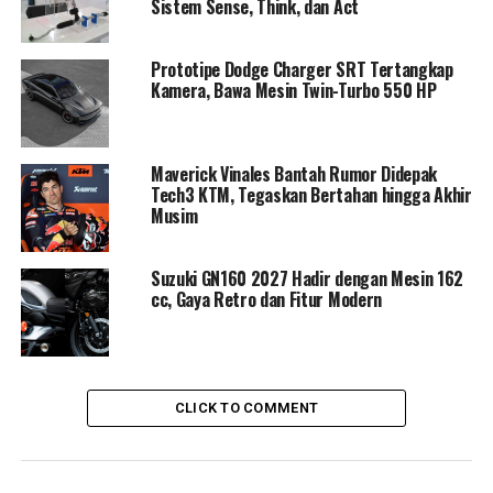
Sistem Sense, Think, dan Act
Desain yang Berbicara tentang
Prototipe Dodge Charger SRT Tertangkap
Warisan dan Masa Depan
Kamera, Bawa Mesin Twin-Turbo 550 HP
TMAX Black Max bukan hanya tentang tampilan, tapi
tentang
cerita 25 tahun inovasi Yamaha
.
Maverick Vinales Bantah Rumor Didepak
Setiap lekukan bodinya mencerminkan DNA agresif khas
Tech3 KTM, Tegaskan Bertahan hingga Akhir
TMAX, sementara emblem
“25th Anniversary”
dan
Musim
logo
“Black Max”
menjadi penanda eksistensi yang tak
lekang oleh waktu.
Suzuki GN160 2027 Hadir dengan Mesin 162
cc, Gaya Retro dan Fitur Modern
Duduk di atas joknya, pengendara langsung merasakan
sensasi premium berkat
fitur canggih
seperti
Smart
Key System
,
layar TFT 7 inci
yang terkoneksi dengan
aplikasi MyRide
, hingga
Cruise Control dan
CLICK TO COMMENT
Cornering ABS
yang menjadikan perjalanan panjang
terasa effortless namun penuh kendali.