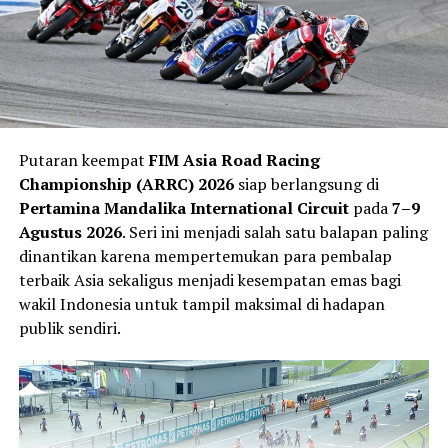
simbol:
bahwa
gaya dan performa bisa bersatu dalam satu
tarikan gas.
RELATED TOPICS:
MEDIA OTOMOTIF INDONESIA
MOTOR
NGASPAL TV
UP NEXT
Putaran keempat
FIM Asia Road Racing
Yamaha EC-06 Resmi Meluncur: Skutik Listrik Stylish
Championship (ARRC) 2026
siap berlangsung di
dengan Jarak Tempuh 160 Km, Siap Jadi Primadona Baru
Pertamina Mandalika International Circuit
pada
7–9
Harian!
Agustus 2026
. Seri ini menjadi salah satu balapan paling
DON'T MISS
dinantikan karena mempertemukan para pembalap
Veda mengaku jeda musim dimanfaatkannya untuk
Yamaha Aerox E Resmi Hadir di India — Awal Era Baru
terbaik Asia sekaligus menjadi kesempatan emas bagi
memulihkan kondisi fisik sekaligus mempersiapkan diri
Skuter Listrik Berjiwa Balap!
wakil Indonesia untuk tampil maksimal di hadapan
menghadapi paruh kedua musim. Ia merasa hasil positif
publik sendiri.
di Sachsenring memberikan tambahan kepercayaan diri
untuk terus berkembang.
“Balapan terakhir di Jerman memberi saya lebih banyak
kepercayaan diri karena kami kembali menunjukkan
kecepatan yang bagus dan mencetak poin penting.