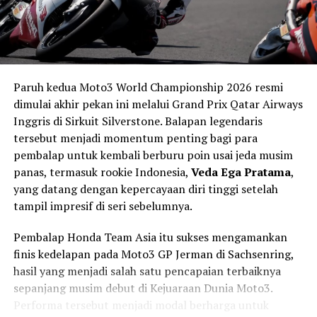
transmisi
V-Belt otomatis
, memberikan sensasi
berkendara yang natural—
tanpa hentakan, tapi penuh
tenaga.
Kombinasi suspensi depan
Upside Down 120 mm
dan
Paruh kedua Moto3 World Championship 2026 resmi
swing arm link 117 mm
di belakang memastikan
dimulai akhir pekan ini melalui Grand Prix Qatar Airways
kestabilan maksimal di setiap tikungan. Ditambah sistem
Inggris di Sirkuit Silverstone. Balapan legendaris
pengereman ganda berdiameter besar,
Yamaha
tersebut menjadi momentum penting bagi para
menjanjikan rasa aman tanpa kompromi.
pembalap untuk kembali berburu poin usai jeda musim
panas, termasuk rookie Indonesia,
Veda Ega Pratama
,
Big Scooter Premium yang
yang datang dengan kepercayaan diri tinggi setelah
tampil impresif di seri sebelumnya.
Menyentuh Emosi
Pembalap Honda Team Asia itu sukses mengamankan
Dengan bobot
218 kg
dan tangki
15 liter
, TMAX Black
finis kedelapan pada Moto3 GP Jerman di Sachsenring,
Max Edition terasa matang dan siap menempuh jarak
hasil yang menjadi salah satu pencapaian terbaiknya
jauh. Setiap elemen di motor ini terasa “dibangun
sepanjang musim debut di Kejuaraan Dunia Moto3.
dengan perasaan”—untuk mereka yang tidak hanya
Performa tersebut menjadi modal berharga untuk
mencari kendaraan, tapi
mencari pengalaman
.