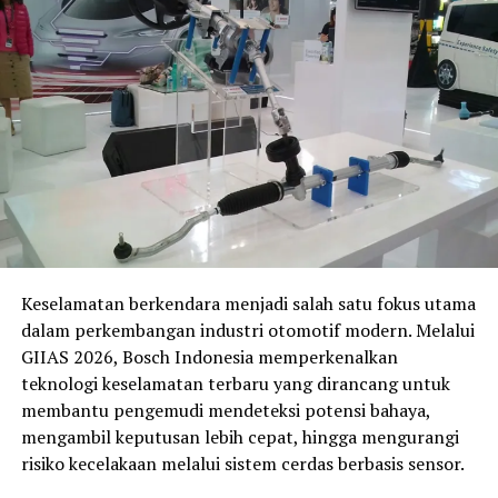
Terbaik di Berbagai Kelas
Pada kelas
UB150
, Indonesia diperkuat sejumlah nama
berpengalaman seperti
Rendi Odding, Gupita Kresna
Wardhana, Fadli Rigani
, hingga
Aqshal Ilham
Safatulah
. Sementara di kelas
TVS Asia
, terdapat
Savion Sabu
dan
Fadhil Algasani
yang siap bersaing
memperebutkan podium.
Persaingan di kelas
Asia Production 250 (AP250)
juga
dipastikan berlangsung sengit. Indonesia menurunkan
Keselamatan berkendara menjadi salah satu fokus utama
11 pembalap
, termasuk
Fahmi Basam, Galang Hendra
dalam perkembangan industri otomotif modern. Melalui
Pratama, Candra Hermawan
, serta
Irfan Ardiansyah
GIIAS 2026, Bosch Indonesia memperkenalkan
yang tampil melalui jalur wildcard usai tampil impresif
teknologi keselamatan terbaru yang dirancang untuk
di Mandalika Racing Series 2026. Wakil tuan rumah NTB,
membantu pengemudi mendeteksi potensi bahaya,
Aldiaz Aqsal Ismaya
, juga siap memanfaatkan
mengambil keputusan lebih cepat, hingga mengurangi
dukungan publik lokal.
risiko kecelakaan melalui sistem cerdas berbasis sensor.