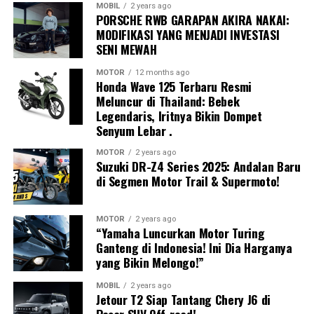
MOBIL
2 years ago
PORSCHE RWB GARAPAN AKIRA NAKAI:
Seluruh data tersebut kemudian diteruskan ke tahap
MODIFIKASI YANG MENJADI INVESTASI
Think
. Pada proses ini, sistem komputasi kendaraan
SENI MEWAH
mengolah seluruh informasi dalam hitungan milidetik
untuk menganalisis kondisi lalu lintas, memprediksi
MOTOR
12 months ago
Honda Wave 125 Terbaru Resmi
potensi tabrakan, serta menentukan tindakan paling
Meluncur di Thailand: Bebek
tepat sebelum pengemudi sempat bereaksi.
Legendaris, Iritnya Bikin Dompet
Senyum Lebar .
Jika sistem mendeteksi risiko benturan yang tinggi,
maka tahap
Act
akan bekerja melalui teknologi
MOTOR
2 years ago
Suzuki DR-Z4 Series 2025: Andalan Baru
Integrated Power Brake
. Sistem ini membantu
di Segmen Motor Trail & Supermoto!
memberikan tekanan pengereman secara otomatis
Menurutnya, tampil di kandang sendiri memang
sebagai bentuk asistensi kepada pengemudi. Teknologi
memberikan keuntungan berupa pemahaman karakter
tersebut tidak mengambil alih kendali kendaraan,
MOTOR
2 years ago
“Yamaha Luncurkan Motor Turing
lintasan, racing line, titik pengereman, hingga kondisi
melainkan membantu mengurangi kecepatan sehingga
Ganteng di Indonesia! Ini Dia Harganya
cuaca tropis yang sudah sangat dikenal oleh pembalap
dampak kecelakaan dapat diminimalkan.
yang Bikin Melongo!”
nasional.
Keselamatan Aktif Menjadi Standar
MOBIL
2 years ago
Jetour T2 Siap Tantang Chery J6 di
Namun, keuntungan tersebut tidak otomatis menjamin