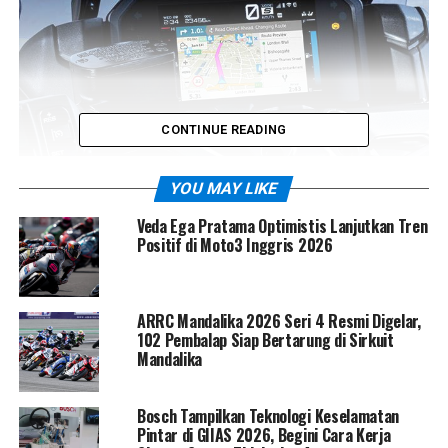
CONTINUE READING
YOU MAY LIKE
Veda Ega Pratama Optimistis Lanjutkan Tren
Positif di Moto3 Inggris 2026
Dibalut warna
black matte yang misterius
dan
sentuhan
silver halus di pelek
, edisi spesial ini
ARRC Mandalika 2026 Seri 4 Resmi Digelar,
memancarkan aura eksklusif yang sulit ditandingi. Detail
102 Pembalap Siap Bertarung di Sirkuit
seperti
jahitan merah pada jok ganda
memberi
Mandalika
sentuhan emosional: perpaduan antara
sporty, elegan,
dan berkelas
—sebuah karya yang lahir dari perpaduan
Bosch Tampilkan Teknologi Keselamatan
seni dan performa.
Pintar di GIIAS 2026, Begini Cara Kerja