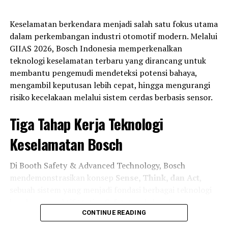
Persaingan di kelas
Asia Production 250 (AP250)
juga
dipastikan berlangsung sengit. Indonesia menurunkan
Keselamatan berkendara menjadi salah satu fokus utama
11 pembalap
, termasuk
Fahmi Basam, Galang Hendra
dalam perkembangan industri otomotif modern. Melalui
Pratama, Candra Hermawan
, serta
Irfan Ardiansyah
GIIAS 2026, Bosch Indonesia memperkenalkan
yang tampil melalui jalur wildcard usai tampil impresif
teknologi keselamatan terbaru yang dirancang untuk
di Mandalika Racing Series 2026. Wakil tuan rumah NTB,
membantu pengemudi mendeteksi potensi bahaya,
Aldiaz Aqsal Ismaya
, juga siap memanfaatkan
mengambil keputusan lebih cepat, hingga mengurangi
dukungan publik lokal.
risiko kecelakaan melalui sistem cerdas berbasis sensor.
Di kelas
Supersport 600 (SS600)
, harapan Indonesia
Tiga Tahap Kerja Teknologi
berada di pundak
Muhammad Faerozi
,
Wahyu
Nugroho
,
Herjun Atna Firdaus
,
Fadillah Arbi
Keselamatan Bosch
Aditama
, serta
Felix Putra Mulya
.
Di Booth Safety & Advanced Technology, Bosch
Sementara itu, kelas premier
Asia Superbike 1000
mendemonstrasikan konsep
Sense, Think, dan Act
,
(ASB1000)
hanya diwakili oleh
Muhammad Adenanta
sebuah sistem yang menjadi fondasi berbagai teknologi
Putra
dari Astra Honda Racing Team. Sedangkan
Andi
keselamatan aktif (Active Safety) pada kendaraan
Farid Izdihar
dipastikan absen karena masih menjalani
modern.
CONTINUE READING
proses pemulihan cedera.