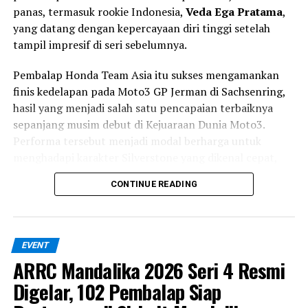
panas, termasuk rookie Indonesia,
Veda Ega Pratama
,
yang datang dengan kepercayaan diri tinggi setelah
tampil impresif di seri sebelumnya.
Pembalap Honda Team Asia itu sukses mengamankan
finis kedelapan pada Moto3 GP Jerman di Sachsenring,
hasil yang menjadi salah satu pencapaian terbaiknya
sepanjang musim debut di Kejuaraan Dunia Moto3.
Performa tersebut menjadi modal berharga untuk
menghadapi karakter Silverstone yang dikenal cepat,
mengalir (flowing), dan memiliki cuaca yang sulit
CONTINUE READING
diprediksi.
Selain Veda, Honda Team Asia juga menghadirkan
pembalap Thailand
Kiattisak Singhapong
yang
EVENT
menjalani debut di Moto3 World Championship
ARRC Mandalika 2026 Seri 4 Resmi
menggantikan Zen Mitani yang masih menjalani
Digelar, 102 Pembalap Siap
pemulihan cedera tangan. Kiattisak sendiri merupakan
pembalap binaan Honda yang saat ini berkompetisi di