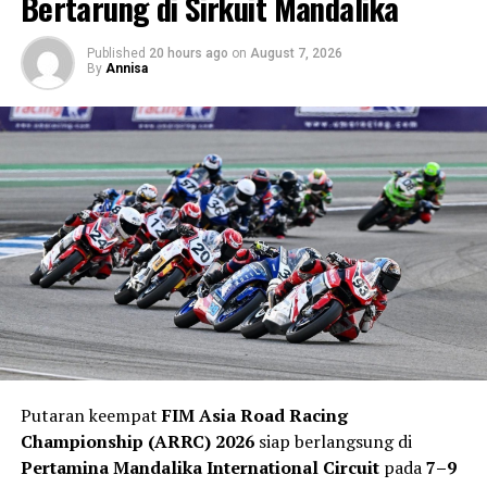
Bertarung di Sirkuit Mandalika
FIM JuniorGP World Championship serta Red Bull
MotoGP Rookies Cup.
Published
20 hours ago
on
August 7, 2026
By
Annisa
Silverstone menjadi salah satu sirkuit paling ikonik
dalam kalender MotoGP dengan sejarah lebih dari tujuh
dekade. Kombinasi tikungan berkecepatan tinggi,
lintasan panjang, serta perubahan cuaca yang cepat
membuat sirkuit ini menjadi tantangan besar bagi
seluruh pembalap dan tim.
Putaran keempat
FIM Asia Road Racing
Championship (ARRC) 2026
siap berlangsung di
Pertamina Mandalika International Circuit
pada
7–9