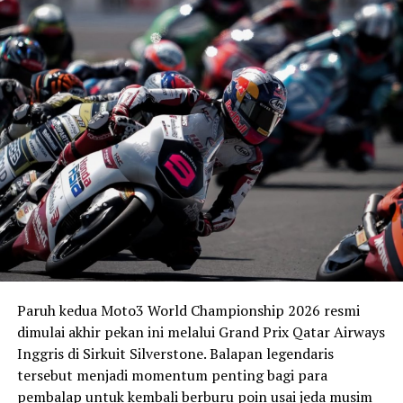
MEDIA OTOMOTIF INDONESIA
NGASPAL TV
UP NEXT
CFMoto SR-RR V4: Superbike Pendobrak Batas, Siap
Guncang Kelas Elite 210 HP
DON'T MISS
Teknisi Yamaha Indonesia Harumkan Nama Bangsa, Raih
Juara Dunia di WTGP 2025
Paruh kedua Moto3 World Championship 2026 resmi
dimulai akhir pekan ini melalui Grand Prix Qatar Airways
Inggris di Sirkuit Silverstone. Balapan legendaris
tersebut menjadi momentum penting bagi para
pembalap untuk kembali berburu poin usai jeda musim