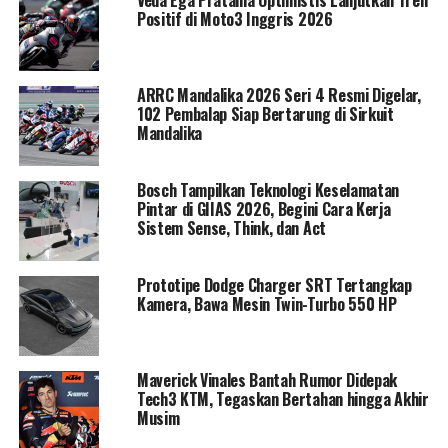
Veda Ega Pratama Optimistis Lanjutkan Tren
Positif di Moto3 Inggris 2026
Keputusan “Geng Hijau” terjun ke segmen motor harian
125 cc bukan sekadar eksperimen, tapi sinyal kuat
bahwa Kawasaki siap mengguncang kenyamanan para
ARRC Mandalika 2026 Seri 4 Resmi Digelar,
kompetitor yang sudah lama menguasai pasar ini.
102 Pembalap Siap Bertarung di Sirkuit
Mandalika
Brusky 125 lahir dari kerja sama strategis dengan
Modenas Malaysia, membawa konsep sebagai skutik
Bosch Tampilkan Teknologi Keselamatan
harian yang kuat dan dapat diandalkan. Dengan tagline
Pintar di GIIAS 2026, Begini Cara Kerja
“Always On Duty”
, motor ini diberi identitas sebagai
Sistem Sense, Think, dan Act
teman setia untuk mobilitas padat di kota besar.
Prototipe Dodge Charger SRT Tertangkap
Dibekali mesin 125 cc pendingin udara dan transmisi
Kamera, Bawa Mesin Twin-Turbo 550 HP
CVT yang responsif, Brusky 125 dirancang untuk
konsumen yang ingin motor lincah, irit, dan tetap
punya aura sporty khas Kawasaki. Desain bodinya dibuat
Maverick Vinales Bantah Rumor Didepak
agresif—tegas menunjukkan bahwa skutik entry-level
Tech3 KTM, Tegaskan Bertahan hingga Akhir
pun bisa tampil penuh karakter.
Musim