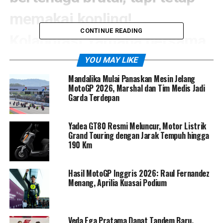
memakai kopling!
CONTINUE READING
Kolaborasi Yamaha bersama
EM Electric Motion
ini
YOU MAY LIKE
Mandalika Mulai Panaskan Mesin Jelang
menjadi langkah besar
MotoGP 2026, Marshal dan Tim Medis Jadi
Garda Terdepan
menuju era motocross masa
depan, sekaligus bukti bahwa
Yadea GT80 Resmi Meluncur, Motor Listrik
Grand Touring dengan Jarak Tempuh hingga
190 Km
teknologi listrik bisa tetap
menghadirkan adrenalin ala
Hasil MotoGP Inggris 2026: Raul Fernandez
Menang, Aprilia Kuasai Podium
“Yamaha Racing DNA”.
YE-01 dibangun untuk bersaing di kelas
MXEP
, kategori
Veda Ega Pratama Dapat Tandem Baru,