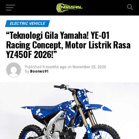
ELECTRIC VEHICLE
“Teknologi Gila Yamaha! YE-01
Racing Concept, Motor Listrik Rasa
YZ450F 2026!”
Published
9 months ago
on
November 25, 2025
By
Boones91