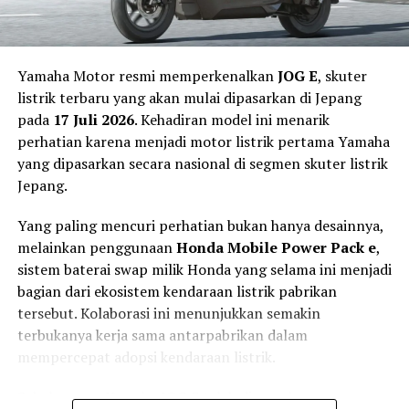
off-road ringan.
Yamaha Motor resmi memperkenalkan
JOG E
, skuter
listrik terbaru yang akan mulai dipasarkan di Jepang
pada
17 Juli 2026
. Kehadiran model ini menarik
perhatian karena menjadi motor listrik pertama Yamaha
yang dipasarkan secara nasional di segmen skuter listrik
Jepang.
Yang paling mencuri perhatian bukan hanya desainnya,
melainkan penggunaan
Honda Mobile Power Pack e
,
sistem baterai swap milik Honda yang selama ini menjadi
bagian dari ekosistem kendaraan listrik pabrikan
Torsi Instan 180 Nm dan Jarak
tersebut. Kolaborasi ini menunjukkan semakin
terbukanya kerja sama antarpabrikan dalam
Tempuh 160 Km
mempercepat adopsi kendaraan listrik.
Di sektor penggerak, Tyranno X dibekali motor listrik
Sebelumnya, Yamaha JOG E telah dipasarkan secara