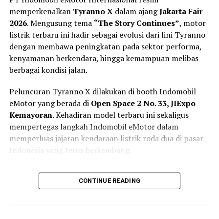
intensif, tetapi Yamaha memastikan motor ini akan
memperkenalkan
Tyranno X
dalam ajang
Jakarta Fair
terus diuji oleh para test rider motocross mereka hingga
2026
. Mengusung tema
“The Story Continues”
, motor
siap bersaing di ajang MXEP. Era baru motocross listrik
listrik terbaru ini hadir sebagai evolusi dari lini Tyranno
benar-benar dimulai.
dengan membawa peningkatan pada sektor performa,
kenyamanan berkendara, hingga kemampuan melibas
berbagai kondisi jalan.
RELATED TOPICS:
CONSEPT
ELECTRIC VEHICLE
MEDIA OTOMOTIF INDONESIA
NGASPAL TV
YAMAHA
YE-01 RACING CONSEPT
Peluncuran Tyranno X dilakukan di booth Indomobil
eMotor yang berada di
Open Space 2 No. 33, JIExpo
UP NEXT
Royal Enfield Flying Flea C6: Tradisi Perang Dunia
Kemayoran
. Kehadiran model terbaru ini sekaligus
Berjumpa Era Listrik
mempertegas langkah Indomobil eMotor dalam
memperluas jajaran kendaraan listrik roda dua di pasar
DON'T MISS
Jetour T2 Meluncur di Indonesia: SUV Petualang Modern
Indonesia yang terus berkembang.
yang Siap “Nantang Alam” dengan Harga Rp 568 Juta
Lebih Siap untuk Mobilitas Harian
CONTINUE READING
dan Petualangan Ringan
Berbeda dari pendahulunya yang lebih berorientasi pada