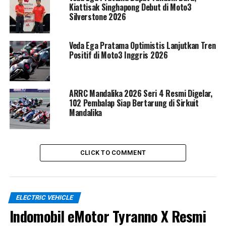
motocross listrik terbaru yang bakal hadir di kalender
Kiattisak Singhapong Debut di Moto3
Silverstone 2026
Kejuaraan Dunia Motocross FIM. Motor ini bukan hanya
prototipe biasa, tetapi “senjata masa depan” yang
sedang diasah untuk mendobrak batas performa
Veda Ega Pratama Optimistis Lanjutkan Tren
motocross listrik di Eropa.
Positif di Moto3 Inggris 2026
ARRC Mandalika 2026 Seri 4 Resmi Digelar,
102 Pembalap Siap Bertarung di Sirkuit
Mandalika
CLICK TO COMMENT
ELECTRIC VEHICLE
Indomobil eMotor Tyranno X Resmi
Dibekali sasis terbaik yang juga digunakan YZ450F 2026,
suspensi KYB fully adjustable, serta bodi super ramping