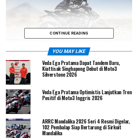
CONTINUE READING
YOU MAY LIKE
Veda Ega Pratama Dapat Tandem Baru,
Desain Baru: Lebih Garang,
Kiattisak Singhapong Debut di Moto3
Silverstone 2026
Lebih Mengintimidasi
Veda Ega Pratama Optimistis Lanjutkan Tren
Filosofi
Sugomi
tetap menjadi roh utama. Siluet
mass-
Positif di Moto3 Inggris 2026
forward
, tatapan headlamp LED yang makin tajam,
hingga shroud dan fender baru membuat Z1100 terlihat
seperti predator yang siap menerkam. Kesan agresif ini
ARRC Mandalika 2026 Seri 4 Resmi Digelar,
diperkuat dengan footpeg ala supersport yang memberi
102 Pembalap Siap Bertarung di Sirkuit
posisi berkendara lebih siap tempur.
Mandalika