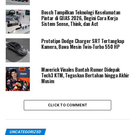
Di atas kertas, tampilannya memang berubah. Tapi
Bosch Tampilkan Teknologi Keselamatan
ketika melihat langsung, Z1100 terasa seperti “monster”
Pintar di GIIAS 2026, Begini Cara Kerja
yang benar-benar berevolusi.
Sistem Sense, Think, dan Act
Mesin 1.099 cc: Tenaga Halus,
Prototipe Dodge Charger SRT Tertangkap
Kamera, Bawa Mesin Twin-Turbo 550 HP
Akselerasi Brutal
Kawasaki membenamkan mesin
In-Line Four 1.099 cc
yang membawa ciri khas torsi “nendang” di
putaran
Maverick Vinales Bantah Rumor Didepak
Tech3 KTM, Tegaskan Bertahan hingga Akhir
rendah-menengah
, namun tetap menawarkan
Musim
akselerasi linier di putaran atas. Tenaganya dibuat lebih
smooth, respons throttle lebih direct, dan karakter
keseluruhan lebih predictable—sebuah kombinasi yang
membuat riding makin menyenangkan tapi tetap
CLICK TO COMMENT
bertenaga.
Ergonomi kini lebih ramah pengendara.
Fat bar
UNCATEGORIZED
aluminium
yang lebih lebar dan maju meningkatkan