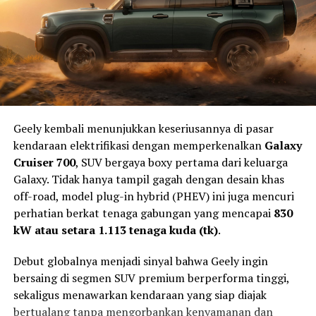
Digantikan Pirelli
Fokus Pemulihan Sebelum Kembali ke
MotoGP pertama kali menerapkan sistem
single tyre
MotoGP
supplier
pada musim 2009 ketika Bridgestone dipercaya
menjadi pemasok tunggal ban balap.
Vinales kini lebih memilih fokus pada proses pemulihan
dibandingkan menanggapi berbagai rumor mengenai
masa depannya.
Geely kembali menunjukkan keseriusannya di pasar
Cedera bahu menjadi tantangan tersendiri bagi pebalap
kendaraan elektrifikasi dengan memperkenalkan
Galaxy
MotoGP karena kondisi fisik sangat menentukan
Cruiser 700
, SUV bergaya boxy pertama dari keluarga
kemampuan mengendalikan motor prototype dengan
Galaxy. Tidak hanya tampil gagah dengan desain khas
performa tinggi, terutama ketika menghadapi
off-road, model plug-in hybrid (PHEV) ini juga mencuri
pengereman keras, perubahan arah cepat, dan akselerasi
perhatian berkat tenaga gabungan yang mencapai
830
agresif.
kW atau setara 1.113 tenaga kuda (tk)
.
Dengan kontrak yang masih berjalan hingga akhir
Debut globalnya menjadi sinyal bahwa Geely ingin
musim, Vinales memiliki kesempatan untuk kembali ke
bersaing di segmen SUV premium berperforma tinggi,
Kemudian, mulai musim 2016, Michelin mengambil alih
lintasan dan membuktikan performanya bersama Tech3
sekaligus menawarkan kendaraan yang siap diajak
tugas tersebut dan akan mengakhiri kiprahnya setelah
KTM.
bertualang tanpa mengorbankan kenyamanan dan