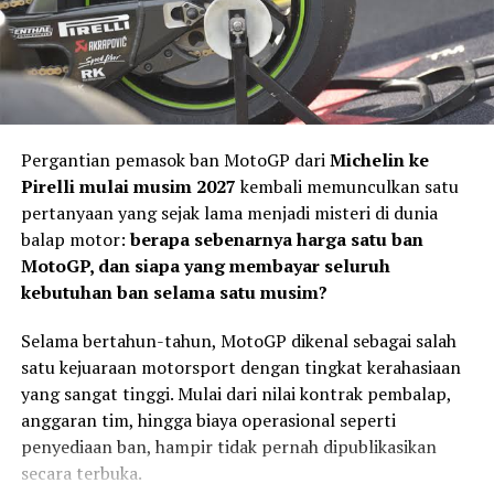
GWM Tank 300 Polar Edition Resmi Diperkenalkan, SUV
MotoGP.
Off-Road Langka yang Dirancang Taklukkan Medan
Ekstrem
“Saya sedang berfokus pada pemulihan medis bersama
DON'T MISS
tim dokter dan pusat pemulihan. Saya menghormati dan
Gresini Racing Gaspol! Launching Tim MotoGP 2026
akan menyelesaikan kontrak bersama Tech3 KTM
Digelar di Malaysia, Bukan Italia
hingga akhir musim,” ujar Vinales.
Pergantian pemasok ban MotoGP dari
Michelin ke
Pirelli mulai musim 2027
kembali memunculkan satu
Pol Espargaro Hanya Jadi Pengganti
pertanyaan yang sejak lama menjadi misteri di dunia
Sementara
balap motor:
berapa sebenarnya harga satu ban
MotoGP, dan siapa yang membayar seluruh
Absennya Vinales di seri berikutnya memang membuat
kebutuhan ban selama satu musim?
Pol Espargaro kembali mendapat kesempatan turun
bersama Tech3 KTM.
Selama bertahun-tahun, MotoGP dikenal sebagai salah
satu kejuaraan motorsport dengan tingkat kerahasiaan
yang sangat tinggi. Mulai dari nilai kontrak pembalap,
anggaran tim, hingga biaya operasional seperti
penyediaan ban, hampir tidak pernah dipublikasikan
secara terbuka.