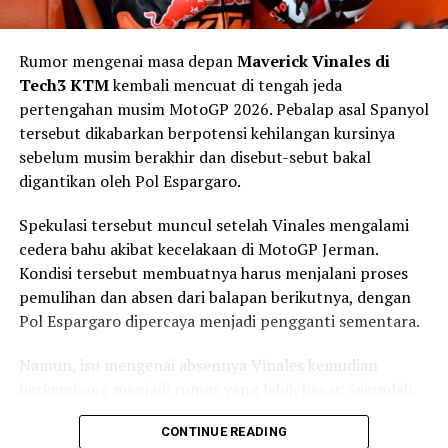
rider saat memeras performanya.
Rumor mengenai masa depan
Maverick Vinales di
Teknologi Terhubung: TFT 5-
Tech3 KTM
kembali mencuat di tengah jeda
pertengahan musim MotoGP 2026. Pebalap asal Spanyol
inch Lebih Inteligen
tersebut dikabarkan berpotensi kehilangan kursinya
sebelum musim berakhir dan disebut-sebut bakal
Panel instrumen
TFT 5 inci
kini mendukung:
digantikan oleh Pol Espargaro.
RIDEOLOGY THE APP
Spekulasi tersebut muncul setelah Vinales mengalami
Smartphone connectivity
cedera bahu akibat kecelakaan di MotoGP Jerman.
Kondisi tersebut membuatnya harus menjalani proses
Vehicle status & customization
pemulihan dan absen dari balapan berikutnya, dengan
Navigation
Pol Espargaro dipercaya menjadi pengganti sementara.
Voice Command*
Namun, isu mengenai absennya Vinales kemudian
(*tersedia di pasar tertentu)
berkembang menjadi rumor yang lebih besar. Sejumlah
laporan menyebut adanya ketegangan antara Vinales
Harga & Warna
CONTINUE READING
dan pihak KTM, terutama setelah pabrikan Austria