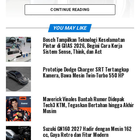
CONTINUE READING
YOU MAY LIKE
Bosch Tampilkan Teknologi Keselamatan
Pintar di GIIAS 2026, Begini Cara Kerja
Sebelumnya, P51 memang sempat diperlihatkan di
Sistem Sense, Think, dan Act
Chongqing International Motorcycle Expo pada
September lalu. Namun, kehadirannya di Milan
Prototipe Dodge Charger SRT Tertangkap
membuka tabir lebih lebar. Detail teknis yang
Kamera, Bawa Mesin Twin-Turbo 550 HP
sebelumnya disimpan rapat akhirnya terungkap, dan
hasilnya sukses memantik decak kagum dari pengunjung
pameran.
Maverick Vinales Bantah Rumor Didepak
Tech3 KTM, Tegaskan Bertahan hingga Akhir
Motor ini mengandalkan mesin twin boxer horizontal
Musim
berkapasitas 250 cc yang dipadukan dengan sistem
hybrid berbasis motor listrik. Kombinasi tersebut
Suzuki GN160 2027 Hadir dengan Mesin 162
menghasilkan output yang tak masuk akal untuk ukuran
cc, Gaya Retro dan Fitur Modern
mesinnya: tenaga mencapai 62 hp dengan torsi puncak