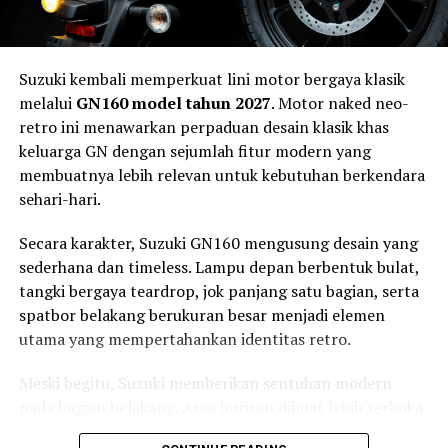
memberikan tekanan pengereman secara otomatis
sebagai bentuk asistensi kepada pengemudi. Teknologi
tersebut tidak mengambil alih kendali kendaraan,
Suzuki kembali memperkuat lini motor bergaya klasik
melainkan membantu mengurangi kecepatan sehingga
melalui
GN160 model tahun 2027
. Motor naked neo-
dampak kecelakaan dapat diminimalkan.
retro ini menawarkan perpaduan desain klasik khas
Keselamatan Aktif Menjadi Standar
keluarga GN dengan sejumlah fitur modern yang
membuatnya lebih relevan untuk kebutuhan berkendara
Kendaraan Masa Depan
sehari-hari.
Secara karakter, Suzuki GN160 mengusung desain yang
sederhana dan timeless. Lampu depan berbentuk bulat,
tangki bergaya teardrop, jok panjang satu bagian, serta
spatbor belakang berukuran besar menjadi elemen
utama yang mempertahankan identitas retro.
Meski begitu, Suzuki memberikan sentuhan modern
pada bagian belakang. Area buritan dibuat lebih terbuka
sehingga rangka dan suspensi belakang ganda terlihat