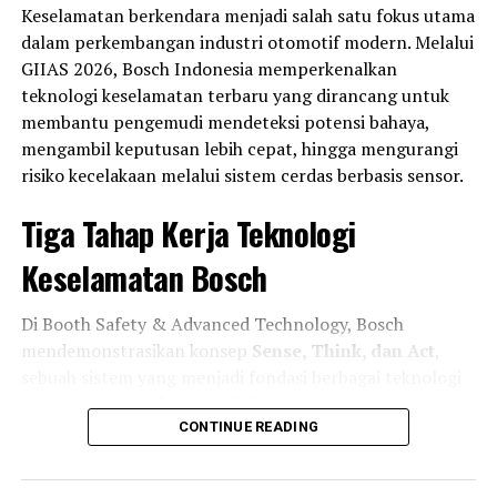
Triumph Tracker 400 Resmi Mengaspal, Aura Flat Track
Keselamatan berkendara menjadi salah satu fokus utama
Kental dengan Performa Lebih Buas
dalam perkembangan industri otomotif modern. Melalui
GIIAS 2026, Bosch Indonesia memperkenalkan
teknologi keselamatan terbaru yang dirancang untuk
membantu pengemudi mendeteksi potensi bahaya,
mengambil keputusan lebih cepat, hingga mengurangi
risiko kecelakaan melalui sistem cerdas berbasis sensor.
Tiga Tahap Kerja Teknologi
Keselamatan Bosch
Di Booth Safety & Advanced Technology, Bosch
mendemonstrasikan konsep
Sense, Think, dan Act
,
sebuah sistem yang menjadi fondasi berbagai teknologi
keselamatan aktif (Active Safety) pada kendaraan
modern.
CONTINUE READING
Tahap pertama adalah
Sense
, di mana kendaraan