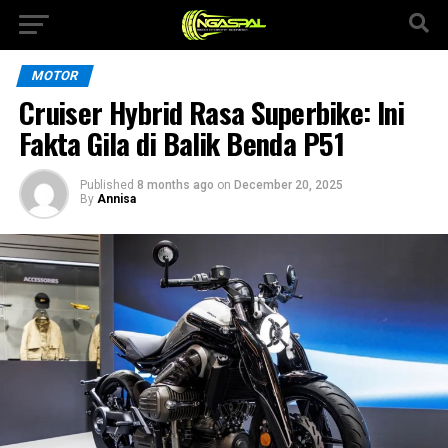
MOTOR
Cruiser Hybrid Rasa Superbike: Ini
Fakta Gila di Balik Benda P51
Published
8 months ago
on
December 20, 2025
By
Annisa