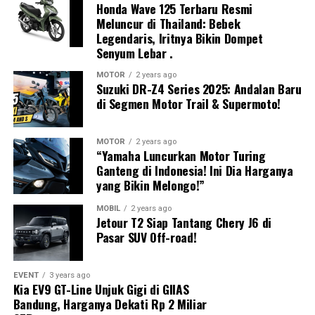
Suzuki juga memperhatikan aspek ergonomi. GN160
Honda Wave 125 Terbaru Resmi
Kesan adventure semakin kuat berkat penggunaan
skid
memiliki tinggi jok hanya
760 mm
dengan bobot kosong
Meluncur di Thailand: Bebek
plate aluminium
sebagai pelindung bagian bawah
sekitar
128 kg
.
Legendaris, Iritnya Bikin Dompet
mesin. Area garpu depan juga mendapatkan pelindung
Senyum Lebar .
tambahan untuk membantu mengurangi risiko benturan
Dimensinya juga tergolong kompak, dengan panjang
MOTOR
2 years ago
saat melewati medan yang lebih menantang.
2.005 mm, lebar 770 mm, tinggi 1.090 mm, dan
Suzuki DR-Z4 Series 2025: Andalan Baru
wheelbase 1.280 mm. Ground clearance mencapai
178
di Segmen Motor Trail & Supermoto!
mm
, sehingga cukup menunjang penggunaan di jalan
perkotaan maupun ketika melewati permukaan jalan
MOTOR
2 years ago
yang tidak rata.
“Yamaha Luncurkan Motor Turing
Ganteng di Indonesia! Ini Dia Harganya
Kombinasi bobot ringan dan jok yang relatif rendah
yang Bikin Melongo!”
membuat motor ini lebih mudah dikendalikan, terutama
MOBIL
2 years ago
ketika harus berhenti, bermanuver di lalu lintas padat,
Jetour T2 Siap Tantang Chery J6 di
maupun saat parkir.
Pasar SUV Off-road!
Kaki-Kaki Bergaya Klasik
EVENT
3 years ago
Kia EV9 GT-Line Unjuk Gigi di GIIAS
Untuk sektor suspensi, Suzuki GN160 menggunakan
Bandung, Harganya Dekati Rp 2 Miliar
fork teleskopik di depan dan suspensi ganda