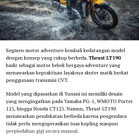
teknologi LED. Lampu depan berbentuk bulat juga
Keselamatan (RUNK)
yang menempatkan keselamatan
dilengkapi
Daytime Running Light atau DRL
,
kendaraan sebagai salah satu pilar utama transportasi
sementara desain lampu belakang tetap
nasional.
mempertahankan bentuk membulat agar tidak
kehilangan nuansa klasik.
Edukasi Keselamatan dan Program
Sosial Bosch
Panel instrumennya mengombinasikan
speedometer
Segmen motor adventure kembali kedatangan model
analog dengan layar digital
. Kombinasi tersebut
dengan konsep yang cukup berbeda.
Thrust LT190
memungkinkan pengendara mendapatkan informasi
Selain memperagakan teknologi keselamatan modern,
hadir sebagai motor bebek bergaya adventure yang
berkendara yang lebih lengkap tanpa menghilangkan
Bosch juga mengedukasi pengunjung mengenai
menawarkan kepraktisan layaknya skuter matik berkat
atmosfer retro.
pentingnya melakukan perawatan kendaraan secara
penggunaan transmisi CVT.
berkala agar seluruh sistem keselamatan tetap bekerja
Suzuki juga menyematkan
port USB
yang dapat
secara optimal.
Model yang dipasarkan di Yunani ini memiliki desain
digunakan untuk mengisi daya smartphone selama
yang mengingatkan pada Yamaha PG-1, WMOTO Porter
perjalanan. Fitur sederhana ini menjadi nilai tambah
Bosch turut menghadirkan berbagai produk aftermarket
125, hingga Honda CT125. Namun, Thrust LT190
untuk penggunaan harian, terutama bagi pengendara
seperti
wiper, busi, filter, lampu, klakson
, hingga
menawarkan pendekatan berbeda karena pengendara
yang mengandalkan smartphone untuk navigasi.
komponen otomotif lainnya yang berperan mendukung
tidak perlu mengoperasikan tuas kopling maupun
keselamatan berkendara sehari-hari.
perpindahan gigi secara manual.
Mesin 162 cc, Fokus Torsi Putaran