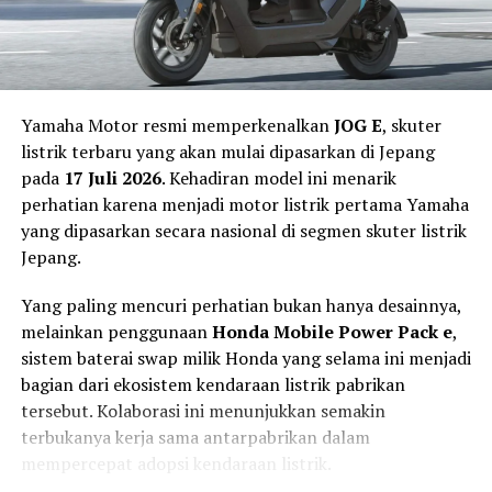
melintasi polisi tidur, jalan berlubang, hingga jalur semi
off-road ringan.
Yamaha Motor resmi memperkenalkan
JOG E
, skuter
listrik terbaru yang akan mulai dipasarkan di Jepang
pada
17 Juli 2026
. Kehadiran model ini menarik
perhatian karena menjadi motor listrik pertama Yamaha
yang dipasarkan secara nasional di segmen skuter listrik
Jepang.
Yang paling mencuri perhatian bukan hanya desainnya,
melainkan penggunaan
Honda Mobile Power Pack e
,
sistem baterai swap milik Honda yang selama ini menjadi
bagian dari ekosistem kendaraan listrik pabrikan
Torsi Instan 180 Nm dan Jarak
tersebut. Kolaborasi ini menunjukkan semakin
terbukanya kerja sama antarpabrikan dalam
Tempuh 160 Km
mempercepat adopsi kendaraan listrik.