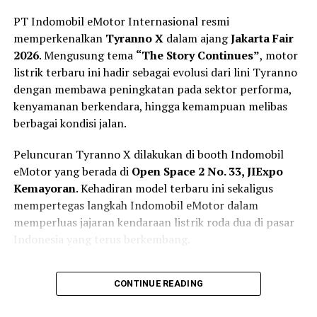
PT Indomobil eMotor Internasional resmi
memperkenalkan
Tyranno X
dalam ajang
Jakarta Fair
2026
. Mengusung tema
“The Story Continues”
, motor
listrik terbaru ini hadir sebagai evolusi dari lini Tyranno
dengan membawa peningkatan pada sektor performa,
kenyamanan berkendara, hingga kemampuan melibas
berbagai kondisi jalan.
Peluncuran Tyranno X dilakukan di booth Indomobil
eMotor yang berada di
Open Space 2 No. 33, JIExpo
Kemayoran
. Kehadiran model terbaru ini sekaligus
mempertegas langkah Indomobil eMotor dalam
memperluas jajaran kendaraan listrik roda dua di pasar
Indonesia yang terus berkembang.
Lebih Siap untuk Mobilitas Harian
CONTINUE READING
dan Petualangan Ringan