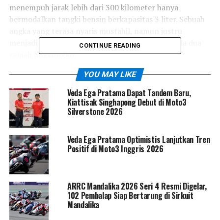
menempuh jarak lebih dari 300 kilometer hanya
bermodalkan tangki bensin berkapasitas 3 liter. Sebuah
angka yang terasa nyaris mustahil, namun justru
menjadi bukti arah baru teknologi kendaraan roda dua
CONTINUE READING
ramah lingkungan.
YOU MAY LIKE
Veda Ega Pratama Dapat Tandem Baru,
Kiattisak Singhapong Debut di Moto3
Silverstone 2026
Veda Ega Pratama Optimistis Lanjutkan Tren
Positif di Moto3 Inggris 2026
ARRC Mandalika 2026 Seri 4 Resmi Digelar,
102 Pembalap Siap Bertarung di Sirkuit
Mandalika
Berbeda dari skuter hybrid konvensional, mesin