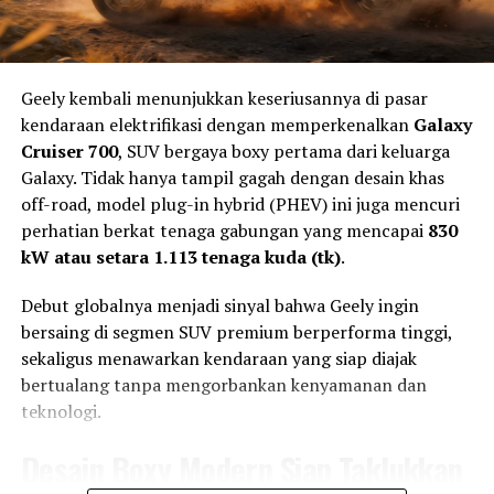
menjadi pemasok tunggal ban balap.
Vinales kini lebih memilih fokus pada proses pemulihan
dibandingkan menanggapi berbagai rumor mengenai
masa depannya.
Geely kembali menunjukkan keseriusannya di pasar
Cedera bahu menjadi tantangan tersendiri bagi pebalap
kendaraan elektrifikasi dengan memperkenalkan
Galaxy
MotoGP karena kondisi fisik sangat menentukan
Cruiser 700
, SUV bergaya boxy pertama dari keluarga
kemampuan mengendalikan motor prototype dengan
Galaxy. Tidak hanya tampil gagah dengan desain khas
performa tinggi, terutama ketika menghadapi
off-road, model plug-in hybrid (PHEV) ini juga mencuri
pengereman keras, perubahan arah cepat, dan akselerasi
perhatian berkat tenaga gabungan yang mencapai
830
agresif.
kW atau setara 1.113 tenaga kuda (tk)
.
Dengan kontrak yang masih berjalan hingga akhir
Debut globalnya menjadi sinyal bahwa Geely ingin
musim, Vinales memiliki kesempatan untuk kembali ke
bersaing di segmen SUV premium berperforma tinggi,
Kemudian, mulai musim 2016, Michelin mengambil alih
lintasan dan membuktikan performanya bersama Tech3
sekaligus menawarkan kendaraan yang siap diajak
tugas tersebut dan akan mengakhiri kiprahnya setelah
KTM.
bertualang tanpa mengorbankan kenyamanan dan
musim 2026 selesai.
teknologi.
Untuk saat ini, rumor mengenai dirinya didepak sebelum
Memasuki regulasi baru tahun 2027,
Pirelli resmi
musim berakhir telah dibantah langsung oleh Vinales.
Desain Boxy Modern Siap Taklukkan
menjadi pemasok tunggal ban untuk MotoGP,
Perkembangan selanjutnya akan bergantung pada