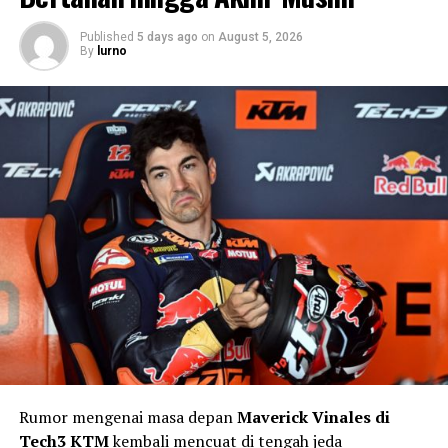
stylish, ringan, dan cerdas untuk kebutuhan mobilitas
Published
5 days ago
on
August 5, 2026
harian.
By
lurno
RELATED TOPICS:
MEDIA OTOMOTIF INDONESIA
NGASPAL TV
TROMOX M05
UP NEXT
Reli Dakar 2026 Etape 2: Daniel Sanders Tegaskan
Dominasi KTM
DON'T MISS
Ducati Panigale V4 Marc Marquez Edition, Superbike
Jalan Raya Rasa MotoGP dengan Harga Fantastis
Rumor mengenai masa depan
Maverick Vinales di
Tech3 KTM
kembali mencuat di tengah jeda