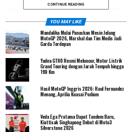
CONTINUE READING
Motor listrik ini dibekali penggerak brushless berdaya 3
kW yang terpasang di roda belakang. Kecepatan
YOU MAY LIKE
puncaknya berada di rentang 45 km/jam hingga 70
km/jam, bergantung pada varian yang dipilih. Sumber
Mandalika Mulai Panaskan Mesin Jelang
tenaganya berasal dari baterai LFP berkapasitas 2,3 kWh
MotoGP 2026, Marshal dan Tim Medis Jadi
Garda Terdepan
yang bersifat swappable, memungkinkan proses
pengisian lebih praktis dengan jarak tempuh mencapai
sekitar 80 km dalam kondisi ideal.
Yadea GT80 Resmi Meluncur, Motor Listrik
Grand Touring dengan Jarak Tempuh hingga
190 Km
Hasil MotoGP Inggris 2026: Raul Fernandez
Menang, Aprilia Kuasai Podium
Veda Ega Pratama Dapat Tandem Baru,
Kiattisak Singhapong Debut di Moto3
Silverstone 2026