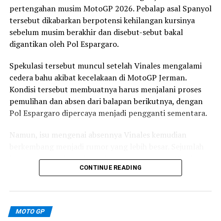
pertengahan musim MotoGP 2026. Pebalap asal Spanyol
tersebut dikabarkan berpotensi kehilangan kursinya
sebelum musim berakhir dan disebut-sebut bakal
digantikan oleh Pol Espargaro.
Spekulasi tersebut muncul setelah Vinales mengalami
cedera bahu akibat kecelakaan di MotoGP Jerman.
Kondisi tersebut membuatnya harus menjalani proses
pemulihan dan absen dari balapan berikutnya, dengan
Pol Espargaro dipercaya menjadi pengganti sementara.
Namun, isu mengenai absennya Vinales kemudian
berkembang menjadi rumor yang lebih besar. Sejumlah
laporan menyebut adanya ketegangan antara Vinales
CONTINUE READING
dan pihak KTM, terutama setelah pabrikan Austria
tersebut memilih Fabio Di Giannantonio dan Alex
Marquez untuk mengisi susunan pebalap mereka pada
musim 2027.
MOTO GP