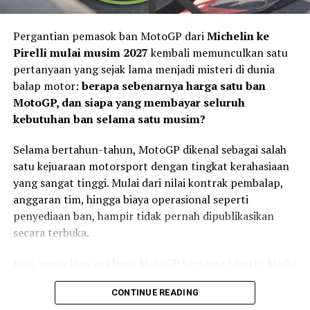
akan menyelesaikan kontrak bersama Tech3 KTM
hingga akhir musim,” ujar Vinales.
Pergantian pemasok ban MotoGP dari
Michelin ke
Pirelli mulai musim 2027
kembali memunculkan satu
Pol Espargaro Hanya Jadi Pengganti
pertanyaan yang sejak lama menjadi misteri di dunia
Sementara
balap motor:
berapa sebenarnya harga satu ban
MotoGP, dan siapa yang membayar seluruh
Absennya Vinales di seri berikutnya memang membuat
kebutuhan ban selama satu musim?
Pol Espargaro kembali mendapat kesempatan turun
bersama Tech3 KTM.
Selama bertahun-tahun, MotoGP dikenal sebagai salah
satu kejuaraan motorsport dengan tingkat kerahasiaan
yang sangat tinggi. Mulai dari nilai kontrak pembalap,
anggaran tim, hingga biaya operasional seperti
penyediaan ban, hampir tidak pernah dipublikasikan
secara terbuka.
Kini, menjelang era baru MotoGP bersama Liberty Media
dan regulasi mesin 850 cc pada 2027, sejumlah informasi
CONTINUE READING
mulai terungkap.