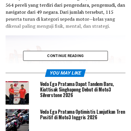
564 pereli yang terdiri dari pengendara, pengemudi, dan
navigator dari 49 negara. Dari jumlah tersebut, 115
peserta turun di kategori sepeda motor—kelas yang
dikenal paling menguji fisik, mental, dan strategi.
CONTINUE READING
YOU MAY LIKE
Veda Ega Pratama Dapat Tandem Baru,
Kiattisak Singhapong Debut di Moto3
Silverstone 2026
Tahun ini menjadi musim ketujuh berturut-turut Arab
Veda Ega Pratama Optimistis Lanjutkan Tren
Saudi dipercaya sebagai tuan rumah Reli Dakar. Kota
Positif di Moto3 Inggris 2026
pesisir Yanbu di tepi Laut Merah dipilih sebagai lokasi
Prologue sekaligus garis finis. Prologue hari ini akan