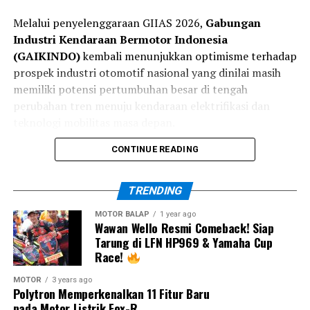
kondisi lintasan selama akhir pekan balapan.
Melalui penyelenggaraan GIIAS 2026,
Gabungan
Industri Kendaraan Bermotor Indonesia
Selain itu, para pembalap luar negeri kini juga telah
(GAIKINDO)
kembali menunjukkan optimisme terhadap
beberapa kali tampil di Mandalika sehingga tingkat
prospek industri otomotif nasional yang dinilai masih
adaptasi mereka terhadap karakter sirkuit semakin baik.
memiliki potensi pertumbuhan besar di tengah
Hal inilah yang membuat persaingan pada putaran
perubahan tren menuju kendaraan elektrifikasi dan
keempat ARRC 2026 diprediksi berlangsung semakin
teknologi mobilitas masa depan.
ketat.
CONTINUE READING
Director of Mobility Solution Bosch Indonesia, Bernard
TRENDING
Simanjuntak, menjelaskan bahwa perkembangan
teknologi otomotif kini tidak lagi hanya berfokus pada
MOTOR BALAP
1 year ago
Wawan Wello Resmi Comeback! Siap
penambahan fitur, tetapi bagaimana sistem tersebut
Tarung di LFN HP969 & Yamaha Cup
mampu memberikan bantuan yang tepat pada waktu
Race!
yang tepat.
MOTOR
3 years ago
Polytron Memperkenalkan 11 Fitur Baru
Menurutnya, meningkatnya kompleksitas lalu lintas
pada Motor Listrik Fox-R