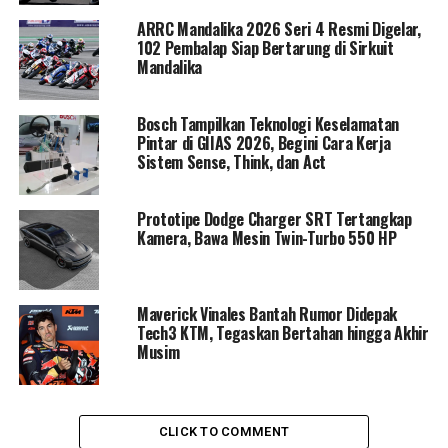
menentukan posisi start para peserta untuk Etape 1
ARRC Mandalika 2026 Seri 4 Resmi Digelar,
yang dimulai esok hari.
102 Pembalap Siap Bertarung di Sirkuit
Mandalika
Secara keseluruhan, reli akan menempuh jarak sekitar
8.000 kilometer, dengan hampir 4.500 kilometer di
Bosch Tampilkan Teknologi Keselamatan
antaranya berupa special stage yang menentukan
Pintar di GIIAS 2026, Begini Cara Kerja
klasemen. Meski edisi 2026 tak lagi melewati kawasan
Sistem Sense, Think, dan Act
ekstrem Empty Quarter dan tanpa format etape 48 jam
seperti tahun sebelumnya, tingkat kesulitan tetap tinggi
Prototipe Dodge Charger SRT Tertangkap
dengan total jarak spesial mendekati rekor terpanjang
Kamera, Bawa Mesin Twin-Turbo 550 HP
sepanjang penyelenggaraan di Arab Saudi.
Rute Dakar 2026 akan membawa para pereli melintasi
Maverick Vinales Bantah Rumor Didepak
Yanbu, Al Ula, Ha’il, Riyadh, Wadi Ad Dawasir, Bisha,
Tech3 KTM, Tegaskan Bertahan hingga Akhir
hingga Al Henakiyah. Kota Riyadh dijadwalkan menjadi
Musim
Rest Day pada 10 Januari 2026, memberi jeda singkat
sebelum kembali menghadapi kerasnya gurun.
CLICK TO COMMENT