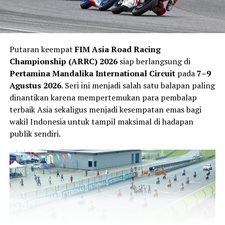
menjadi orang Indonesia pertama yang mampu
menyentuh garis finis Reli Dakar, sekaligus menorehkan
sejarah baru di panggung motorsport dunia
Putaran keempat
FIM Asia Road Racing
RELATED TOPICS:
DAKAR
MEDIA OTOMOTIF INDONESIA
Championship (ARRC) 2026
siap berlangsung di
NGASPAL TV
RACE
RALLY
Pertamina Mandalika International Circuit
pada
7–9
UP NEXT
Agustus 2026
. Seri ini menjadi salah satu balapan paling
Menaklukkan Gurun, Jejelogy Bawa Mimpi Indonesia di
dinantikan karena mempertemukan para pembalap
Debut Rally Dakar 2026
terbaik Asia sekaligus menjadi kesempatan emas bagi
DON'T MISS
wakil Indonesia untuk tampil maksimal di hadapan
Lando Norris Resmi Jadi Raja Baru F1 2025! Drama Poin
publik sendiri.
Tipis Akhirnya Tentukan Juara Dunia