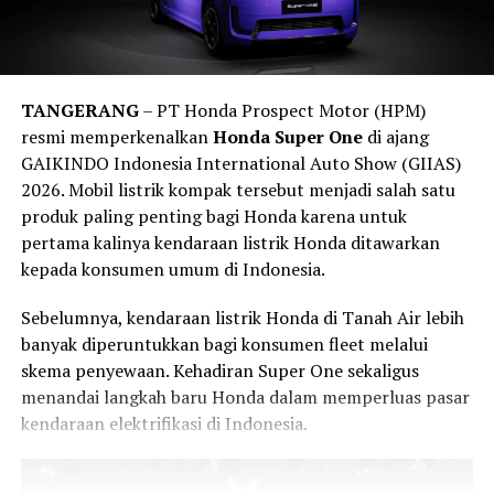
diperkuat melalui
Rencana Umum Nasional
Prototipe tersebut juga terlihat menggunakan pelek
Keselamatan (RUNK)
yang menempatkan keselamatan
berdiameter besar yang dipadukan dengan sistem
kendaraan sebagai salah satu pilar utama transportasi
pengereman berperforma tinggi. Kombinasi ini
nasional.
mengindikasikan bahwa Dodge tidak hanya mengejar
TANGERANG
– PT Honda Prospect Motor (HPM)
Edukasi Keselamatan dan Program
angka tenaga, tetapi juga meningkatkan kemampuan
resmi memperkenalkan
Honda Super One
di ajang
handling dan pengereman.
GAIKINDO Indonesia International Auto Show (GIIAS)
Sosial Bosch
2026. Mobil listrik kompak tersebut menjadi salah satu
Menariknya, salah satu unit terlihat membawa
Racepak
produk paling penting bagi Honda karena untuk
Selain memperagakan teknologi keselamatan modern,
data logger
. Perangkat tersebut digunakan untuk
pertama kalinya kendaraan listrik Honda ditawarkan
Bosch juga mengedukasi pengunjung mengenai
merekam berbagai parameter kendaraan selama proses
kepada konsumen umum di Indonesia.
pentingnya melakukan perawatan kendaraan secara
pengujian.
berkala agar seluruh sistem keselamatan tetap bekerja
Sebelumnya, kendaraan listrik Honda di Tanah Air lebih
secara optimal.
Kehadiran alat tersebut memperkuat dugaan bahwa
banyak diperuntukkan bagi konsumen fleet melalui
prototipe Charger ini sedang menjalani pengembangan
skema penyewaan. Kehadiran Super One sekaligus
Bosch turut menghadirkan berbagai produk aftermarket
serius, termasuk pengujian performa dan kemungkinan
menandai langkah baru Honda dalam memperluas pasar
seperti
wiper, busi, filter, lampu, klakson
, hingga
pengujian di lintasan.
kendaraan elektrifikasi di Indonesia.
komponen otomotif lainnya yang berperan mendukung
Mesin Hurricane Twin-Turbo Jadi Senjata
keselamatan berkendara sehari-hari.