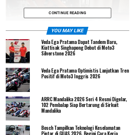
CONTINUE READING
YOU MAY LIKE
Veda Ega Pratama Dapat Tandem Baru,
Kiattisak Singhapong Debut di Moto3
Silverstone 2026
Veda Ega Pratama Optimistis Lanjutkan Tren
Positif di Moto3 Inggris 2026
Melalui pendekatan eksklusif ini, Genesis ingin
mendengar langsung suara pelanggan—mulai dari
ARRC Mandalika 2026 Seri 4 Resmi Digelar,
ekspektasi layanan hingga standar pengalaman
102 Pembalap Siap Bertarung di Sirkuit
kepemilikan yang diharapkan. Bagi HMID, proses ini
Mandalika
bukan sekadar formalitas, melainkan bagian penting
dalam memastikan Genesis hadir dengan kualitas
Bosch Tampilkan Teknologi Keselamatan
layanan yang selaras dengan reputasi globalnya.
Pintar di GIIAS 2026, Begini Cara Kerja