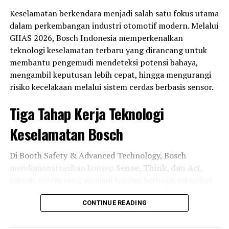
Keselamatan berkendara menjadi salah satu fokus utama
dalam perkembangan industri otomotif modern. Melalui
GIIAS 2026, Bosch Indonesia memperkenalkan
RELATED TOPICS:
GENESIS
MEDIA OTOMOTIF INDONESIA
teknologi keselamatan terbaru yang dirancang untuk
MOBIL
NGASPAL TV
membantu pengemudi mendeteksi potensi bahaya,
UP NEXT
mengambil keputusan lebih cepat, hingga mengurangi
risiko kecelakaan melalui sistem cerdas berbasis sensor.
DON'T MISS
Pickup China Bikin Geger! Chery Rely R08 Resmi
Mendarat di Dubai
Tiga Tahap Kerja Teknologi
Keselamatan Bosch
Di Booth Safety & Advanced Technology, Bosch
mendemonstrasikan konsep
Sense, Think, dan Act
,
sebuah sistem yang menjadi fondasi berbagai teknologi
keselamatan aktif (Active Safety) pada kendaraan
modern.
CONTINUE READING
Tahap pertama adalah
Sense
, di mana kendaraan