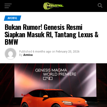
MOBIL
Bukan Rumor! Genesis Resmi
Siapkan Masuk RI, Tantang Lexus &
BMW
Published
6 months ago
on
February 20, 2026
By
Annisa