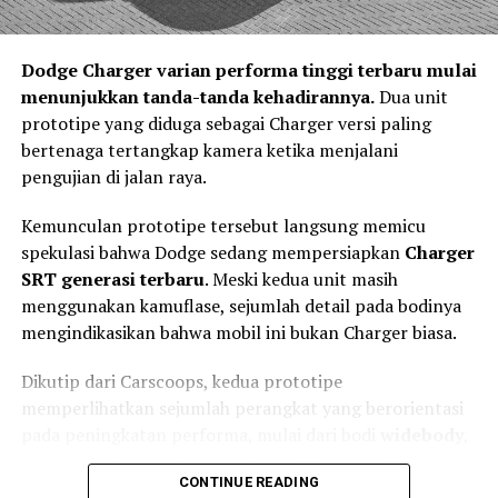
memberikan tekanan pengereman secara otomatis
sebagai bentuk asistensi kepada pengemudi. Teknologi
Dodge Charger varian performa tinggi terbaru mulai
tersebut tidak mengambil alih kendali kendaraan,
menunjukkan tanda-tanda kehadirannya.
Dua unit
melainkan membantu mengurangi kecepatan sehingga
prototipe yang diduga sebagai Charger versi paling
dampak kecelakaan dapat diminimalkan.
bertenaga tertangkap kamera ketika menjalani
Keselamatan Aktif Menjadi Standar
pengujian di jalan raya.
Kendaraan Masa Depan
Kemunculan prototipe tersebut langsung memicu
spekulasi bahwa Dodge sedang mempersiapkan
Charger
SRT generasi terbaru
. Meski kedua unit masih
menggunakan kamuflase, sejumlah detail pada bodinya
mengindikasikan bahwa mobil ini bukan Charger biasa.
Dikutip dari Carscoops, kedua prototipe
memperlihatkan sejumlah perangkat yang berorientasi
pada peningkatan performa, mulai dari bodi
widebody
,
kap mesin dengan air scoop besar, hingga spoiler
CONTINUE READING
belakang berukuran agresif.