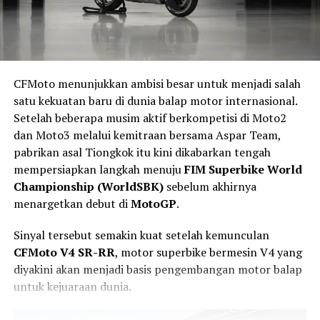
tambahan untuk membantu mengurangi risiko benturan
Dimensinya juga tergolong kompak, dengan panjang
saat melewati medan yang lebih menantang.
2.005 mm, lebar 770 mm, tinggi 1.090 mm, dan
wheelbase 1.280 mm. Ground clearance mencapai
178
mm
, sehingga cukup menunjang penggunaan di jalan
perkotaan maupun ketika melewati permukaan jalan
CFMoto menunjukkan ambisi besar untuk menjadi salah
yang tidak rata.
satu kekuatan baru di dunia balap motor internasional.
Setelah beberapa musim aktif berkompetisi di Moto2
Kombinasi bobot ringan dan jok yang relatif rendah
dan Moto3 melalui kemitraan bersama Aspar Team,
membuat motor ini lebih mudah dikendalikan, terutama
pabrikan asal Tiongkok itu kini dikabarkan tengah
ketika harus berhenti, bermanuver di lalu lintas padat,
mempersiapkan langkah menuju
FIM Superbike World
maupun saat parkir.
Championship (WorldSBK)
sebelum akhirnya
menargetkan debut di
MotoGP
.
Kaki-Kaki Bergaya Klasik
Sinyal tersebut semakin kuat setelah kemunculan
Untuk sektor suspensi, Suzuki GN160 menggunakan
CFMoto V4 SR-RR
, motor superbike bermesin V4 yang
Mesin 190 cc dengan Tenaga 19 HP
fork teleskopik di depan dan suspensi ganda
diyakini akan menjadi basis pengembangan motor balap
hidrolik di belakang
.
untuk kejuaraan dunia.
Di balik desainnya yang bergaya adventure, Thrust
LT190 mengandalkan mesin satu silinder
190 cc DOHC,