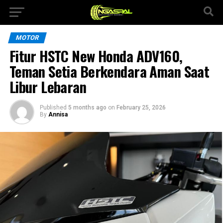
MOTOR
Fitur HSTC New Honda ADV160,
Teman Setia Berkendara Aman Saat
Libur Lebaran
Published
5 months ago
on
February 25, 2026
By
Annisa