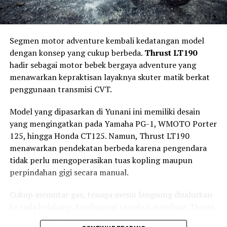
kehilangan nuansa klasik.
Panel instrumennya mengombinasikan
speedometer
Segmen motor adventure kembali kedatangan model
analog dengan layar digital
. Kombinasi tersebut
dengan konsep yang cukup berbeda.
Thrust LT190
memungkinkan pengendara mendapatkan informasi
hadir sebagai motor bebek bergaya adventure yang
berkendara yang lebih lengkap tanpa menghilangkan
menawarkan kepraktisan layaknya skuter matik berkat
atmosfer retro.
penggunaan transmisi CVT.
Suzuki juga menyematkan
port USB
yang dapat
Model yang dipasarkan di Yunani ini memiliki desain
digunakan untuk mengisi daya smartphone selama
yang mengingatkan pada Yamaha PG-1, WMOTO Porter
perjalanan. Fitur sederhana ini menjadi nilai tambah
125, hingga Honda CT125. Namun, Thrust LT190
untuk penggunaan harian, terutama bagi pengendara
menawarkan pendekatan berbeda karena pengendara
yang mengandalkan smartphone untuk navigasi.
tidak perlu mengoperasikan tuas kopling maupun
perpindahan gigi secara manual.
Mesin 162 cc, Fokus Torsi Putaran
Bawah
Cukup memutar gas, tenaga mesin langsung disalurkan
ke roda belakang. Konfigurasi tersebut membuat Thrust
Di balik desain klasiknya, Suzuki GN160 mengandalkan
LT190 menjadi perpaduan menarik antara karakter
mesin satu silinder
162 cc SOHC berpendingin udara