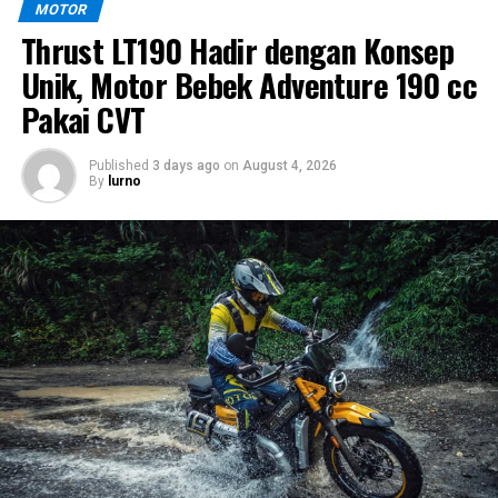
MOTOR
Thrust LT190 Hadir dengan Konsep
Unik, Motor Bebek Adventure 190 cc
Pakai CVT
Published
3 days ago
on
August 4, 2026
By
lurno
Lampu LED dan Panel Instrumen Semi-
Digital
Sektor pencahayaan Suzuki GN160 sudah menggunakan
teknologi LED. Lampu depan berbentuk bulat juga
dilengkapi
Daytime Running Light atau DRL
,
sementara desain lampu belakang tetap
mempertahankan bentuk membulat agar tidak