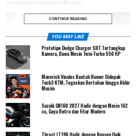
menghadapi berbagai kondisi jalan.
CONTINUE READING
YOU MAY LIKE
Prototipe Dodge Charger SRT Tertangkap
Kamera, Bawa Mesin Twin-Turbo 550 HP
Maverick Vinales Bantah Rumor Didepak
Tech3 KTM, Tegaskan Bertahan hingga Akhir
Musim
HSTC bekerja dengan memantau perbedaan putaran
Suzuki GN160 2027 Hadir dengan Mesin 162
roda dan secara otomatis mengatur torsi mesin ketika
cc, Gaya Retro dan Fitur Modern
roda belakang terdeteksi kehilangan traksi. Hasilnya,
akselerasi tetap terasa halus dan ban belakang tidak
mudah selip, terutama saat melewati jalan basah,
Thrust LT190 Hadir dengan Konsep Unik,
berpasir, atau permukaan yang tidak rata.