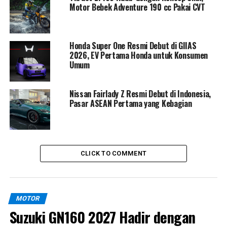
Motor Bebek Adventure 190 cc Pakai CVT
Manfaatnya sangat terasa di musim hujan. Dalam situasi
tertentu, membuka gas di jalan licin sering membuat
roda belakang terasa “ngesot” atau seperti ingin
Honda Super One Resmi Debut di GIIAS
2026, EV Pertama Honda untuk Konsumen
mendahului roda depan. Dengan HSTC, distribusi tenaga
Umum
dijaga tetap seimbang, sehingga motor lebih patuh
mengikuti arah kemudi dan pengendara bisa tetap
Nissan Fairlady Z Resmi Debut di Indonesia,
percaya diri.
Pasar ASEAN Pertama yang Kebagian
CLICK TO COMMENT
MOTOR
Suzuki GN160 2027 Hadir dengan