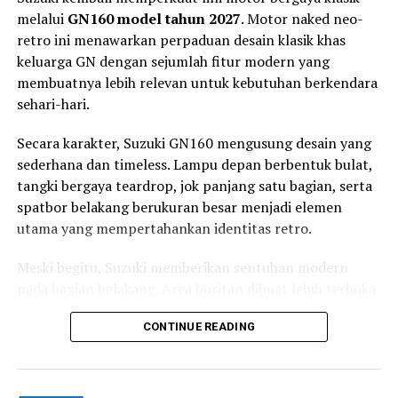
melalui
GN160 model tahun 2027
. Motor naked neo-
RELATED TOPICS:
HONDA
MEDIA OTOMOTIF INDONESIA
retro ini menawarkan perpaduan desain klasik khas
NGASPAL TV
keluarga GN dengan sejumlah fitur modern yang
membuatnya lebih relevan untuk kebutuhan berkendara
UP NEXT
Kawasaki Versys 650 2026 Tampil Segar, Warna Baru
sehari-hari.
Pertegas Aura Petualang
Secara karakter, Suzuki GN160 mengusung desain yang
DON'T MISS
Alpinestars Hadirkan Airbag Paling Canggih untuk
sederhana dan timeless. Lampu depan berbentuk bulat,
Pemotor, Ringan dan Siap Selamatkan Nyawa
tangki bergaya teardrop, jok panjang satu bagian, serta
spatbor belakang berukuran besar menjadi elemen
utama yang mempertahankan identitas retro.
Meski begitu, Suzuki memberikan sentuhan modern
pada bagian belakang. Area buritan dibuat lebih terbuka
sehingga rangka dan suspensi belakang ganda terlihat
CONTINUE READING
jelas dan memberikan kesan klasik yang lebih kuat.