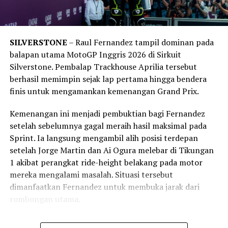
personel yang berada paling dekat dengan lintasan
Veda Ega Pratama Crash di Moto3 Amerika 2026,
ketika terjadi insiden.
Padahal Catat Lap Time Tercepat ke-4
DON'T MISS
Dalam persiapan ARRC di Mandalika, sebanyak
200
SILVERSTONE
– Raul Fernandez tampil dominan pada
Kimi Antonelli Menang di GP Jepang 2026, Dua
marshal
ditempatkan di berbagai titik pengawasan.
balapan utama MotoGP Inggris 2026 di Sirkuit
Kemenangan Beruntun Bawa Mercedes Pimpin Klasemen
Sementara itu,
35 Chief Marshal
lebih dahulu
Silverstone. Pembalap Trackhouse Aprilia tersebut
mengikuti sesi penyegaran kompetensi.
berhasil memimpin sejak lap pertama hingga bendera
finis untuk mengamankan kemenangan Grand Prix.
Pelatihan menggunakan pendekatan
Training the
Trainers
. Chief Marshal mendapatkan pembekalan
Kemenangan ini menjadi pembuktian bagi Fernandez
terlebih dahulu sebelum meneruskan materi kepada
setelah sebelumnya gagal meraih hasil maksimal pada
para marshal yang bertugas di masing-masing pos.
Sprint. Ia langsung mengambil alih posisi terdepan
setelah Jorge Martin dan Ai Ogura melebar di Tikungan
1 akibat perangkat ride-height belakang pada motor
mereka mengalami masalah. Situasi tersebut
dimanfaatkan Fernandez untuk membuka jarak dari
rombongan utama.
Memasuki pertengahan balapan, keunggulan Fernandez