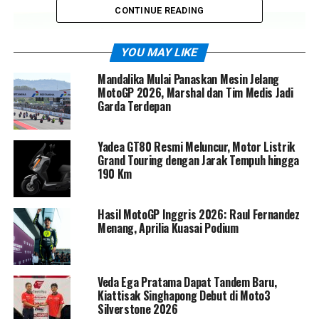
CONTINUE READING
YOU MAY LIKE
Mandalika Mulai Panaskan Mesin Jelang
MotoGP 2026, Marshal dan Tim Medis Jadi
Garda Terdepan
Yadea GT80 Resmi Meluncur, Motor Listrik
Grand Touring dengan Jarak Tempuh hingga
190 Km
Pecahkan Rekor Lap Memimpin
Hasil MotoGP Inggris 2026: Raul Fernandez
Menang, Aprilia Kuasai Podium
Beruntun
Kemenangan di COTA tidak hanya menambah koleksi
podium, tetapi juga mencatatkan sejarah baru.
Veda Ega Pratama Dapat Tandem Baru,
Kiattisak Singhapong Debut di Moto3
Bezzecchi berhasil memecahkan rekor milik legenda
Silverstone 2026
MotoGP
Jorge Lorenzo
sebagai pembalap dengan