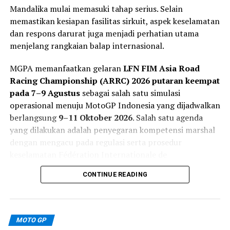
Mandalika mulai memasuki tahap serius. Selain
Pembalap
Pertamina Enduro VR46 Racing Team
,
memastikan kesiapan fasilitas sirkuit, aspek keselamatan
Fabio Di Giannantonio
, kembali menjadi pembalap
dan respons darurat juga menjadi perhatian utama
Ducati terbaik dengan finis di posisi keempat. Sedangkan
menjelang rangkaian balap internasional.
juara dunia delapan kali
Marc Marquez
harus puas di
posisi kelima setelah menjalani hukuman long lap
MGPA memanfaatkan gelaran
LFN FIM Asia Road
penalty akibat insiden pada sesi Sprint.
Racing Championship (ARRC) 2026 putaran keempat
pada 7–9 Agustus
sebagai salah satu simulasi
operasional menuju MotoGP Indonesia yang dijadwalkan
Dominasi Aprilia dan
berlangsung
9–11 Oktober 2026
. Salah satu agenda
yang dilakukan adalah penyegaran kompetensi marshal
Momentum Juara
dengan mengacu pada regulasi serta prosedur
keselamatan Fédération Internationale de
Hasil MotoGP Amerika 2026 menegaskan kekuatan
Motocyclisme (FIM).
paket motor
Aprilia RS-GP
yang tampil kompetitif di
CONTINUE READING
lintasan teknis seperti COTA. Konsistensi kecepatan,
Langkah ini penting karena MotoGP memiliki tingkat
manajemen ban, serta strategi balap yang matang
kompleksitas operasional yang lebih tinggi. Setiap
menjadi faktor utama di balik dominasi Bezzecchi.
sektor lintasan membutuhkan personel yang memahami
MOTO GP
prosedur evakuasi, komunikasi, penanganan insiden,
Dengan kemenangan hattrick ini, posisi Bezzecchi dalam