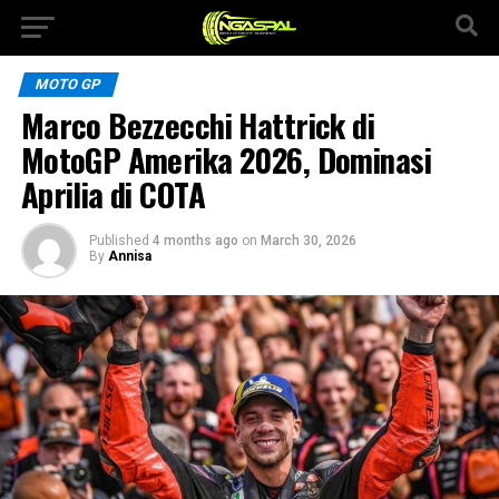
MOTO GP
Marco Bezzecchi Hattrick di
MotoGP Amerika 2026, Dominasi
Aprilia di COTA
Published
4 months ago
on
March 30, 2026
By
Annisa