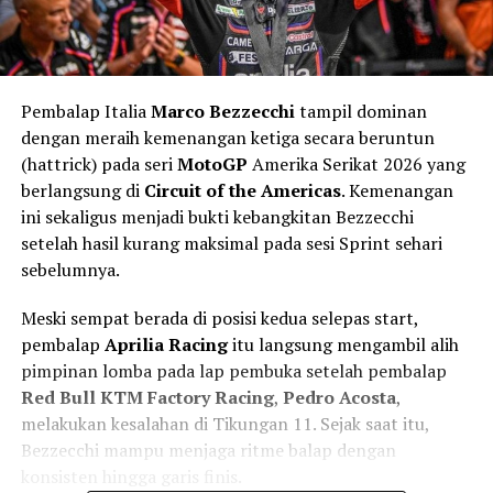
Pembalap Italia
Marco Bezzecchi
tampil dominan
dengan meraih kemenangan ketiga secara beruntun
(hattrick) pada seri
MotoGP
Amerika Serikat 2026 yang
berlangsung di
Circuit of the Americas
. Kemenangan
ini sekaligus menjadi bukti kebangkitan Bezzecchi
setelah hasil kurang maksimal pada sesi Sprint sehari
sebelumnya.
Meski sempat berada di posisi kedua selepas start,
pembalap
Aprilia Racing
itu langsung mengambil alih
pimpinan lomba pada lap pembuka setelah pembalap
Red Bull KTM Factory Racing
,
Pedro Acosta
,
melakukan kesalahan di Tikungan 11. Sejak saat itu,
Bezzecchi mampu menjaga ritme balap dengan
konsisten hingga garis finis.