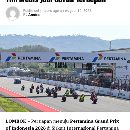
sang pemimpin lomba, namun perbedaan ritme
Published
4 hours ago
on
August 10, 2026
membuatnya memilih bermain aman dan finis sekitar
By
Annisa
dua detik di belakang.
Sementara itu, Acosta tetap mampu mempertahankan
posisi podium meski melakukan beberapa kesalahan
selama balapan. Podium ini menjadi salah satu hasil
penting bagi pembalap muda asal Spanyol tersebut
dalam menjaga konsistensi performa musim ini.
LOMBOK
– Persiapan menuju
Pertamina Grand Prix
of Indonesia 2026
di Sirkuit Internasional Pertamina