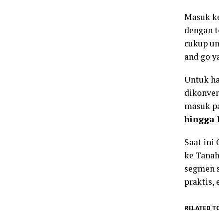
Masuk k
dengan t
cukup un
and go y
Untuk ha
dikonver
masuk pa
hingga 
Saat ini
ke Tanah 
segmen s
praktis,
RELATED T