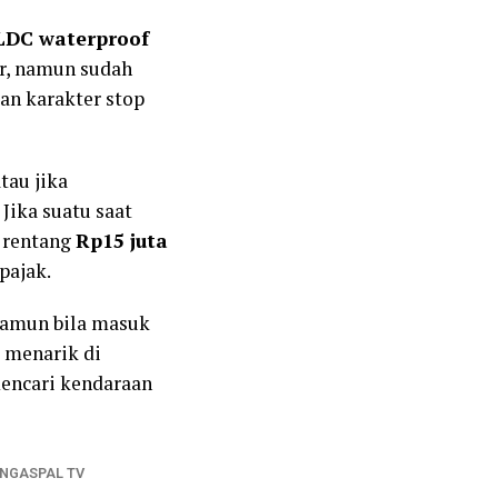
LDC waterproof
ar, namun sudah
an karakter stop
atau jika
. Jika suatu saat
i rentang
Rp15 juta
pajak.
Namun bila masuk
i menarik di
mencari kendaraan
NGASPAL TV