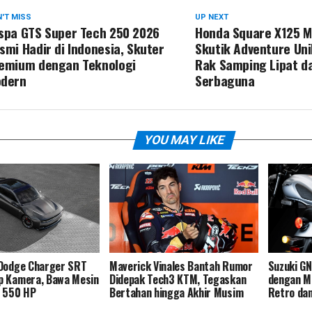
'T MISS
UP NEXT
spa GTS Super Tech 250 2026
Honda Square X125 M
smi Hadir di Indonesia, Skuter
Skutik Adventure Un
emium dengan Teknologi
Rak Samping Lipat da
dern
Serbaguna
YOU MAY LIKE
 Dodge Charger SRT
Maverick Vinales Bantah Rumor
Suzuki G
p Kamera, Bawa Mesin
Didepak Tech3 KTM, Tegaskan
dengan Me
o 550 HP
Bertahan hingga Akhir Musim
Retro dan