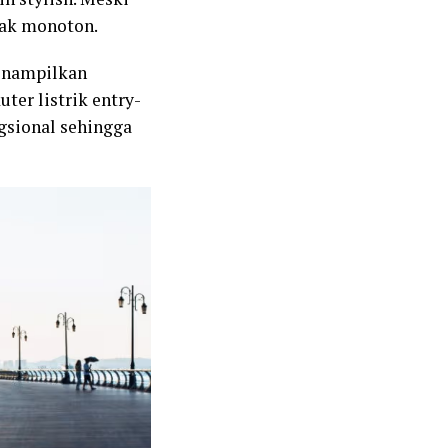
idak monoton.
nampilkan
ter listrik entry-
gsional sehingga