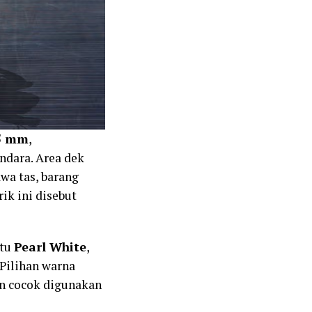
5 mm
,
dara. Area dek
awa tas, barang
ik ini disebut
itu
Pearl White
,
 Pilihan warna
an cocok digunakan