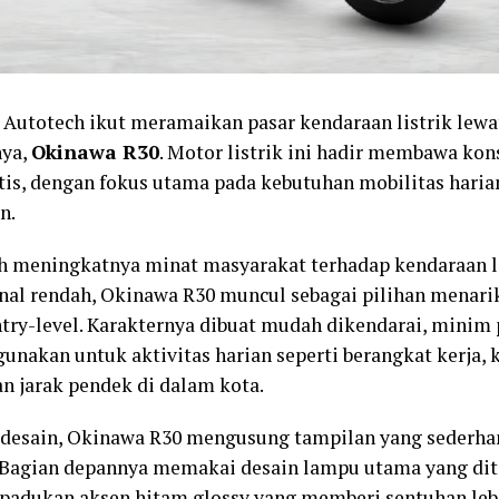
Autotech ikut meramaikan pasar kendaraan listrik lewat
nya,
Okinawa R30
. Motor listrik ini hadir membawa kon
tis, dengan fokus utama pada kebutuhan mobilitas haria
n.
h meningkatnya minat masyarakat terhadap kendaraan li
nal rendah, Okinawa R30 muncul sebagai pilihan menarik
entry-level. Karakternya dibuat mudah dikendarai, minim 
gunakan untuk aktivitas harian seperti berangkat kerja,
an jarak pendek di dalam kota.
i desain, Okinawa R30 mengusung tampilan yang sederh
Bagian depannya memakai desain lampu utama yang dit
ipadukan aksen hitam glossy yang memberi sentuhan lebi