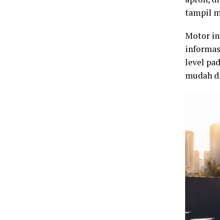
tampil m
Motor in
informas
level pa
mudah di