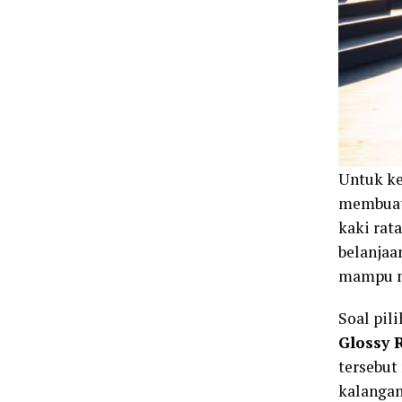
Untuk ke
membuatn
kaki rat
belanjaan
mampu m
Soal pil
Glossy 
tersebut
kalangan