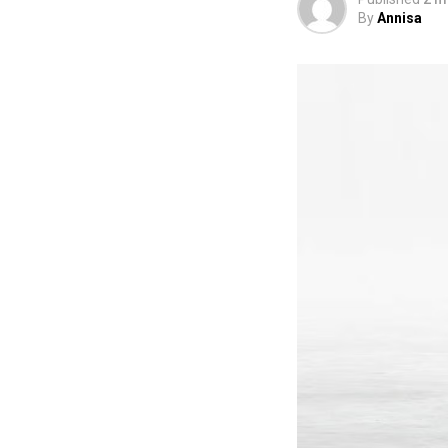
By
Annisa