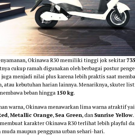
nyamanan, Okinawa R30 memiliki tinggi jok sekitar
73
ya cukup ramah digunakan oleh berbagai postur pengen
a juga menjadi nilai plus karena lebih praktis saat memb
, atau kebutuhan harian lainnya. Menariknya, skuter listr
embawa beban hingga
150 kg
.
ihan warna, Okinawa menawarkan lima warna atraktif ya
Red
,
Metallic Orange
,
Sea Green
, dan
Sunrise Yellow
.
 membuat karakter Okinawa R30 terlihat lebih playful d
 muda maupun pengguna urban sehari-hari.