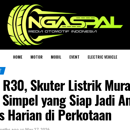
HOME
MOTOR
MOBIL
EVENT
ELECTRIC VEHICLE
E
 R30, Skuter Listrik Mur
 Simpel yang Siap Jadi A
s Harian di Perkotaan
onths ago
on
May 27, 2026