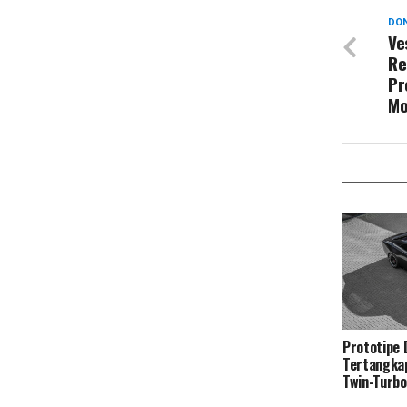
DON
Ve
Re
Pr
Mo
Prototipe
Tertangka
Twin-Turb