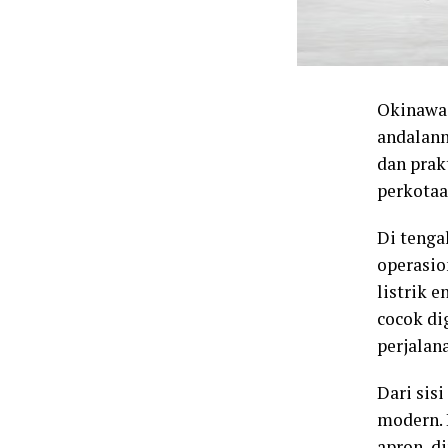
Okinawa 
andalan
dan prak
perkotaa
Di tenga
operasio
listrik 
cocok di
perjalan
Dari sis
modern. 
apron, d