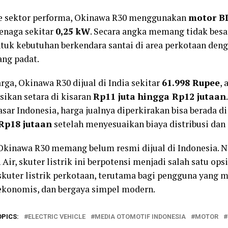
e sektor performa, Okinawa R30 menggunakan
motor B
enaga sekitar
0,25 kW
. Secara angka memang tidak bes
tuk kebutuhan berkendara santai di area perkotaan deng
ang padat.
rga, Okinawa R30 dijual di India sekitar
61.998 Rupee
, 
sikan setara di kisaran
Rp11 juta hingga Rp12 jutaan
sar Indonesia, harga jualnya diperkirakan bisa berada d
Rp18 jutaan
setelah menyesuaikan biaya distribusi dan 
 Okinawa R30 memang belum resmi dijual di Indonesia. 
Air, skuter listrik ini berpotensi menjadi salah satu ops
kuter listrik perkotaan, terutama bagi pengguna yang 
 ekonomis, dan bergaya simpel modern.
OPICS:
ELECTRIC VEHICLE
MEDIA OTOMOTIF INDONESIA
MOTOR