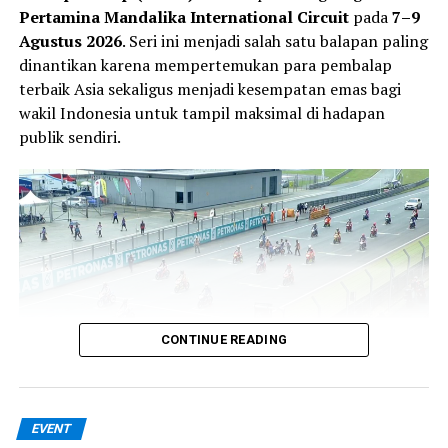
Pertamina Mandalika International Circuit
pada
7–9
Agustus 2026
. Seri ini menjadi salah satu balapan paling
dinantikan karena mempertemukan para pembalap
terbaik Asia sekaligus menjadi kesempatan emas bagi
wakil Indonesia untuk tampil maksimal di hadapan
publik sendiri.
CONTINUE READING
Sebanyak
102 pembalap
dipastikan ambil bagian pada
EVENT
seri Mandalika kali ini. Dari jumlah tersebut,
32