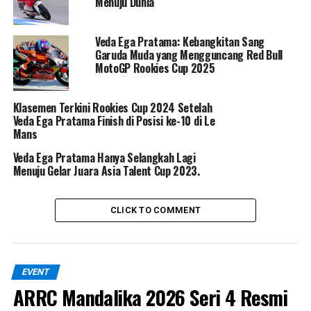
Menuju Dunia
Kita tunggu aksi dari Veda dalam balapan pertama
nanti. Jangan lewatkan! Anda dapat menyaksikan live
Veda Ega Pratama: Kebangkitan Sang
streaming di Facebook Red Bull atau Red Bull TV.
Garuda Muda yang Mengguncang Red Bull
MotoGP Rookies Cup 2025
RELATED TOPICS:
VEDA EGA
Klasemen Terkini Rookies Cup 2024 Setelah
UP NEXT
Veda Ega Pratama Finish di Posisi ke-10 di Le
Hasil Race 2 OnePrix Palangkaraya
Mans
DON'T MISS
Veda Ega Pratama Hanya Selangkah Lagi
BMW Berencana Bergabung dalam MotoGP 2027
Menuju Gelar Juara Asia Talent Cup 2023.
Bersama Pabrikan lain, Dimulai dari Nol
CLICK TO COMMENT
EVENT
ARRC Mandalika 2026 Seri 4 Resmi