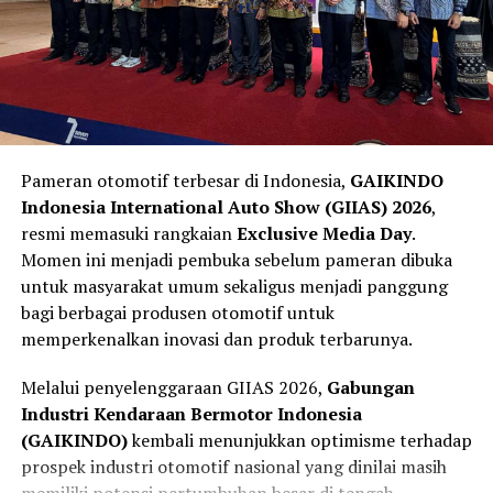
Jika sistem mendeteksi risiko benturan yang tinggi,
maka tahap
Act
akan bekerja melalui teknologi
Integrated Power Brake
. Sistem ini membantu
memberikan tekanan pengereman secara otomatis
Menurutnya, tampil di kandang sendiri memang
sebagai bentuk asistensi kepada pengemudi. Teknologi
memberikan keuntungan berupa pemahaman karakter
tersebut tidak mengambil alih kendali kendaraan,
lintasan, racing line, titik pengereman, hingga kondisi
melainkan membantu mengurangi kecepatan sehingga
Pameran otomotif terbesar di Indonesia,
GAIKINDO
cuaca tropis yang sudah sangat dikenal oleh pembalap
dampak kecelakaan dapat diminimalkan.
Indonesia International Auto Show (GIIAS) 2026
,
nasional.
resmi memasuki rangkaian
Exclusive Media Day
.
Keselamatan Aktif Menjadi Standar
Momen ini menjadi pembuka sebelum pameran dibuka
Namun, keuntungan tersebut tidak otomatis menjamin
Kendaraan Masa Depan
untuk masyarakat umum sekaligus menjadi panggung
hasil maksimal. Persaingan tetap ditentukan oleh
bagi berbagai produsen otomotif untuk
kesiapan motor, strategi tim, konsistensi pembalap,
memperkenalkan inovasi dan produk terbarunya.
serta kemampuan beradaptasi terhadap perubahan
kondisi lintasan selama akhir pekan balapan.
Melalui penyelenggaraan GIIAS 2026,
Gabungan
Industri Kendaraan Bermotor Indonesia
Selain itu, para pembalap luar negeri kini juga telah
(GAIKINDO)
kembali menunjukkan optimisme terhadap
beberapa kali tampil di Mandalika sehingga tingkat
prospek industri otomotif nasional yang dinilai masih
adaptasi mereka terhadap karakter sirkuit semakin baik.