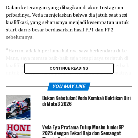
Dalam keterangan yang dibagikan di akun Instagram
pribadinya, Veda menjelaskan bahwa dia jatuh saat sesi
kualifikasi, yang seharusnya menjadi kesempatan untuk
start dari 5 besar berdasarkan hasil FP1 dan FP2
sebelumnya.
“Hari ini adalah pertama kalinya saya berkendara di Le
Mans, saya merasa baik-baik saja tetapi saya terjatuh di
kualifikasi. Jadi saya tidak bisa memberikan yang terbaik
CONTINUE READING
untuk mencari waktu putaran terbaik. Sekarang saatnya
untuk istirahat dan bersiap-siap,” tulis Veda dalam
YOU MAY LIKE
unggahan Instagramnya.
Bukan Kebetulan! Veda Kembali Buktikan Diri
Meskipun memulai balapan dari urutan ke-11, Veda
di Moto3 2026
hanya berjarak 1.117 detik dari pole position. Pembalap
tercepat, Quiles, mencatatkan waktu 1 menit 44.230
detik, sedangkan Veda mencatatkan waktu 1 menit
Veda Ega Pratama Tutup Musim JuniorGP
45.347 detik.
2025 dengan Tekad Baja dan Semangat