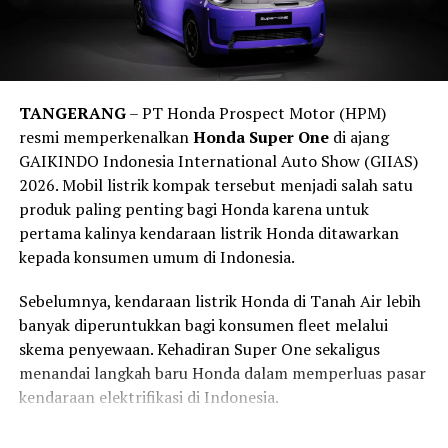
diperkuat melalui
Rencana Umum Nasional
Prototipe tersebut juga terlihat menggunakan pelek
Keselamatan (RUNK)
yang menempatkan keselamatan
berdiameter besar yang dipadukan dengan sistem
kendaraan sebagai salah satu pilar utama transportasi
pengereman berperforma tinggi. Kombinasi ini
nasional.
mengindikasikan bahwa Dodge tidak hanya mengejar
TANGERANG
– PT Honda Prospect Motor (HPM)
Edukasi Keselamatan dan Program
angka tenaga, tetapi juga meningkatkan kemampuan
resmi memperkenalkan
Honda Super One
di ajang
handling dan pengereman.
GAIKINDO Indonesia International Auto Show (GIIAS)
Sosial Bosch
2026. Mobil listrik kompak tersebut menjadi salah satu
Menariknya, salah satu unit terlihat membawa
Racepak
produk paling penting bagi Honda karena untuk
Selain memperagakan teknologi keselamatan modern,
data logger
. Perangkat tersebut digunakan untuk
pertama kalinya kendaraan listrik Honda ditawarkan
Bosch juga mengedukasi pengunjung mengenai
merekam berbagai parameter kendaraan selama proses
kepada konsumen umum di Indonesia.
pentingnya melakukan perawatan kendaraan secara
pengujian.
berkala agar seluruh sistem keselamatan tetap bekerja
Sebelumnya, kendaraan listrik Honda di Tanah Air lebih
secara optimal.
Kehadiran alat tersebut memperkuat dugaan bahwa
banyak diperuntukkan bagi konsumen fleet melalui
prototipe Charger ini sedang menjalani pengembangan
skema penyewaan. Kehadiran Super One sekaligus
Bosch turut menghadirkan berbagai produk aftermarket
serius, termasuk pengujian performa dan kemungkinan
menandai langkah baru Honda dalam memperluas pasar
seperti
wiper, busi, filter, lampu, klakson
, hingga
pengujian di lintasan.
kendaraan elektrifikasi di Indonesia.
komponen otomotif lainnya yang berperan mendukung
Mesin Hurricane Twin-Turbo Jadi Senjata
keselamatan berkendara sehari-hari.