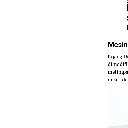
Mesin
Kijang D
dimodifi
melimpah
dicari d