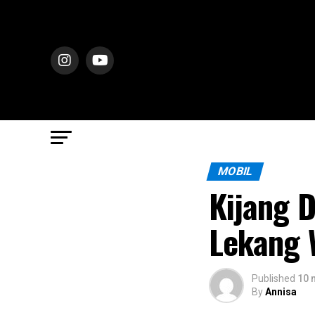
MOBIL
Kijang D
Lekang 
Published
10 
By
Annisa