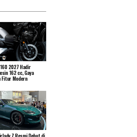
N160 2027 Hadir
sin 162 cc, Gaya
 Fitur Modern
irlady Z Resmi Debut di