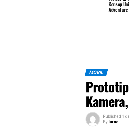
Konsep Uni
Adventure 
MOBIL
Prototi
Kamera,
Published
1 d
By
lurno