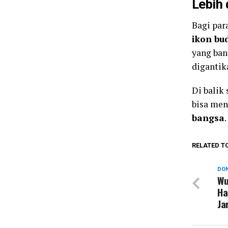
Lebih 
Bagi par
ikon bu
yang ban
digantik
Di balik
bisa men
bangsa
.
RELATED T
DON
Wu
Ha
Ja