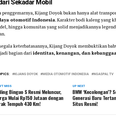
dari Sekadar Mobil
a penggemarnya, Kijang Doyok bukan hanya alat transpo
daya otomotif Indonesia
. Karakter bodi kaleng yang k
del, hingga komunitas yang solid menjadikannya legenda
an.
 segala keterbatasannya, Kijang Doyok membuktikan ba
jadi bagian dari
identitas, kenangan, dan kebangga
OPICS:
KIJANG DOYOK
MEDIA OTOMOTIF INDONESIA
NGASPAL TV
'T MISS
UP NEXT
ling Binguo S Resmi Meluncur,
BMW ‘Kecolongan’? Se
rga Mulai Rp150 Jutaan dengan
Generasi Baru Terta
rak Tempuh 430 Km!
Situs Resmi!