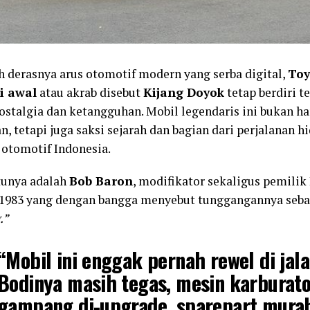
h derasnya arus otomotif modern yang serba digital,
Toy
i awal
atau akrab disebut
Kijang Doyok
tetap berdiri t
ostalgia dan ketangguhan. Mobil legendaris ini bukan h
n, tetapi juga saksi sejarah dan bagian dari perjalanan 
 otomotif Indonesia.
tunya adalah
Bob Baron
, modifikator sekaligus pemilik
 1983 yang dengan bangga menyebut tunggangannya seb
.”
“Mobil ini enggak pernah rewel di jala
Bodinya masih tegas, mesin karburato
gampang di-upgrade, sparepart murah