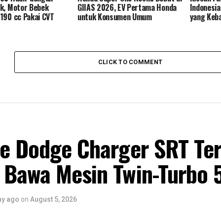
k, Motor Bebek
GIIAS 2026, EV Pertama Honda
Indonesi
190 cc Pakai CVT
untuk Konsumen Umum
yang Keb
CLICK TO COMMENT
pe Dodge Charger SRT Te
 Bawa Mesin Twin-Turbo 
ay ago
on
August 5, 2026