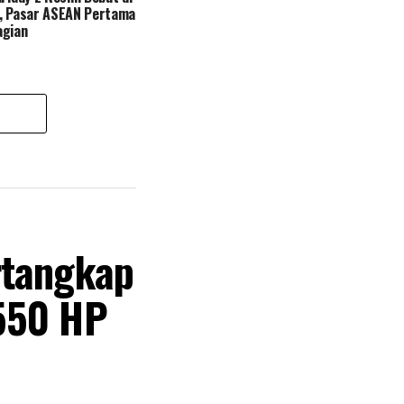
a, Pasar ASEAN Pertama
agian
rtangkap
550 HP