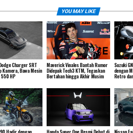
YOU MAY LIKE
 Dodge Charger SRT
Maverick Vinales Bantah Rumor
Suzuki G
p Kamera, Bawa Mesin
Didepak Tech3 KTM, Tegaskan
dengan Me
o 550 HP
Bertahan hingga Akhir Musim
Retro dan
190 Hadir dengan
Honda Super One Resmi Debut di
Nissan Fa