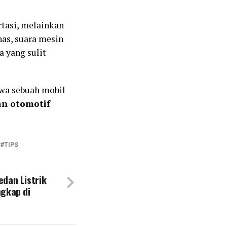
rtasi, melainkan
has, suara mesin
 yang sulit
hwa sebuah mobil
an otomotif
TIPS
dan Listrik
ngkap di