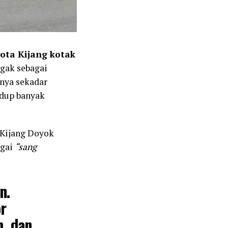
ota Kijang kotak
egak sebagai
anya sekadar
hidup banyak
 Kijang Doyok
agai
“sang
n.
r
, dan