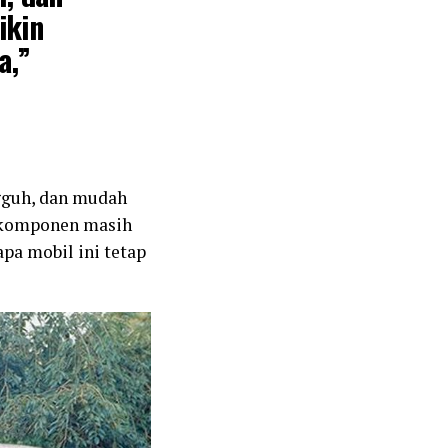
ikin
a,”
gguh, dan mudah
a komponen masih
pa mobil ini tetap