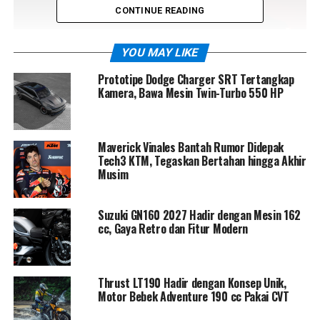
CONTINUE READING
YOU MAY LIKE
Prototipe Dodge Charger SRT Tertangkap
Kamera, Bawa Mesin Twin-Turbo 550 HP
Detail menarik lain adalah penggunaan
spion
Maverick Vinales Bantah Rumor Didepak
Tech3 KTM, Tegaskan Bertahan hingga Akhir
konvensional
, bukan kamera futuristik ala konsep, yang
Musim
menguatkan dugaan mobil ini sudah mendekati versi
produksi. Bahkan, handle pintu rata dengan bodi
mempertegas aura modern sekaligus aerodinamis.
Suzuki GN160 2027 Hadir dengan Mesin 162
cc, Gaya Retro dan Fitur Modern
Banyak pengamat yakin mobil misterius ini adalah
kandidat kuat
BMW i4 generasi terbaru
. Jika benar,
artinya sedan listrik premium pesaing Tesla Model 3 dan
Thrust LT190 Hadir dengan Konsep Unik,
Motor Bebek Adventure 190 cc Pakai CVT
Polestar 2 ini akan beralih ke platform Neue Klasse,
menjanjikan kabin lebih lega, efisiensi tinggi, jarak