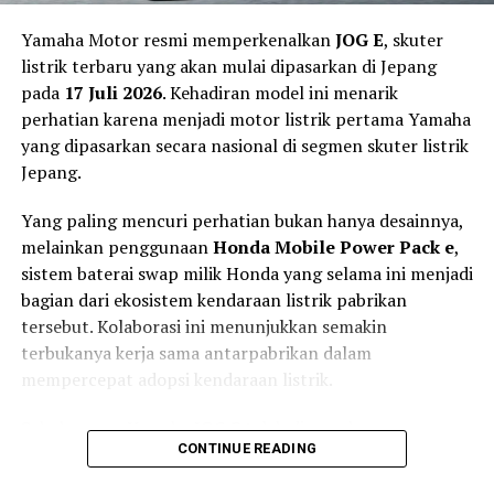
Yamaha Motor resmi memperkenalkan
JOG E
, skuter
listrik terbaru yang akan mulai dipasarkan di Jepang
pada
17 Juli 2026
. Kehadiran model ini menarik
perhatian karena menjadi motor listrik pertama Yamaha
yang dipasarkan secara nasional di segmen skuter listrik
Jepang.
Yang paling mencuri perhatian bukan hanya desainnya,
melainkan penggunaan
Honda Mobile Power Pack e
,
sistem baterai swap milik Honda yang selama ini menjadi
bagian dari ekosistem kendaraan listrik pabrikan
Torsi Instan 180 Nm dan Jarak
tersebut. Kolaborasi ini menunjukkan semakin
terbukanya kerja sama antarpabrikan dalam
Tempuh 160 Km
mempercepat adopsi kendaraan listrik.
Di sektor penggerak, Tyranno X dibekali motor listrik
Sebelumnya, Yamaha JOG E telah dipasarkan secara
berkekuatan
3 kW
dengan torsi maksimum mencapai
CONTINUE READING
terbatas di wilayah
Tokyo
dan
Osaka
sejak Desember
180 Nm
.
2025. Kini, Yamaha memperluas pemasarannya ke