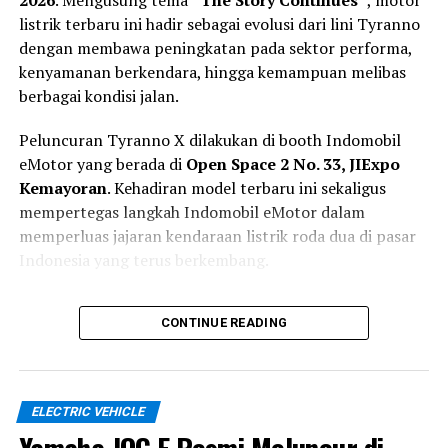
2026
. Mengusung tema
“The Story Continues”
, motor
listrik terbaru ini hadir sebagai evolusi dari lini Tyranno
dengan membawa peningkatan pada sektor performa,
kenyamanan berkendara, hingga kemampuan melibas
berbagai kondisi jalan.
Peluncuran Tyranno X dilakukan di booth Indomobil
eMotor yang berada di
Open Space 2 No. 33, JIExpo
Kemayoran
. Kehadiran model terbaru ini sekaligus
mempertegas langkah Indomobil eMotor dalam
memperluas jajaran kendaraan listrik roda dua di pasar
Indonesia yang terus berkembang.
Lebih Siap untuk Mobilitas Harian
CONTINUE READING
dan Petualangan Ringan
Berbeda dari pendahulunya yang lebih berorientasi pada
ELECTRIC VEHICLE
penggunaan perkotaan, Tyranno X dikembangkan
sebagai motor listrik serbaguna yang mampu