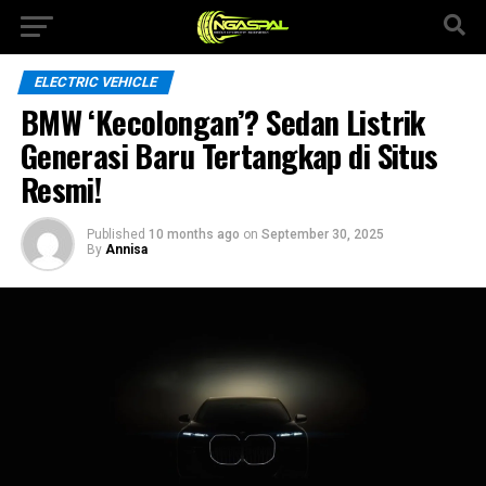
ELECTRIC VEHICLE
BMW ‘Kecolongan’? Sedan Listrik
Generasi Baru Tertangkap di Situs
Resmi!
Published
10 months ago
on
September 30, 2025
By
Annisa