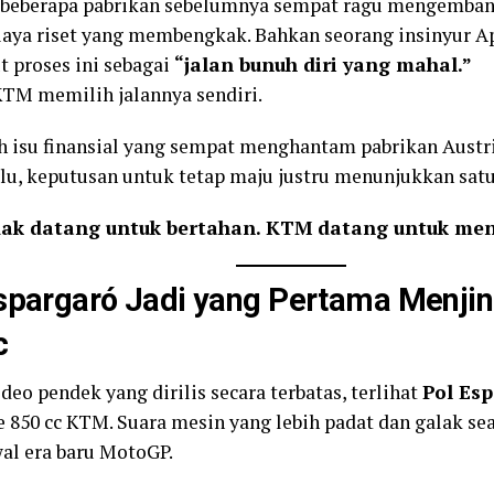
 beberapa pabrikan sebelumnya sempat ragu mengemban
iaya riset yang membengkak. Bahkan seorang insinyur Ap
 proses ini sebagai
“jalan bunuh diri yang mahal.”
M memilih jalannya sendiri.
h isu finansial yang sempat menghantam pabrikan Austr
alu, keputusan untuk tetap maju justru menunjukkan satu
ak datang untuk bertahan. KTM datang untuk me
spargaró Jadi yang Pertama Menji
c
deo pendek yang dirilis secara terbatas, terlihat
Pol Es
e 850 cc KTM. Suara mesin yang lebih padat dan galak s
wal era baru MotoGP.