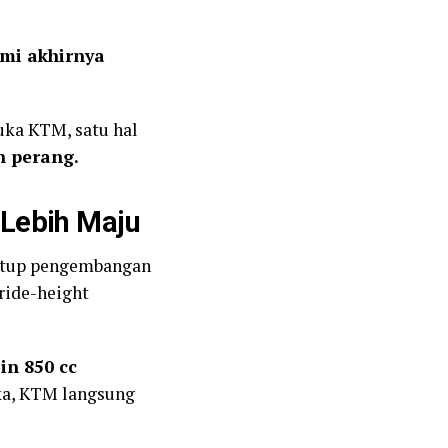
ami akhirnya
buka KTM, satu hal
n perang.
Lebih Maju
nutup pengembangan
 ride-height
in 850 cc
uka, KTM langsung