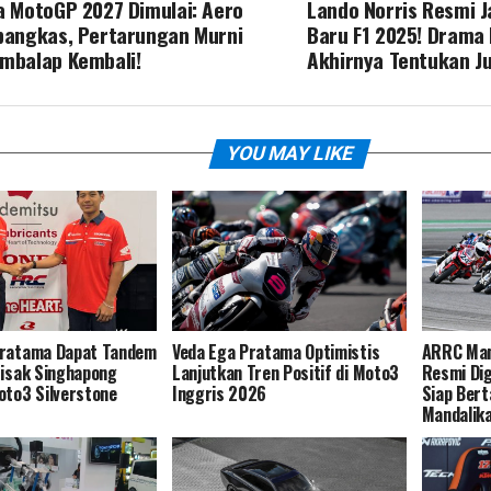
a MotoGP 2027 Dimulai: Aero
Lando Norris Resmi J
pangkas, Pertarungan Murni
Baru F1 2025! Drama 
mbalap Kembali!
Akhirnya Tentukan J
YOU MAY LIKE
Pratama Dapat Tandem
Veda Ega Pratama Optimistis
ARRC Man
tisak Singhapong
Lanjutkan Tren Positif di Moto3
Resmi Dig
oto3 Silverstone
Inggris 2026
Siap Bert
Mandalik