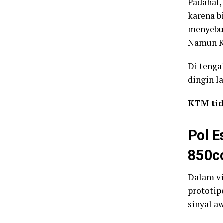
Padahal,
karena b
menyebut
Namun KT
Di tenga
dingin l
KTM tid
Pol E
850c
Dalam vi
prototip
sinyal a