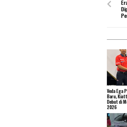
Er
Di
Pe
Veda Ega 
Baru, Kiat
Debut di M
2026