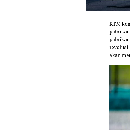
KTM kemb
pabrikan
pabrikan
revolusi
akan men