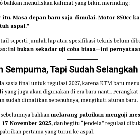
ó bahkan menuliskan kalimat yang bikin merinding:
 itu. Masa depan baru saja dimulai. Motor 850cc k
uh aspal.”
tail seperti jumlah lap atau spesifikasi teknis belum di
las:
ini bukan sekadar uji coba biasa—ini pernyataa
 Sempurna, Tapi Sudah Selangkah 
a sasis final untuk regulasi 2027, karena KTM baru me
lli yang juga akan digunakan di era baru nanti. Perangkat
an sudah dimatikan sepenuhnya, mengikuti aturan baru.
i sebelumnya bahkan
melarang pabrikan menguji mes
 17 November 2025
, dan begitu “jendela” regulasi dib
pabrikan pertama yang turun ke aspal.