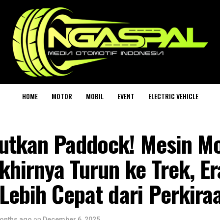
HOME
MOTOR
MOBIL
EVENT
ELECTRIC VEHICLE
utkan Paddock! Mesin M
hirnya Turun ke Trek, Er
Lebih Cepat dari Perkira
onths ago
on
December 6, 2025