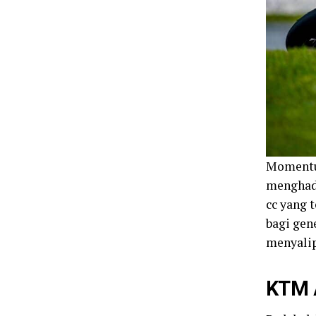
Momentum
menghadi
cc yang 
bagi gen
menyalip
KTM A