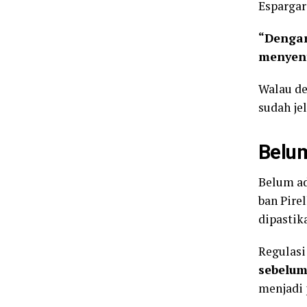
Espargar
“Dengar
menyent
Walau de
sudah je
Belum
Belum ad
ban Pire
dipastik
Regulas
sebelum
menjadi 