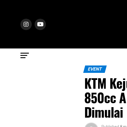
EVENT
KTM Kej
850cc Ak
Dimulai 
Published
8 m