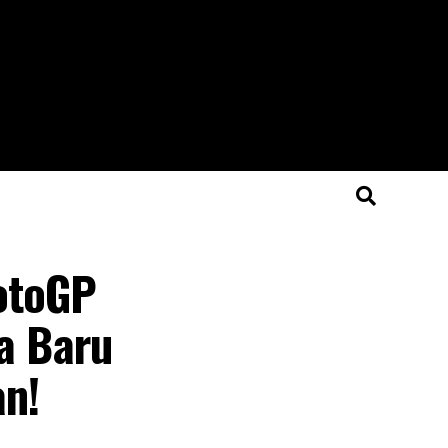
otoGP
a Baru
an!