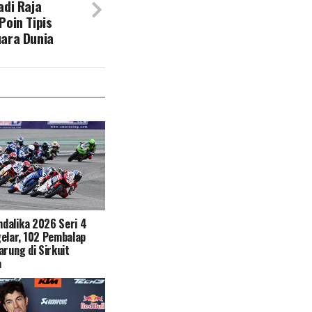
adi Raja
Poin Tipis
uara Dunia
dalika 2026 Seri 4
elar, 102 Pembalap
arung di Sirkuit
a