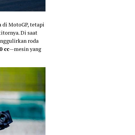
di MotoGP, tetapi
itornya. Di saat
enggulirkan roda
0 cc
—mesin yang