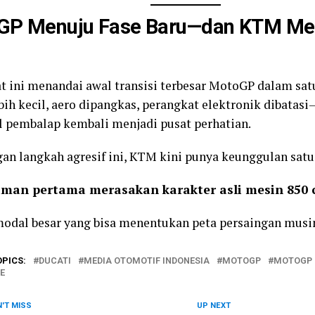
GP Menuju Fase Baru—dan KTM Me
at ini menandai awal transisi terbesar MotoGP dalam sat
bih kecil, aero dipangkas, perangkat elektronik dibata
ll pembalap kembali menjadi pusat perhatian.
an langkah agresif ini, KTM kini punya keunggulan satu
man pertama merasakan karakter asli mesin 850 cc
odal besar yang bisa menentukan peta persaingan musi
OPICS:
DUCATI
MEDIA OTOMOTIF INDONESIA
MOTOGP
MOTOGP 
E
'T MISS
UP NEXT