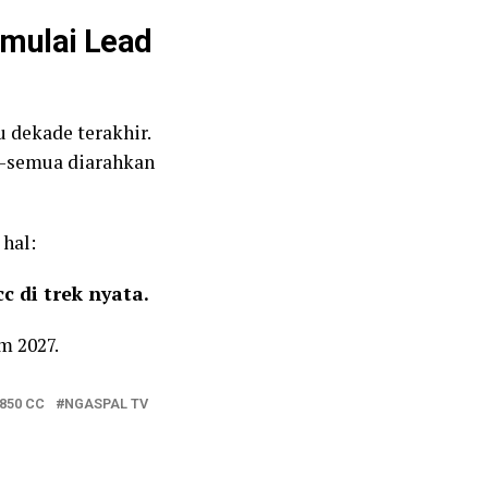
mulai Lead
u dekade terakhir.
si—semua diarahkan
 hal:
 di trek nyata.
m 2027.
850 CC
NGASPAL TV