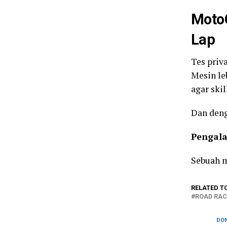
Moto
Lap
Tes priv
Mesin le
agar ski
Dan deng
Pengala
Sebuah m
RELATED T
ROAD RAC
DON