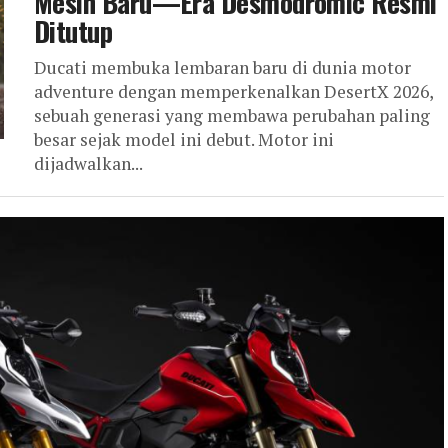
Mesin Baru—Era Desmodromic Resmi
Ditutup
Ducati membuka lembaran baru di dunia motor
adventure dengan memperkenalkan DesertX 2026,
sebuah generasi yang membawa perubahan paling
besar sejak model ini debut. Motor ini
dijadwalkan...