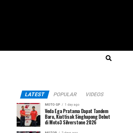
LATEST
POPULAR
VIDEOS
MOTO GP
1 day ago
Veda Ega Pratama Dapat Tandem
Baru, Kiattisak Singhapong Debut
di Moto3 Silverstone 2026
MOTOR
2 days ago