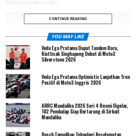
berbagai kondisi medan.
CONTINUE READING
YOU MAY LIKE
Veda Ega Pratama Dapat Tandem Baru,
Kiattisak Singhapong Debut di Moto3
Silverstone 2026
Veda Ega Pratama Optimistis Lanjutkan Tren
Positif di Moto3 Inggris 2026
Tidak hanya mengandalkan kenyamanan, CFMoto juga
ARRC Mandalika 2026 Seri 4 Resmi Digelar,
membekali 800MT-ES dengan perangkat keselamatan
102 Pembalap Siap Bertarung di Sirkuit
mutakhir. Sistem
kontrol stabilitas Bosch
,
IMU enam
Mandalika
sumbu
, serta
empat mode berkendara
menjadi
kombinasi yang dirancang untuk menjaga traksi dan
Bosch Tampilkan Teknologi Keselamatan
kestabilan, baik di jalan aspal maupun saat menjelajah