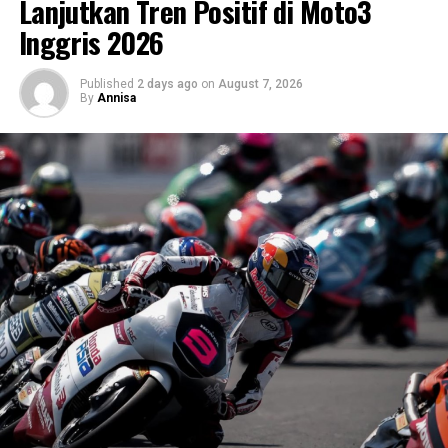
Lanjutkan Tren Positif di Moto3
Inggris 2026
Published
2 days ago
on
August 7, 2026
By
Annisa
Masuk ke area kokpit, nuansa modern langsung terasa
lewat
layar TFT 8 inci
yang menyajikan informasi
berkendara secara lengkap dan mudah dibaca. Sistem
pencahayaan sudah sepenuhnya mengandalkan
lampu
LED
, termasuk DRL, sementara
tangki bahan bakar 19
liter
dan bobot kosong
231 kg
menegaskan karakter