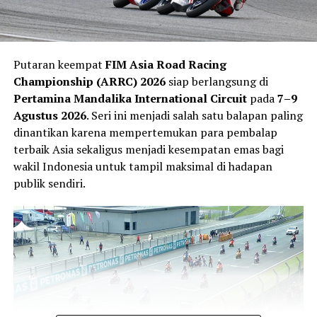
Putaran keempat
FIM Asia Road Racing
Championship (ARRC) 2026
siap berlangsung di
Pertamina Mandalika International Circuit
pada
7–9
Agustus 2026
. Seri ini menjadi salah satu balapan paling
dinantikan karena mempertemukan para pembalap
Veda mengaku jeda musim dimanfaatkannya untuk
terbaik Asia sekaligus menjadi kesempatan emas bagi
memulihkan kondisi fisik sekaligus mempersiapkan diri
wakil Indonesia untuk tampil maksimal di hadapan
menghadapi paruh kedua musim. Ia merasa hasil positif
publik sendiri.
di Sachsenring memberikan tambahan kepercayaan diri
untuk terus berkembang.
“Balapan terakhir di Jerman memberi saya lebih banyak
kepercayaan diri karena kami kembali menunjukkan
kecepatan yang bagus dan mencetak poin penting.
Setiap akhir pekan saya terus belajar tentang Moto3 dan
itu memberi motivasi tambahan untuk tampil lebih