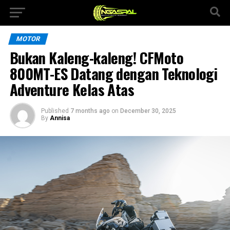
MOTOR
Bukan Kaleng-kaleng! CFMoto
800MT-ES Datang dengan Teknologi
Adventure Kelas Atas
Published
7 months ago
on
December 30, 2025
By
Annisa