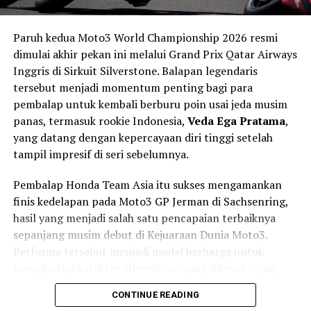
touring adventure yang siap menempuh perjalanan
panjang.
Paruh kedua Moto3 World Championship 2026 resmi
dimulai akhir pekan ini melalui Grand Prix Qatar Airways
CFMoto 800MT-ES hadir dalam dua balutan warna,
Biru
Inggris di Sirkuit Silverstone. Balapan legendaris
Neptunus
dan
Putih Nebula
. Menariknya, mesin 799 cc
tersebut menjadi momentum penting bagi para
yang digunakan merupakan produksi internal CFMoto
pembalap untuk kembali berburu poin usai jeda musim
dan juga menjadi basis bagi beberapa model KTM,
panas, termasuk rookie Indonesia,
Veda Ega Pratama
,
termasuk
KTM 790 Adventure
.
yang datang dengan kepercayaan diri tinggi setelah
Meski hingga kini
harga resmi dan jadwal peluncuran
tampil impresif di seri sebelumnya.
globalnya masih dirahasiakan
, kehadiran 800MT-ES
Pembalap Honda Team Asia itu sukses mengamankan
menjadi sinyal kuat bahwa CFMoto semakin percaya diri
finis kedelapan pada Moto3 GP Jerman di Sachsenring,
menghadirkan motor adventure berteknologi tinggi
hasil yang menjadi salah satu pencapaian terbaiknya
untuk bersaing di kelas menengah.
sepanjang musim debut di Kejuaraan Dunia Moto3.
Performa tersebut menjadi modal berharga untuk
RELATED TOPICS:
800MT-ES
CFMOTO
menghadapi karakter Silverstone yang dikenal cepat,
MEDIA OTOMOTIF INDONESIA
NGASPAL TV
mengalir (flowing), dan memiliki cuaca yang sulit
UP NEXT
CONTINUE READING
diprediksi.
Kolaborasi Gila Suzuki x Monster Hunter, DR-Z4S Tampil