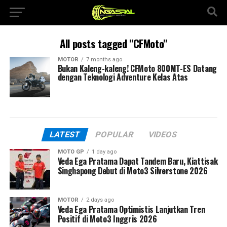
All posts tagged "CFMoto"
MOTOR
7 months ago
Bukan Kaleng-kaleng! CFMoto 800MT-ES Datang
dengan Teknologi Adventure Kelas Atas
LATEST
POPULAR
VIDEOS
MOTO GP
1 day ago
Veda Ega Pratama Dapat Tandem Baru, Kiattisak
Singhapong Debut di Moto3 Silverstone 2026
MOTOR
2 days ago
Veda Ega Pratama Optimistis Lanjutkan Tren
Positif di Moto3 Inggris 2026