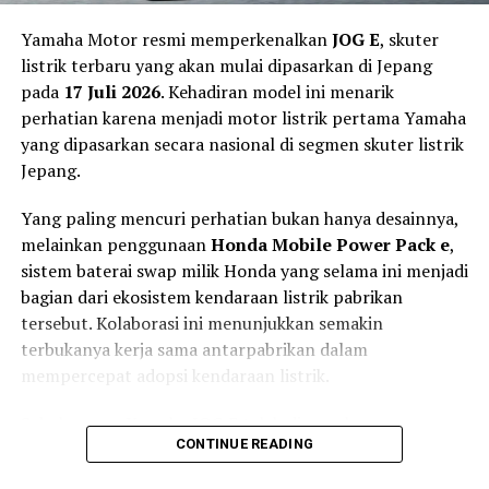
Yamaha Motor resmi memperkenalkan
JOG E
, skuter
listrik terbaru yang akan mulai dipasarkan di Jepang
pada
17 Juli 2026
. Kehadiran model ini menarik
perhatian karena menjadi motor listrik pertama Yamaha
yang dipasarkan secara nasional di segmen skuter listrik
Jepang.
Yang paling mencuri perhatian bukan hanya desainnya,
melainkan penggunaan
Honda Mobile Power Pack e
,
sistem baterai swap milik Honda yang selama ini menjadi
bagian dari ekosistem kendaraan listrik pabrikan
Torsi Instan 180 Nm dan Jarak
tersebut. Kolaborasi ini menunjukkan semakin
terbukanya kerja sama antarpabrikan dalam
Tempuh 160 Km
mempercepat adopsi kendaraan listrik.
Di sektor penggerak, Tyranno X dibekali motor listrik
Sebelumnya, Yamaha JOG E telah dipasarkan secara
berkekuatan
3 kW
dengan torsi maksimum mencapai
CONTINUE READING
terbatas di wilayah
Tokyo
dan
Osaka
sejak Desember
180 Nm
.
2025. Kini, Yamaha memperluas pemasarannya ke