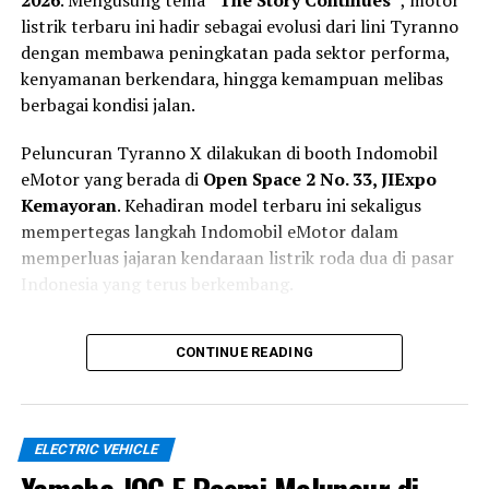
2026
. Mengusung tema
“The Story Continues”
, motor
listrik terbaru ini hadir sebagai evolusi dari lini Tyranno
RELATED TOPICS:
AFELLA
HONDA
dengan membawa peningkatan pada sektor performa,
MEDIA OTOMOTIF INDONESIA
MOBIL
NGASPAL TV
SONY
kenyamanan berkendara, hingga kemampuan melibas
berbagai kondisi jalan.
UP NEXT
Ofero Stareer 5 Lit Resmi Mengaspal, Sepeda Listrik
Dua Baterai Siap Jelajah Hingga 130 Km
Peluncuran Tyranno X dilakukan di booth Indomobil
eMotor yang berada di
Open Space 2 No. 33, JIExpo
DON'T MISS
Kemayoran
. Kehadiran model terbaru ini sekaligus
Era Baru Powertrain: Mesin Rotary R05E Jadi Langkah
Serius China Menatap Mobilitas Udara
mempertegas langkah Indomobil eMotor dalam
memperluas jajaran kendaraan listrik roda dua di pasar
Indonesia yang terus berkembang.
Lebih Siap untuk Mobilitas Harian
CONTINUE READING
dan Petualangan Ringan
Berbeda dari pendahulunya yang lebih berorientasi pada
ELECTRIC VEHICLE
penggunaan perkotaan, Tyranno X dikembangkan
sebagai motor listrik serbaguna yang mampu