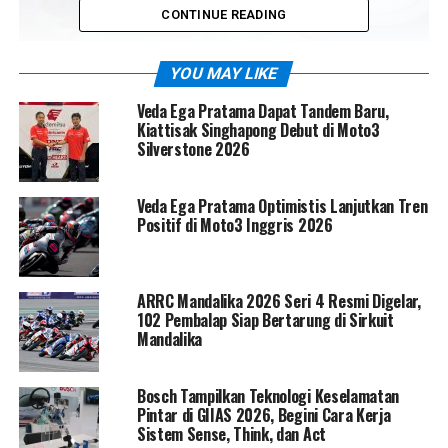
CONTINUE READING
YOU MAY LIKE
Veda Ega Pratama Dapat Tandem Baru,
Kiattisak Singhapong Debut di Moto3
Silverstone 2026
Veda Ega Pratama Optimistis Lanjutkan Tren
Positif di Moto3 Inggris 2026
Melalui fitur tersebut, penumpang Afeela 1 dapat
melakukan
streaming game dari konsol PS5 maupun
PS4 langsung di dalam kabin
, menjadikan perjalanan
bukan sekadar berpindah tempat, tetapi juga
ARRC Mandalika 2026 Seri 4 Resmi Digelar,
102 Pembalap Siap Bertarung di Sirkuit
pengalaman hiburan imersif. Dengan kebutuhan koneksi
Mandalika
internet minimal
5 Mbps
dan performa optimal di atas
15 Mbps
, Sony Honda Mobility memastikan
Bosch Tampilkan Teknologi Keselamatan
pengalaman bermain tetap mulus dan responsif.
Pintar di GIIAS 2026, Begini Cara Kerja
Sistem Sense, Think, dan Act
Diperkenalkan dalam wujud hampir siap produksi di
CES