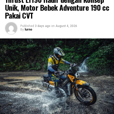
Unik, Motor Bebek Adventure 190 cc
Pakai CVT
Published
3 days ago
on
August 4, 2026
By
lurno
Lampu LED dan Panel Instrumen Semi-
Digital
Sektor pencahayaan Suzuki GN160 sudah menggunakan
teknologi LED. Lampu depan berbentuk bulat juga
dilengkapi
Daytime Running Light atau DRL
,
sementara desain lampu belakang tetap
mempertahankan bentuk membulat agar tidak
kehilangan nuansa klasik.