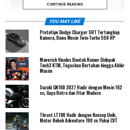
CONTINUE READING
YOU MAY LIKE
Prototipe Dodge Charger SRT Tertangkap
Kamera, Bawa Mesin Twin-Turbo 550 HP
Maverick Vinales Bantah Rumor Didepak
Untuk urusan lintasan, Ducati MX Team Indonesia
Tech3 KTM, Tegaskan Bertahan hingga Akhir
menurunkan duet pembalap terbaik Tanah Air,
Diva
Musim
Ismayana
dan
Hilman Maksum
. Keduanya dikenal
memiliki karakter balap agresif, konsisten, dan sarat
Suzuki GN160 2027 Hadir dengan Mesin 162
pengalaman, menjadikan mereka kombinasi ideal untuk
cc, Gaya Retro dan Fitur Modern
mengawal misi Ducati di berbagai ajang bergengsi.
Sebagai senjata utama, tim ini mengandalkan
Ducati
Thrust LT190 Hadir dengan Konsep Unik,
Desmo450 MX
, motor motocross terbaru yang
Motor Bebek Adventure 190 cc Pakai CVT
membawa DNA balap khas Bologna. Pada musim 2026,
Desmo450 MX versi Factory
akan menjadi andalan di