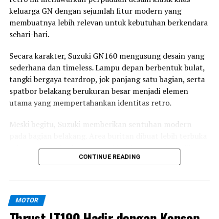
keluarga GN dengan sejumlah fitur modern yang
membuatnya lebih relevan untuk kebutuhan berkendara
sehari-hari.
Secara karakter, Suzuki GN160 mengusung desain yang
sederhana dan timeless. Lampu depan berbentuk bulat,
tangki bergaya teardrop, jok panjang satu bagian, serta
spatbor belakang berukuran besar menjadi elemen
utama yang mempertahankan identitas retro.
Meski begitu, Suzuki memberikan sentuhan modern
pada bagian belakang. Area buritan dibuat lebih terbuka
sehingga rangka dan suspensi belakang ganda terlihat
CONTINUE READING
jelas dan memberikan kesan klasik yang lebih kuat.
MOTOR
Thrust LT190 Hadir dengan Konsep