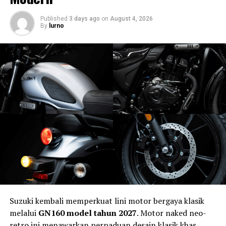
Published
3 days ago
on
August 4, 2026
By
lurno
RELATED TOPICS:
DUCATI DESMO450 MX
MEDIA OTOMOTIF INDONESIA
NGASPAL TV
RACE
UP NEXT
Yamaha TMAX Resmi Hadir Lagi di Indonesia, Skutik
Premium Ikonik dengan Harga Rp455 Juta
DON'T MISS
Resmi! M. Syauqi Deal ke No Limit Racing Team, Siap
Guncang Event Nasional 2026
Suzuki kembali memperkuat lini motor bergaya klasik
melalui
GN160 model tahun 2027
. Motor naked neo-
retro ini menawarkan perpaduan desain klasik khas