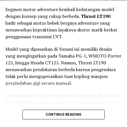
Panel instrumennya mengombinasikan
speedometer
Segmen motor adventure kembali kedatangan model
analog dengan layar digital
. Kombinasi tersebut
dengan konsep yang cukup berbeda.
Thrust LT190
memungkinkan pengendara mendapatkan informasi
hadir sebagai motor bebek bergaya adventure yang
berkendara yang lebih lengkap tanpa menghilangkan
menawarkan kepraktisan layaknya skuter matik berkat
atmosfer retro.
penggunaan transmisi CVT.
Suzuki juga menyematkan
port USB
yang dapat
Model yang dipasarkan di Yunani ini memiliki desain
digunakan untuk mengisi daya smartphone selama
yang mengingatkan pada Yamaha PG-1, WMOTO Porter
perjalanan. Fitur sederhana ini menjadi nilai tambah
125, hingga Honda CT125. Namun, Thrust LT190
untuk penggunaan harian, terutama bagi pengendara
menawarkan pendekatan berbeda karena pengendara
yang mengandalkan smartphone untuk navigasi.
tidak perlu mengoperasikan tuas kopling maupun
perpindahan gigi secara manual.
Mesin 162 cc, Fokus Torsi Putaran
Bawah
Cukup memutar gas, tenaga mesin langsung disalurkan
ke roda belakang. Konfigurasi tersebut membuat Thrust
Di balik desain klasiknya, Suzuki GN160 mengandalkan
LT190 menjadi perpaduan menarik antara karakter
mesin satu silinder
162 cc SOHC berpendingin udara
CONTINUE READING
motor bebek adventure dan kemudahan berkendara khas
dengan sistem injeksi elektronik.
skutik.