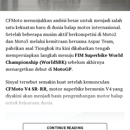
wheelbase 1.280 mm. Ground clearance mencapai
178
mm
, sehingga cukup menunjang penggunaan di jalan
perkotaan maupun ketika melewati permukaan jalan
CFMoto menunjukkan ambisi besar untuk menjadi salah
yang tidak rata.
satu kekuatan baru di dunia balap motor internasional.
Setelah beberapa musim aktif berkompetisi di Moto2
Kombinasi bobot ringan dan jok yang relatif rendah
dan Moto3 melalui kemitraan bersama Aspar Team,
membuat motor ini lebih mudah dikendalikan, terutama
pabrikan asal Tiongkok itu kini dikabarkan tengah
ketika harus berhenti, bermanuver di lalu lintas padat,
mempersiapkan langkah menuju
FIM Superbike World
maupun saat parkir.
Championship (WorldSBK)
sebelum akhirnya
menargetkan debut di
MotoGP
.
Kaki-Kaki Bergaya Klasik
Sinyal tersebut semakin kuat setelah kemunculan
Untuk sektor suspensi, Suzuki GN160 menggunakan
CFMoto V4 SR-RR
, motor superbike bermesin V4 yang
Mesin 190 cc dengan Tenaga 19 HP
fork teleskopik di depan dan suspensi ganda
diyakini akan menjadi basis pengembangan motor balap
hidrolik di belakang
.
untuk kejuaraan dunia.
Di balik desainnya yang bergaya adventure, Thrust
LT190 mengandalkan mesin satu silinder
190 cc DOHC,
empat katup
, berpendingin cairan.
CONTINUE READING