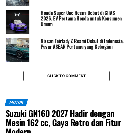
Kejuaraan Nasional dan Kejuaraan Daerah, sementara
Honda Super One Resmi Debut di GIIAS
Desmo450 MX versi standar
diproyeksikan tampil di
2026, EV Pertama Honda untuk Konsumen
ajang internasional, termasuk kompetisi motocross di
Umum
Thailand.
Nissan Fairlady Z Resmi Debut di Indonesia,
Kehadiran Ducati MX Team Indonesia menjadi sinyal
Pasar ASEAN Pertama yang Kebagian
kuat bahwa pabrikan Italia tersebut tak hanya datang
untuk berpartisipasi, tetapi siap bersaing dan
menorehkan prestasi. Musim 2026 pun dipastikan akan
menjadi panggung baru yang penuh gairah bagi Ducati
CLICK TO COMMENT
di dunia motocross Asia.
MOTOR
Suzuki GN160 2027 Hadir dengan
Mesin 162 cc, Gaya Retro dan Fitur
Modern