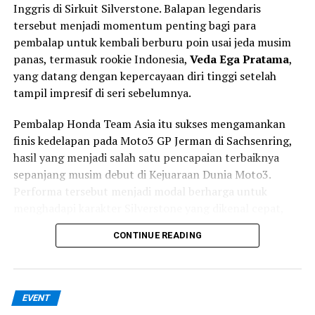
Inggris di Sirkuit Silverstone. Balapan legendaris
presisi tinggi dalam menentukan racing line dan
tersebut menjadi momentum penting bagi para
menjaga momentum. Bagi Kiattisak, tantangannya
pembalap untuk kembali berburu poin usai jeda musim
semakin besar karena ia harus beradaptasi dengan
panas, termasuk rookie Indonesia,
Veda Ega Pratama
,
motor Honda NSF250RW, lingkungan tim baru,
yang datang dengan kepercayaan diri tinggi setelah
sekaligus atmosfer Kejuaraan Dunia Moto3 dalam waktu
tampil impresif di seri sebelumnya.
singkat.
Pembalap Honda Team Asia itu sukses mengamankan
Kiattisak mengaku tidak ingin memasang target
finis kedelapan pada Moto3 GP Jerman di Sachsenring,
berlebihan pada debutnya. Fokus utamanya adalah
hasil yang menjadi salah satu pencapaian terbaiknya
memahami karakter motor dan bekerja secara bertahap
sepanjang musim debut di Kejuaraan Dunia Moto3.
di setiap sesi.
Performa tersebut menjadi modal berharga untuk
menghadapi karakter Silverstone yang dikenal cepat,
“Ekspektasi saya adalah
mengalir (flowing), dan memiliki cuaca yang sulit
berkembang selangkah
CONTINUE READING
diprediksi.
demi selangkah di setiap
Selain Veda, Honda Team Asia juga menghadirkan
sesi, belajar sebanyak
pembalap Thailand
Kiattisak Singhapong
yang
EVENT
mungkin, dan memberikan
menjalani debut di Moto3 World Championship