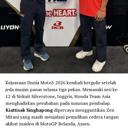
UP NEXT
Final Matapanah Cup Race Kediri Siap Digelar, Regulasi
2025 Tetap Jadi Acuan
DON'T MISS
Fabio Quartararo Resmi Tinggalkan Yamaha, Honda Jadi
Pelabuhan Baru di MotoGP 2027
Kejuaraan Dunia Moto3 2026 kembali bergulir setelah
jeda musim panas selama tiga pekan. Memasuki seri ke-
12 di Sirkuit Silverstone, Inggris, Honda Team Asia
menghadirkan perubahan pada susunan pembalap.
Kiattisak Singhapong
dipercaya menggantikan Zen
Mitani yang masih menjalani pemulihan cedera tangan
akibat insiden di MotoGP Belanda, Assen.