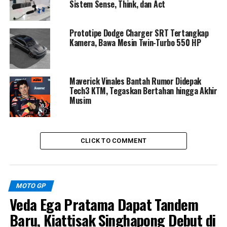
Sistem Sense, Think, dan Act
Prototipe Dodge Charger SRT Tertangkap
Kamera, Bawa Mesin Twin-Turbo 550 HP
Maverick Vinales Bantah Rumor Didepak
Tech3 KTM, Tegaskan Bertahan hingga Akhir
Musim
CLICK TO COMMENT
Untuk target kompetisi,
Java Race Championship
(JRC)
menjadi fokus utama RH57 x Yukido pada musim
2026. Meski demikian, peluang tampil di kejuaraan
MOTO GP
bergengsi lain masih terbuka, termasuk ajang
Veda Ega Pratama Dapat Tandem
SuperPrix
, yang akan dipertimbangkan sesuai dengan
Baru, Kiattisak Singhapong Debut di
situasi dan kesiapan tim ke depan. Dukungan Bayu Ucil