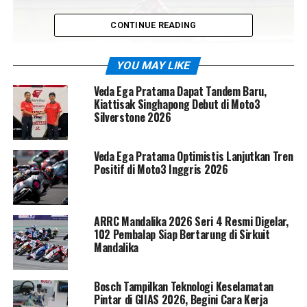
CONTINUE READING
YOU MAY LIKE
Veda Ega Pratama Dapat Tandem Baru,
Kiattisak Singhapong Debut di Moto3
Bayu Ucil, owner RH57 x Yukido, menegaskan bahwa tim
Silverstone 2026
memilih untuk tidak melakukan perubahan besar dalam
struktur skuad. Formasi yang sudah solid sepanjang
Veda Ega Pratama Optimistis Lanjutkan Tren
musim 2025 dipertahankan sepenuhnya, baik dari sisi
Positif di Moto3 Inggris 2026
pembalap maupun kru teknis. Menurutnya, menjaga
“pasangan lama” justru menjadi langkah strategis untuk
meningkatkan kualitas dan konsistensi performa di
ARRC Mandalika 2026 Seri 4 Resmi Digelar,
lintasan.
102 Pembalap Siap Bertarung di Sirkuit
Mandalika
“Musim ini kami tetap dengan skuad yang sama.
Pembalap dan mekanik tidak berubah, karena kami
Bosch Tampilkan Teknologi Keselamatan
percaya chemistry yang sudah terbentuk akan membuat
Pintar di GIIAS 2026, Begini Cara Kerja
tim semakin matang,” ungkap Bayu Ucil.