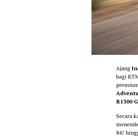
Ajang
In
bagi KTM
premium.
Adventu
R1300 G
Secara k
menembus
847 hing