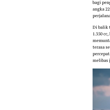
bagi pen
angka 22
perjalana
Di balik
1.350 cc
memuntah
terasa s
percepat
melibas 