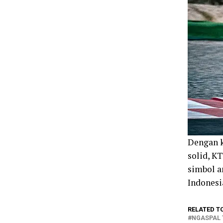
Dengan k
solid, K
simbol a
Indonesi
RELATED T
NGASPAL 