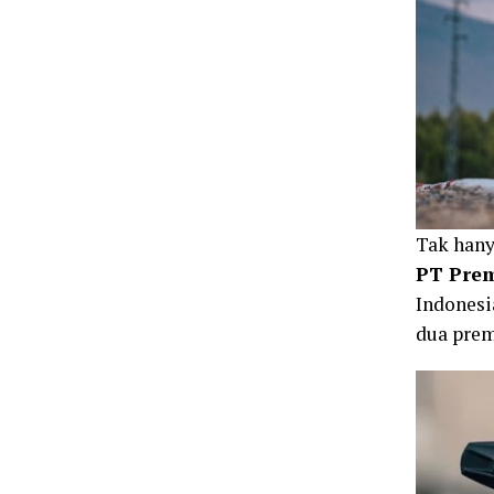
Tak hany
PT Prem
Indones
dua prem