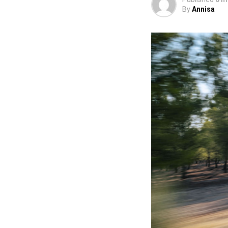
By
Annisa