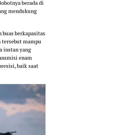
obotnya berada di
 yang mendukung
 buas berkapasitas
sin tersebut mampu
 instan yang
ransmisi enam
esisi, baik saat