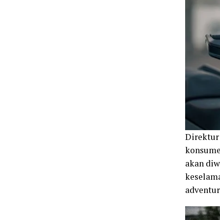
Direktu
konsumen
akan diw
keselama
adventur