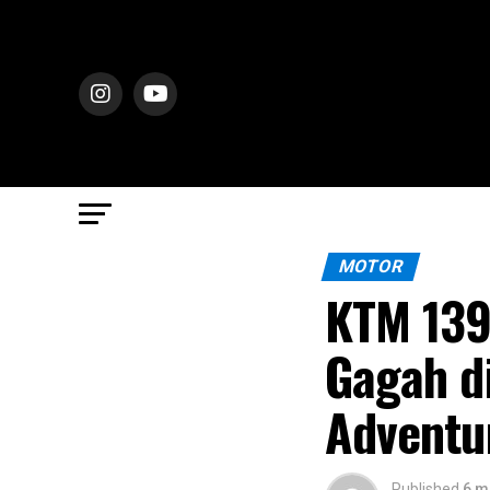
MOTOR
KTM 139
Gagah di
Adventu
Published
6 m