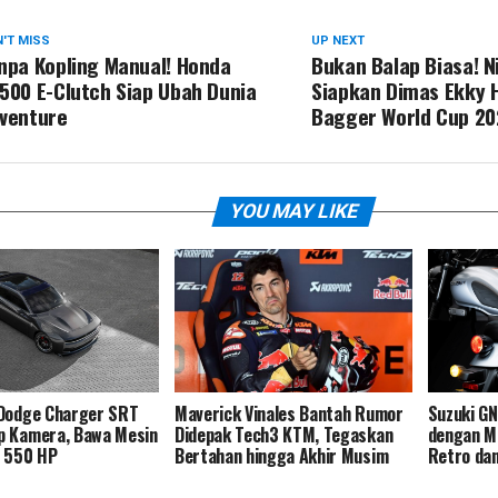
'T MISS
UP NEXT
npa Kopling Manual! Honda
Bukan Balap Biasa! N
500 E-Clutch Siap Ubah Dunia
Siapkan Dimas Ekky 
venture
Bagger World Cup 20
YOU MAY LIKE
 Dodge Charger SRT
Maverick Vinales Bantah Rumor
Suzuki G
p Kamera, Bawa Mesin
Didepak Tech3 KTM, Tegaskan
dengan Me
o 550 HP
Bertahan hingga Akhir Musim
Retro dan