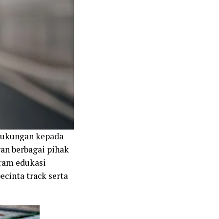
dukungan kepada
gan berbagai pihak
gram edukasi
cinta track serta