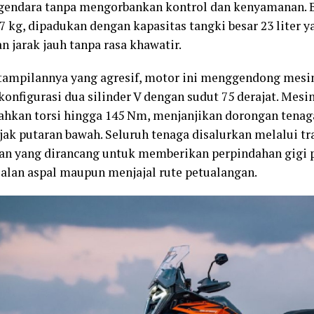
gendara tanpa mengorbankan kontrol dan kenyamanan. B
7 kg, dipadukan dengan kapasitas tangki besar 23 liter
n jarak jauh tanpa rasa khawatir.
 tampilannya yang agresif, motor ini menggendong mesin
, konfigurasi dua silinder V dengan sudut 75 derajat. Me
kan torsi hingga 145 Nm, menjanjikan dorongan tenaga
ejak putaran bawah. Seluruh tenaga disalurkan melalui t
an yang dirancang untuk memberikan perpindahan gigi pr
jalan aspal maupun menjajal rute petualangan.