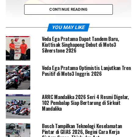
CONTINUE READING
YOU MAY LIKE
Veda Ega Pratama Dapat Tandem Baru,
Kiattisak Singhapong Debut di Moto3
Silverstone 2026
Bukan sekadar motor, model neo-retro hypersport ini
Veda Ega Pratama Optimistis Lanjutkan Tren
Positif di Moto3 Inggris 2026
adalah simbol eksklusivitas tingkat tinggi. Diproduksi
sangat terbatas—hanya
83 unit di seluruh dunia
—
Superveloce 1000 Ago langsung masuk radar para
kolektor kelas atas. Untuk pasar Indonesia sendiri,
ARRC Mandalika 2026 Seri 4 Resmi Digelar,
102 Pembalap Siap Bertarung di Sirkuit
jatahnya bahkan hanya
dua unit
, dan satu di antaranya
Mandalika
telah resmi dimiliki konsumen Tanah Air.
Menurut perwakilan MV Agusta yang ditemui di JIExpo
Bosch Tampilkan Teknologi Keselamatan
Pintar di GIIAS 2026, Begini Cara Kerja
Kemayoran, motor ini tidak tersedia dalam kondisi ready