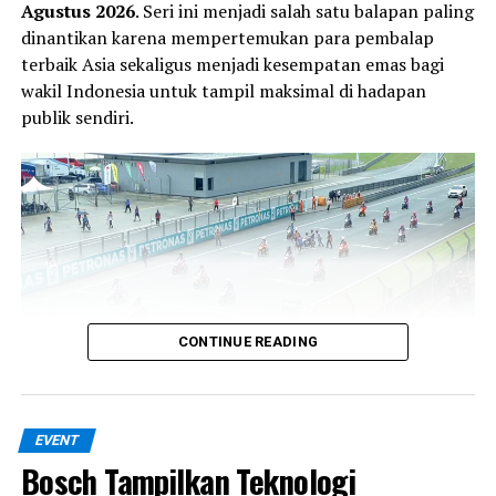
Agustus 2026
. Seri ini menjadi salah satu balapan paling
kontrol traksi dengan delapan tingkat pengaturan.
dinantikan karena mempertemukan para pembalap
terbaik Asia sekaligus menjadi kesempatan emas bagi
wakil Indonesia untuk tampil maksimal di hadapan
publik sendiri.
Kehadiran Superveloce 1000 Ago di IIMS 2026 bukan
CONTINUE READING
hanya soal angka miliaran rupiah, tetapi juga tentang
emosi, sejarah, dan prestise
. Sebuah motor yang tak
sekadar dikendarai, melainkan dikoleksi sebagai karya
Sebanyak
102 pembalap
dipastikan ambil bagian pada
seni otomotif Italia.
EVENT
seri Mandalika kali ini. Dari jumlah tersebut,
32
Bosch Tampilkan Teknologi
pembalap Indonesia
akan bersaing di lima kelas
RELATED TOPICS:
IIMS 2026
MEDIA OTOMOTIF INDONESIA