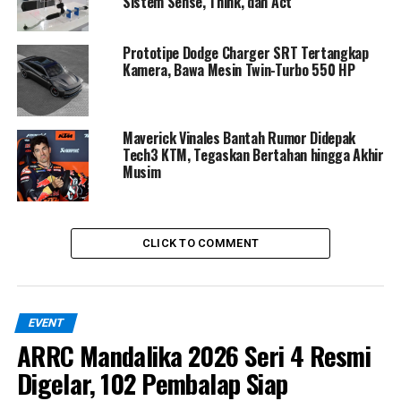
Sistem Sense, Think, dan Act
stock. Setiap unit harus dipesan langsung dari Italia,
dengan banderol
Rp2,6 miliar off the road
,
menjadikannya motor termahal yang dipamerkan di
Prototipe Dodge Charger SRT Tertangkap
Kamera, Bawa Mesin Twin-Turbo 550 HP
IIMS 2026.
Nilai Superveloce 1000 Ago tak hanya terletak pada
harganya, tetapi juga pada
sejarah besar
yang
Maverick Vinales Bantah Rumor Didepak
dibawanya. Motor ini diciptakan sebagai bentuk
Tech3 KTM, Tegaskan Bertahan hingga Akhir
Musim
penghormatan kepada legenda balap dunia,
Giacomo
Agostini
, sosok yang namanya identik dengan kejayaan
MV Agusta di era emas balap Grand Prix.
CLICK TO COMMENT
EVENT
ARRC Mandalika 2026 Seri 4 Resmi
Digelar, 102 Pembalap Siap