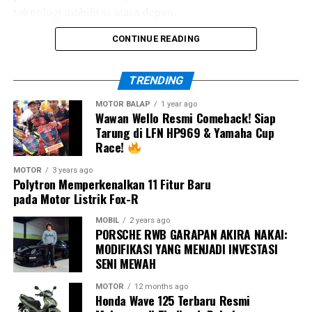
teknologi mobilitas masa depan.
ketat.
CONTINUE READING
Director of Mobility Solution Bosch Indonesia, Bernard
TRENDING
Simanjuntak, menjelaskan bahwa perkembangan
teknologi otomotif kini tidak lagi hanya berfokus pada
MOTOR BALAP
1 year ago
Wawan Wello Resmi Comeback! Siap
penambahan fitur, tetapi bagaimana sistem tersebut
Tarung di LFN HP969 & Yamaha Cup
mampu memberikan bantuan yang tepat pada waktu
Race!
yang tepat.
MOTOR
3 years ago
Polytron Memperkenalkan 11 Fitur Baru
Menurutnya, meningkatnya kompleksitas lalu lintas
pada Motor Listrik Fox-R
membuat teknologi keselamatan aktif menjadi
kebutuhan penting untuk mendukung pengemudi dalam
MOBIL
2 years ago
Exclusive Media Day juga menjadi kesempatan bagi
PORSCHE RWB GARAPAN AKIRA NAKAI:
berbagai kondisi berkendara.
MODIFIKASI YANG MENJADI INVESTASI
media untuk melihat lebih dekat berbagai peluncuran
SENI MEWAH
Konsep ini juga sejalan dengan target Perserikatan
kendaraan baru, teknologi terkini, hingga strategi para
Bangsa-Bangsa (PBB) yang mendorong peningkatan
pabrikan dalam menghadapi persaingan industri
MOTOR
12 months ago
standar keselamatan kendaraan secara global pada
Honda Wave 125 Terbaru Resmi
otomotif yang semakin kompetitif.