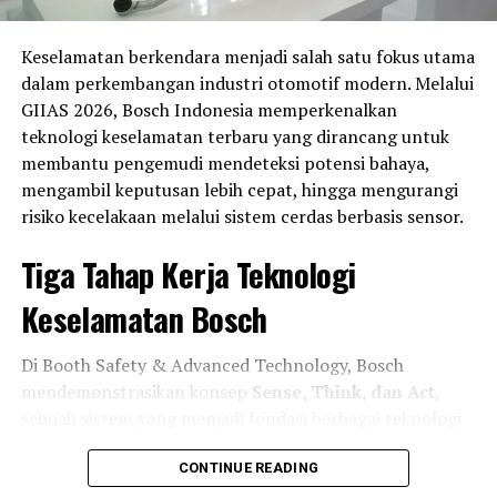
Persaingan di kelas
Asia Production 250 (AP250)
juga
dipastikan berlangsung sengit. Indonesia menurunkan
Keselamatan berkendara menjadi salah satu fokus utama
11 pembalap
, termasuk
Fahmi Basam, Galang Hendra
dalam perkembangan industri otomotif modern. Melalui
Pratama, Candra Hermawan
, serta
Irfan Ardiansyah
GIIAS 2026, Bosch Indonesia memperkenalkan
yang tampil melalui jalur wildcard usai tampil impresif
teknologi keselamatan terbaru yang dirancang untuk
di Mandalika Racing Series 2026. Wakil tuan rumah NTB,
membantu pengemudi mendeteksi potensi bahaya,
Aldiaz Aqsal Ismaya
, juga siap memanfaatkan
mengambil keputusan lebih cepat, hingga mengurangi
dukungan publik lokal.
risiko kecelakaan melalui sistem cerdas berbasis sensor.
Di kelas
Supersport 600 (SS600)
, harapan Indonesia
Tiga Tahap Kerja Teknologi
berada di pundak
Muhammad Faerozi
,
Wahyu
Nugroho
,
Herjun Atna Firdaus
,
Fadillah Arbi
Keselamatan Bosch
Aditama
, serta
Felix Putra Mulya
.
Di Booth Safety & Advanced Technology, Bosch
Sementara itu, kelas premier
Asia Superbike 1000
mendemonstrasikan konsep
Sense, Think, dan Act
,
(ASB1000)
hanya diwakili oleh
Muhammad Adenanta
sebuah sistem yang menjadi fondasi berbagai teknologi
Putra
dari Astra Honda Racing Team. Sedangkan
Andi
keselamatan aktif (Active Safety) pada kendaraan
Farid Izdihar
dipastikan absen karena masih menjalani
modern.
CONTINUE READING
proses pemulihan cedera.