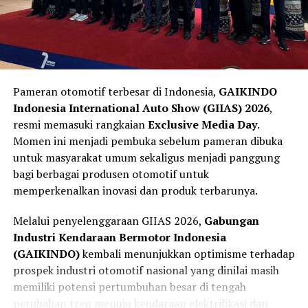
Integrated Power Brake
. Sistem ini membantu
memberikan tekanan pengereman secara otomatis
Menurutnya, tampil di kandang sendiri memang
sebagai bentuk asistensi kepada pengemudi. Teknologi
memberikan keuntungan berupa pemahaman karakter
tersebut tidak mengambil alih kendali kendaraan,
lintasan, racing line, titik pengereman, hingga kondisi
melainkan membantu mengurangi kecepatan sehingga
Pameran otomotif terbesar di Indonesia,
GAIKINDO
cuaca tropis yang sudah sangat dikenal oleh pembalap
dampak kecelakaan dapat diminimalkan.
Indonesia International Auto Show (GIIAS) 2026
,
nasional.
resmi memasuki rangkaian
Exclusive Media Day
.
Keselamatan Aktif Menjadi Standar
Momen ini menjadi pembuka sebelum pameran dibuka
Namun, keuntungan tersebut tidak otomatis menjamin
Kendaraan Masa Depan
untuk masyarakat umum sekaligus menjadi panggung
hasil maksimal. Persaingan tetap ditentukan oleh
bagi berbagai produsen otomotif untuk
kesiapan motor, strategi tim, konsistensi pembalap,
memperkenalkan inovasi dan produk terbarunya.
serta kemampuan beradaptasi terhadap perubahan
kondisi lintasan selama akhir pekan balapan.
Melalui penyelenggaraan GIIAS 2026,
Gabungan
Industri Kendaraan Bermotor Indonesia
Selain itu, para pembalap luar negeri kini juga telah
(GAIKINDO)
kembali menunjukkan optimisme terhadap
beberapa kali tampil di Mandalika sehingga tingkat
prospek industri otomotif nasional yang dinilai masih
adaptasi mereka terhadap karakter sirkuit semakin baik.
memiliki potensi pertumbuhan besar di tengah
Hal inilah yang membuat persaingan pada putaran
perubahan tren menuju kendaraan elektrifikasi dan
keempat ARRC 2026 diprediksi berlangsung semakin