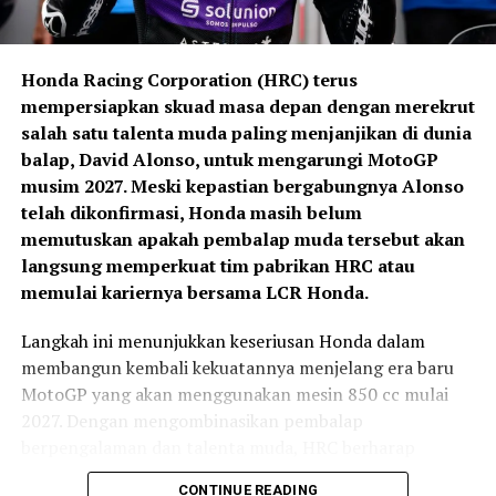
tampil lebih kuat di
Valencia.”
Honda Racing Corporation (HRC) terus
mempersiapkan skuad masa depan dengan merekrut
salah satu talenta muda paling menjanjikan di dunia
General Manager Marketing Planning & Analysis PT
balap, David Alonso, untuk mengarungi MotoGP
Astra Honda Motor, Andy Wijaya, memberikan apresiasi
musim 2027. Meski kepastian bergabungnya Alonso
terhadap semangat juang Kiandra sepanjang balapan.
telah dikonfirmasi, Honda masih belum
Menurutnya, perjuangan Kiandra menunjukkan mental
memutuskan apakah pembalap muda tersebut akan
pantang menyerah yang menjadi modal penting untuk
langsung memperkuat tim pabrikan HRC atau
Kemudian, mulai musim 2016, Michelin mengambil alih
bersaing di level internasional. AHM optimistis
memulai kariernya bersama LCR Honda.
tugas tersebut dan akan mengakhiri kiprahnya setelah
pembalap berusia 16 tahun tersebut mampu tampil
musim 2026 selesai.
Langkah ini menunjukkan keseriusan Honda dalam
lebih kompetitif pada putaran berikutnya.
membangun kembali kekuatannya menjelang era baru
Memasuki regulasi baru tahun 2027,
Pirelli resmi
Sepanjang paruh musim Moto3 Junior World
MotoGP yang akan menggunakan mesin 850 cc mulai
menjadi pemasok tunggal ban untuk MotoGP,
Championship 2026, lulusan Astra Honda Racing School
2027. Dengan mengombinasikan pembalap
Moto2, dan Moto3
, sekaligus menyatukan seluruh kelas
2022 itu telah mengoleksi tiga kemenangan, satu
berpengalaman dan talenta muda, HRC berharap
Grand Prix di bawah satu produsen ban.
podium tambahan, dan kini bertengger di posisi kelima
mampu kembali bersaing di papan atas.
CONTINUE READING