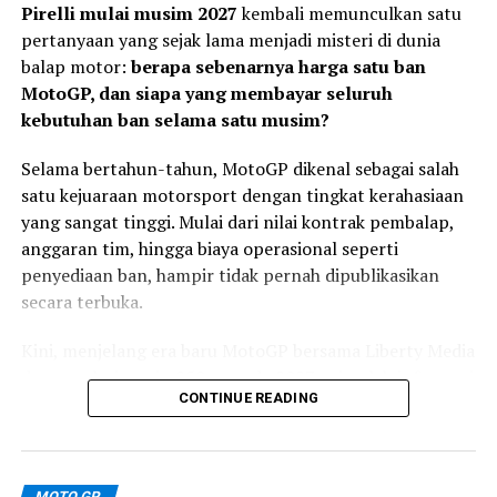
Pirelli mulai musim 2027
kembali memunculkan satu
pertanyaan yang sejak lama menjadi misteri di dunia
balap motor:
berapa sebenarnya harga satu ban
MotoGP, dan siapa yang membayar seluruh
kebutuhan ban selama satu musim?
Selama bertahun-tahun, MotoGP dikenal sebagai salah
satu kejuaraan motorsport dengan tingkat kerahasiaan
Usai balapan, Kiandra mengakui kesalahan saat start
yang sangat tinggi. Mulai dari nilai kontrak pembalap,
menjadi faktor utama yang memengaruhi hasil akhir.
anggaran tim, hingga biaya operasional seperti
penyediaan ban, hampir tidak pernah dipublikasikan
“Saya melakukan
secara terbuka.
kesalahan saat start
Kini, menjelang era baru MotoGP bersama Liberty Media
sehingga motor mengalami
dan regulasi mesin 850 cc pada 2027, sejumlah informasi
wheelie dan saya turun ke
CONTINUE READING
mulai terungkap.
posisi ke-18. Rombongan
terdepan sudah terlalu
MOTO GP