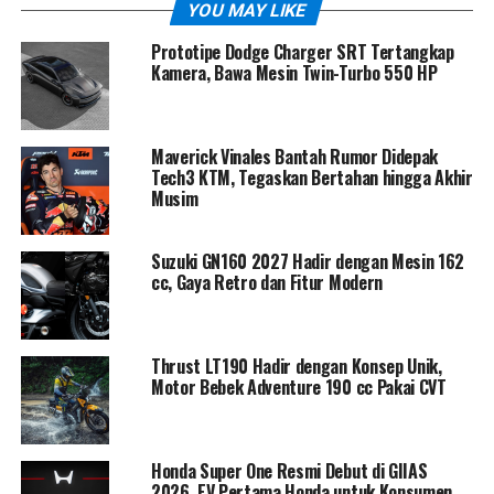
YOU MAY LIKE
Prototipe Dodge Charger SRT Tertangkap
Kamera, Bawa Mesin Twin-Turbo 550 HP
Maverick Vinales Bantah Rumor Didepak
Dari tampilan luar, aura elegan langsung terasa. Lampu
Tech3 KTM, Tegaskan Bertahan hingga Akhir
Musim
depan kini mengusung teknologi LED terbaru yang
dipadukan Daytime Running Light (DRL) berbentuk
lengkung, memberi karakter tegas namun tetap stylish.
Suzuki GN160 2027 Hadir dengan Mesin 162
Seluruh sistem pencahayaan, termasuk sein dan lampu
cc, Gaya Retro dan Fitur Modern
belakang, sudah full LED sehingga tampil lebih modern
dan visibilitas semakin optimal, terutama saat
berkendara malam hari.
Thrust LT190 Hadir dengan Konsep Unik,
Motor Bebek Adventure 190 cc Pakai CVT
Masuk ke area kokpit, Trevis 125 2026 dibekali panel
instrumen LCD digital yang simpel namun informatif.
Pengendara dapat dengan mudah memantau kecepatan,
Honda Super One Resmi Debut di GIIAS
putaran mesin, indikator bahan bakar, jarak tempuh,
2026, EV Pertama Honda untuk Konsumen