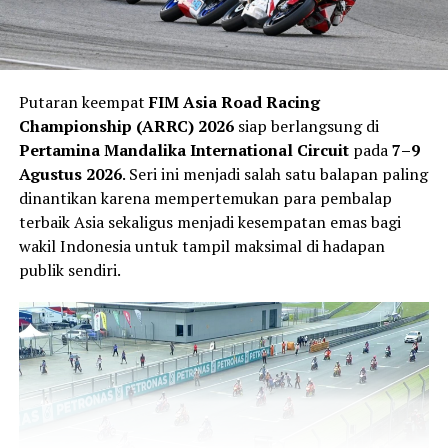
Putaran keempat
FIM Asia Road Racing
Championship (ARRC) 2026
siap berlangsung di
Pertamina Mandalika International Circuit
pada
7–9
Agustus 2026
. Seri ini menjadi salah satu balapan paling
dinantikan karena mempertemukan para pembalap
Veda mengaku jeda musim dimanfaatkannya untuk
terbaik Asia sekaligus menjadi kesempatan emas bagi
memulihkan kondisi fisik sekaligus mempersiapkan diri
wakil Indonesia untuk tampil maksimal di hadapan
menghadapi paruh kedua musim. Ia merasa hasil positif
publik sendiri.
di Sachsenring memberikan tambahan kepercayaan diri
untuk terus berkembang.
“Balapan terakhir di Jerman memberi saya lebih banyak
kepercayaan diri karena kami kembali menunjukkan
kecepatan yang bagus dan mencetak poin penting.
Setiap akhir pekan saya terus belajar tentang Moto3 dan
itu memberi motivasi tambahan untuk tampil lebih