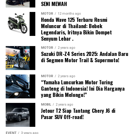
SENI MEWAH
mengolah seluruh informasi dalam hitungan milidetik
untuk menganalisis kondisi lalu lintas, memprediksi
MOTOR
12 months ago
Honda Wave 125 Terbaru Resmi
potensi tabrakan, serta menentukan tindakan paling
Meluncur di Thailand: Bebek
tepat sebelum pengemudi sempat bereaksi.
Legendaris, Iritnya Bikin Dompet
Senyum Lebar .
Jika sistem mendeteksi risiko benturan yang tinggi,
maka tahap
Act
akan bekerja melalui teknologi
MOTOR
2 years ago
Suzuki DR-Z4 Series 2025: Andalan Baru
Integrated Power Brake
. Sistem ini membantu
di Segmen Motor Trail & Supermoto!
memberikan tekanan pengereman secara otomatis
Menurutnya, tampil di kandang sendiri memang
sebagai bentuk asistensi kepada pengemudi. Teknologi
memberikan keuntungan berupa pemahaman karakter
tersebut tidak mengambil alih kendali kendaraan,
MOTOR
2 years ago
“Yamaha Luncurkan Motor Turing
lintasan, racing line, titik pengereman, hingga kondisi
melainkan membantu mengurangi kecepatan sehingga
Ganteng di Indonesia! Ini Dia Harganya
cuaca tropis yang sudah sangat dikenal oleh pembalap
dampak kecelakaan dapat diminimalkan.
yang Bikin Melongo!”
nasional.
Keselamatan Aktif Menjadi Standar
MOBIL
2 years ago
Jetour T2 Siap Tantang Chery J6 di
Namun, keuntungan tersebut tidak otomatis menjamin
Kendaraan Masa Depan
Pasar SUV Off-road!
hasil maksimal. Persaingan tetap ditentukan oleh
kesiapan motor, strategi tim, konsistensi pembalap,
serta kemampuan beradaptasi terhadap perubahan
EVENT
3 years ago