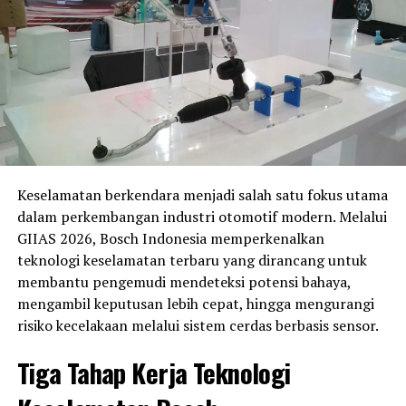
Pada kelas
UB150
, Indonesia diperkuat sejumlah nama
berpengalaman seperti
Rendi Odding, Gupita Kresna
Wardhana, Fadli Rigani
, hingga
Aqshal Ilham
Safatulah
. Sementara di kelas
TVS Asia
, terdapat
Savion Sabu
dan
Fadhil Algasani
yang siap bersaing
memperebutkan podium.
Persaingan di kelas
Asia Production 250 (AP250)
juga
dipastikan berlangsung sengit. Indonesia menurunkan
Keselamatan berkendara menjadi salah satu fokus utama
11 pembalap
, termasuk
Fahmi Basam, Galang Hendra
dalam perkembangan industri otomotif modern. Melalui
Pratama, Candra Hermawan
, serta
Irfan Ardiansyah
GIIAS 2026, Bosch Indonesia memperkenalkan
yang tampil melalui jalur wildcard usai tampil impresif
teknologi keselamatan terbaru yang dirancang untuk
di Mandalika Racing Series 2026. Wakil tuan rumah NTB,
membantu pengemudi mendeteksi potensi bahaya,
Aldiaz Aqsal Ismaya
, juga siap memanfaatkan
mengambil keputusan lebih cepat, hingga mengurangi
dukungan publik lokal.
risiko kecelakaan melalui sistem cerdas berbasis sensor.
Di kelas
Supersport 600 (SS600)
, harapan Indonesia
Tiga Tahap Kerja Teknologi
berada di pundak
Muhammad Faerozi
,
Wahyu
Nugroho
,
Herjun Atna Firdaus
,
Fadillah Arbi