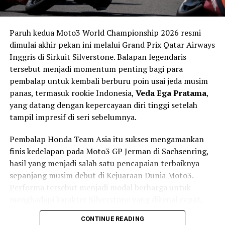
Paruh kedua Moto3 World Championship 2026 resmi
Soal harga, Suzuki Cool Biao 150 juga tergolong sangat
dimulai akhir pekan ini melalui Grand Prix Qatar Airways
menarik. Di pasar Tiongkok, motor ini dijual sekitar
Inggris di Sirkuit Silverstone. Balapan legendaris
8.680 Yuan atau setara Rp22 jutaan, membuatnya
tersebut menjadi momentum penting bagi para
menjadi salah satu motor retro harian dengan harga
pembalap untuk kembali berburu poin usai jeda musim
paling terjangkau di kelasnya.
panas, termasuk rookie Indonesia,
Veda Ega Pratama
,
yang datang dengan kepercayaan diri tinggi setelah
Jika melihat karakter dan konsepnya, tidak sedikit
tampil impresif di seri sebelumnya.
pecinta otomotif yang berharap Suzuki menghadirkan
motor serupa ke pasar Indonesia sebagai penerus
Pembalap Honda Team Asia itu sukses mengamankan
spiritual Suzuki Thunder yang legendaris.
finis kedelapan pada Moto3 GP Jerman di Sachsenring,
hasil yang menjadi salah satu pencapaian terbaiknya
sepanjang musim debut di Kejuaraan Dunia Moto3.
RELATED TOPICS:
MEDIA OTOMOTIF INDONESIA
MOTOR
NGASPAL TV
SUZUKI
SUZUKI COOL BIAO 150
Performa tersebut menjadi modal berharga untuk
menghadapi karakter Silverstone yang dikenal cepat,
UP NEXT
mengalir (flowing), dan memiliki cuaca yang sulit
Norton Manx R First Edition Super Langka, Performa
CONTINUE READING
Brutal dan Teknologi Modern
diprediksi.