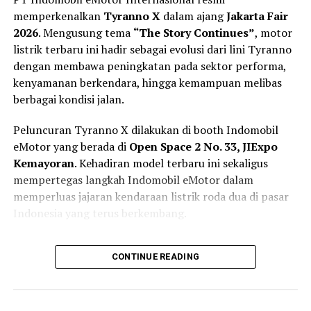
dekade, kehadiran BMW Vision K18 menjadi sinyal kuat
memperkenalkan
Tyranno X
dalam ajang
Jakarta Fair
bahwa BMW siap memasuki era baru motor touring
2026
. Mengusung tema
“The Story Continues”
, motor
premium dengan desain lebih agresif, teknologi modern,
listrik terbaru ini hadir sebagai evolusi dari lini Tyranno
dan performa yang semakin emosional.
dengan membawa peningkatan pada sektor performa,
kenyamanan berkendara, hingga kemampuan melibas
RELATED TOPICS:
BMW
ELECTRIC VEHICLE
berbagai kondisi jalan.
MEDIA OTOMOTIF INDONESIA
MOTOR
NGASPAL TV
Peluncuran Tyranno X dilakukan di booth Indomobil
UP NEXT
Suzuki GN 160 Siap Ramaikan Kelas Retro Bike, Nyaman
eMotor yang berada di
Open Space 2 No. 33, JIExpo
Dipakai Harian dan Touring
Kemayoran
. Kehadiran model terbaru ini sekaligus
mempertegas langkah Indomobil eMotor dalam
DON'T MISS
Norton Manx R First Edition Super Langka, Performa
memperluas jajaran kendaraan listrik roda dua di pasar
Brutal dan Teknologi Modern
Indonesia yang terus berkembang.
Lebih Siap untuk Mobilitas Harian
CONTINUE READING
dan Petualangan Ringan
Berbeda dari pendahulunya yang lebih berorientasi pada