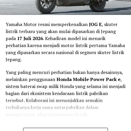
off-road ringan.
Yamaha Motor resmi memperkenalkan
JOG E
, skuter
listrik terbaru yang akan mulai dipasarkan di Jepang
pada
17 Juli 2026
. Kehadiran model ini menarik
perhatian karena menjadi motor listrik pertama Yamaha
yang dipasarkan secara nasional di segmen skuter listrik
Jepang.
Yang paling mencuri perhatian bukan hanya desainnya,
melainkan penggunaan
Honda Mobile Power Pack e
,
sistem baterai swap milik Honda yang selama ini menjadi
bagian dari ekosistem kendaraan listrik pabrikan
Torsi Instan 180 Nm dan Jarak
tersebut. Kolaborasi ini menunjukkan semakin
terbukanya kerja sama antarpabrikan dalam
Tempuh 160 Km
mempercepat adopsi kendaraan listrik.
Di sektor penggerak, Tyranno X dibekali motor listrik
Sebelumnya, Yamaha JOG E telah dipasarkan secara