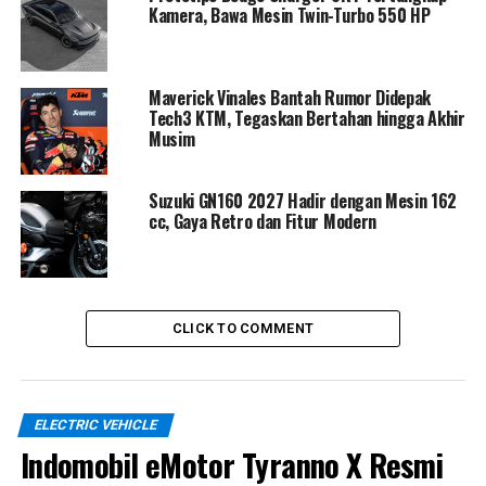
Kamera, Bawa Mesin Twin-Turbo 550 HP
Karakter premium motor konsep ini juga diperkuat
dengan penggunaan material eksklusif seperti panel
aluminium handmade, forged carbon, dan finishing
Maverick Vinales Bantah Rumor Didepak
metalik spesial yang terinspirasi dari knalpot mobil
Tech3 KTM, Tegaskan Bertahan hingga Akhir
Formula 1. BMW bahkan menyematkan sistem suspensi
Musim
hidrolik adaptif yang mampu menurunkan tinggi motor
secara otomatis untuk meningkatkan kenyamanan dan
Suzuki GN160 2027 Hadir dengan Mesin 162
aksesibilitas.
cc, Gaya Retro dan Fitur Modern
CLICK TO COMMENT
ELECTRIC VEHICLE
Indomobil eMotor Tyranno X Resmi