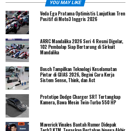
YOU MAY LIKE
Veda Ega Pratama Optimistis Lanjutkan Tren
Positif di Moto3 Inggris 2026
ARRC Mandalika 2026 Seri 4 Resmi Digelar,
102 Pembalap Siap Bertarung di Sirkuit
Mandalika
Bosch Tampilkan Teknologi Keselamatan
Pintar di GIIAS 2026, Begini Cara Kerja
Sistem Sense, Think, dan Act
Secara tampilan, Honda Vario Evo 160 mempertahankan
DNA sporty yang selama ini menjadi ciri khas keluarga
Vario, namun kini tampil dengan bahasa desain yang
Prototipe Dodge Charger SRT Tertangkap
Kamera, Bawa Mesin Twin-Turbo 550 HP
lebih modern.
Garis bodi dibuat semakin tajam dengan lekukan
aerodinamis yang memberikan kesan agresif sekaligus
Maverick Vinales Bantah Rumor Didepak
futuristis. Area fascia depan tampil lebih tegas,
Tech3 KTM, Tegaskan Bertahan hingga Akhir