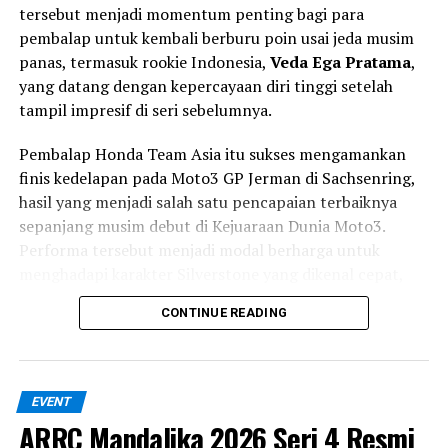
8.500 rpm
tersebut menjadi momentum penting bagi para
pembalap untuk kembali berburu poin usai jeda musim
Torsi Maksimum:
14 Nm pada 6.500 rpm
panas, termasuk rookie Indonesia,
Veda Ega Pratama
,
Karakter tenaga dirancang lebih responsif pada putaran
yang datang dengan kepercayaan diri tinggi setelah
menengah sehingga akselerasi terasa lebih spontan, baik
tampil impresif di seri sebelumnya.
saat digunakan di perkotaan maupun perjalanan luar
kota.
Pembalap Honda Team Asia itu sukses mengamankan
finis kedelapan pada Moto3 GP Jerman di Sachsenring,
Berdasarkan pengujian internal, Honda Vario Evo 160
hasil yang menjadi salah satu pencapaian terbaiknya
mampu mencatatkan akselerasi
0–200 meter dalam
sepanjang musim debut di Kejuaraan Dunia Moto3.
11,9 detik
dengan kecepatan maksimum mencapai
109
Performa tersebut menjadi modal berharga untuk
km/jam
.
menghadapi karakter Silverstone yang dikenal cepat,
mengalir (flowing), dan memiliki cuaca yang sulit
Tetap Irit Meski Performa
CONTINUE READING
diprediksi.
Meningkat
Selain Veda, Honda Team Asia juga menghadirkan
pembalap Thailand
Kiattisak Singhapong
yang
Salah satu keunggulan Vario Evo 160 adalah efisiensi
EVENT
menjalani debut di Moto3 World Championship
bahan bakarnya.
ARRC Mandalika 2026 Seri 4 Resmi
menggantikan Zen Mitani yang masih menjalani