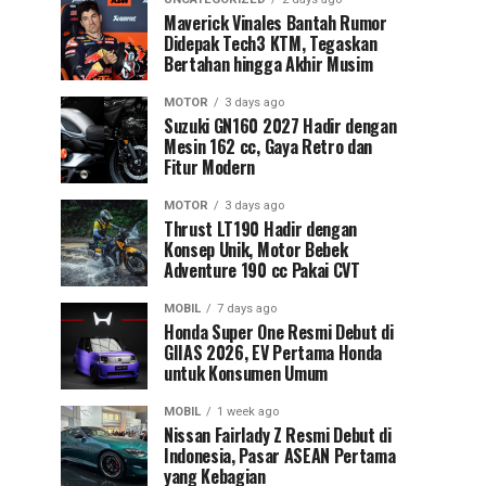
Maverick Vinales Bantah Rumor
Didepak Tech3 KTM, Tegaskan
Bertahan hingga Akhir Musim
MOTOR
3 days ago
Suzuki GN160 2027 Hadir dengan
Mesin 162 cc, Gaya Retro dan
Fitur Modern
MOTOR
3 days ago
Thrust LT190 Hadir dengan
Konsep Unik, Motor Bebek
Adventure 190 cc Pakai CVT
MOBIL
7 days ago
Honda Super One Resmi Debut di
GIIAS 2026, EV Pertama Honda
untuk Konsumen Umum
MOBIL
1 week ago
Nissan Fairlady Z Resmi Debut di
Indonesia, Pasar ASEAN Pertama
yang Kebagian