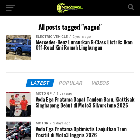
All posts tagged "wagon"
ELECTRIC VEHICLE
2 years ago
Mercedes-Benz Luncurkan G-Class Listrik: Ikon
Off-Road Kini Ramah Lingkungan
LATEST
POPULAR
VIDEOS
MOTO GP
1 day ago
Veda Ega Pratama Dapat Tandem Baru, Kiattisak
Singhapong Debut di Moto3 Silverstone 2026
MOTOR
2 days ago
Veda Ega Pratama Optimistis Lanjutkan Tren
Positif di Moto3 Inggris 2026